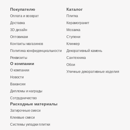
Покупателю
Каталог
Оплата и возврат
Плитка
Доставка
Керамогранит
3D дизайн
Мозаика
Оптовикам
Ступени
Контакты магазинов
Клинкер
Политика конфиденциальности
Декоративный камень
Реквизиты
Сантехника
О компании
Обои
О компании
Уличные декоративные изделия
Новости
Вакансии
Дипломы и награды
Сотрудничество
Заявка на бесплатный 3D дизайн
Расходные материалы
Затирочные смеси
Запрос аналогов
Обратная связь
Клеевые смеси
Системы укладки плитки