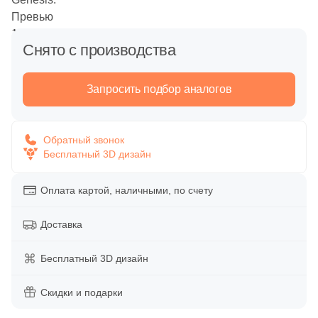
Напольная
Вакансии
Обои
Декоративные элементы
Снято с производства
Дипломы и награды
Уличные декоративные изделия
Панно
Запросить подбор аналогов
Сотрудничество
Сопутствующие товары
Напольные вставки
Акции
Обратный звонок
Распродажи и акции %
Бесплатный 3D дизайн
Бордюры
Оплата картой, наличными, по счету
Время работы:
пн-пт 10:00-19:00
Тип поверхности
Доставка
сб-вс 10:00-18:00
Глянцевая
Бесплатный 3D дизайн
Матовая
Скидки и подарки