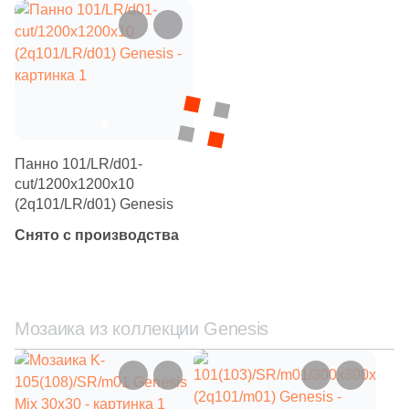
Шестиугольная
Восьмиугольная
Материал
Панно 101/LR/d01-
cut/1200x1200x10
Керамическая
(2q101/LR/d01) Genesis
Снято с производства
Из керамогранита
Из белой глины
Мозаика из коллекции Genesis
Из красной глины