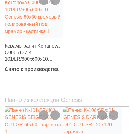
Производитель
Kerama Marazzi
Laparet
Керамогранит Kerranova
Altacera
С0005137 K-
101/LR/600x600x10
Genesis 60х60 кремовый
Alma Ceramica
Снято с производства
полированный под
мрамор
Delacora
Панно из коллекции Genesis
New Trend
Страна
Россия