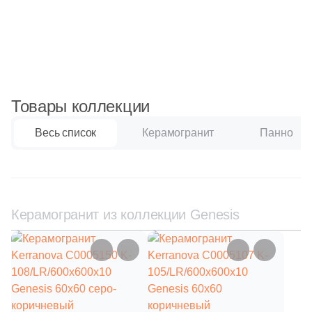
Синяя и голубая
Коричневая
Черная
Товары коллекции
Тема (рисунок на плитке)
Весь список
Керамогранит
Панно
Моноколор
Дерево
Керамогранит из коллекции Genesis
Мрамор
Камень