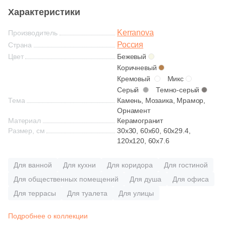
Глазурованная глянцевая
Характеристики
Kerranova
Глазурованная матовая
Производитель
Россия
Страна
Цвет
Бежевый
Лаппатированная
Коричневый
Кремовый
Микс
Серый
Темно-серый
Полированная
Тема
Камень, Мозаика, Мрамор,
Орнамент
Материал
Керамогранит
Цвет
Размер, см
30x30, 60x60, 60x29.4,
120x120, 60x7.6
Белая
Для ванной
Для кухни
Для коридора
Для гостиной
Бежевая
Для общественных помещений
Для душа
Для офиса
Для террасы
Для туалета
Для улицы
Серая
Подробнее о коллекции