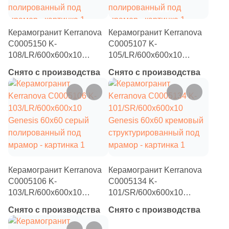
Бетон
Керамогранит Kerranova
Керамогранит Kerranova
Размер, см
С0005150 K-
С0005107 K-
108/LR/600x600x10
105/LR/600x600x10
20x20
Genesis 60х60 серо-
Genesis 60х60
Снято с производства
Снято с производства
коричневый
коричневый
20x40
полированный под
полированный под
мрамор
мрамор
40x80
30x60
Керамогранит Kerranova
Керамогранит Kerranova
60x60
С0005106 K-
С0005134 K-
103/LR/600x600x10
101/SR/600x600x10
60x120
Genesis 60х60 серый
Genesis 60х60 кремовый
Снято с производства
Снято с производства
полированный под
структурированный под
мрамор
мрамор