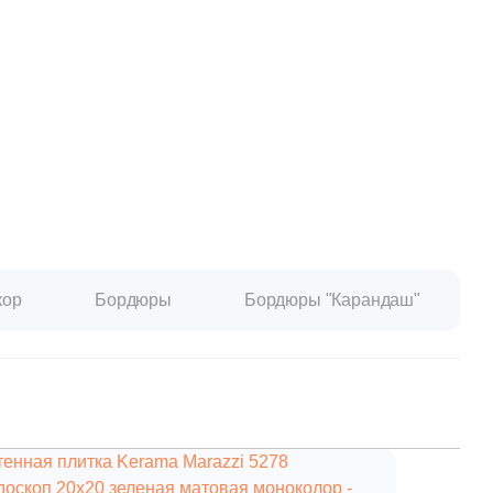
paret
Италия
Китай
Россия
кор
Бордюры
Бордюры "Карандаш"