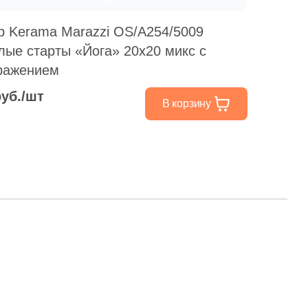
р Kerama Marazzi OS/A254/5009
лые старты «Йога» 20x20 микс с
ражением
руб./шт
В корзину