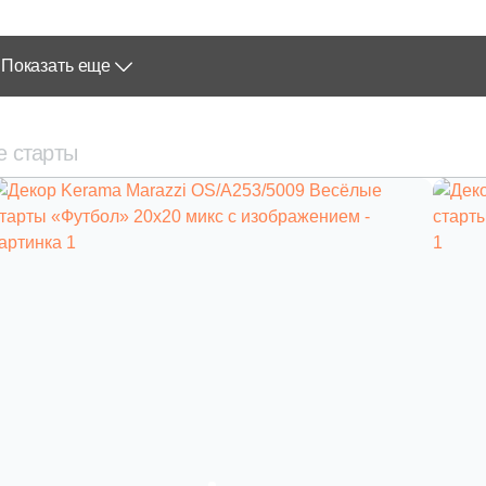
Показать еще
е старты