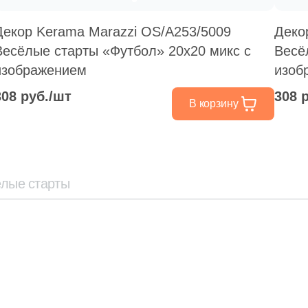
Декор Kerama Marazzi OS/A253/5009
Деко
Весёлые старты «Футбол» 20x20 микс с
Весё
изображением
изоб
308 руб./шт
308 
В корзину
ёлые старты