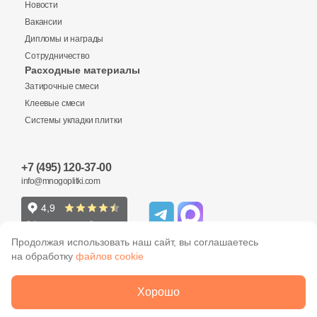
Новости
Вакансии
Шестиугольная
Дипломы и награды
Сотрудничество
Заявка на бесплатный 3D дизайн
Расходные материалы
Восьмиугольная
Затирочные смеси
Запрос аналогов
Обратная связь
Клеевые смеси
Системы укладки плитки
Материал
Ваше имя
Керамическая
+7 (495) 120-37-00
Ваше имя
Ваше имя
info@mnogoplitki.com
Из керамогранита
Телефон
Из белой глины
Телефон
Телефон
Продолжая использовать наш сайт, вы соглашаетесь
на обработку
файлов cookie
E-Mail
Из красной глины
2005-2026 © Много плитки. Цены и информация,
Хорошо
E-Mail
E-Mail
указанные на сайте не являются публичной офертой