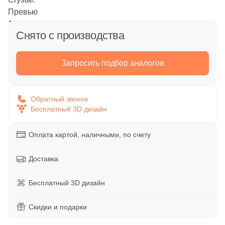
Напольная
Вакансии
Обои
Декоративные элементы
Снято с производства
Дипломы и награды
Уличные декоративные изделия
Панно
Запросить подбор аналогов
Сотрудничество
Сопутствующие товары
Напольные вставки
Акции
Обратный звонок
Распродажи и акции %
Бесплатный 3D дизайн
Бордюры
Оплата картой, наличными, по счету
Время работы:
пн-пт 10:00-19:00
Тип поверхности
Доставка
сб-вс 10:00-18:00
Глянцевая
Бесплатный 3D дизайн
Матовая
Скидки и подарки