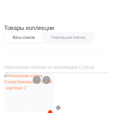
Синяя и голубая
Коричневая
Товары коллекции
Черная
Весь список
Напольная плитка
Тема (рисунок на плитке)
Моноколор
Напольная плитка из коллекции Crystal
Дерево
Мрамор
Камень