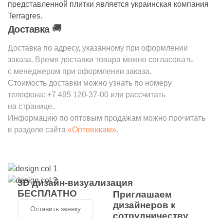
представленной плитки является украинская компания
Производитель
Terragres.
Kerama Marazzi
🚚
Доставка
Доставка по адресу, указанному при оформлении
Laparet
заказа. Время доставки товара можно согласовать
с менеджером при оформлении заказа.
Altacera
Стоимость доставки можно узнать по номеру
телефона:
+7 495 120-37-00
или рассчитать
на странице.
Alma Ceramica
Информацию по оптовым продажам можно прочитать
в разделе сайта
«Оптовикам».
Delacora
New Trend
3D дизайн-визуализация
БЕСПЛАТНО
Приглашаем
Страна
дизайнеров к
Оставить заявку
сотрудничеству
Россия