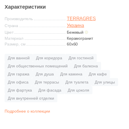
Глазурованная глянцевая
Характеристики
TERRAGRES
Глазурованная матовая
Производитель
Украина
Страна
Цвет
Бежевый
Лаппатированная
Материал
Керамогранит
Размер, см
60x60
Полированная
Для ванной
Для коридора
Для гостиной
Для общественных помещений
Для балкона
Цвет
Для гаража
Для душа
Для камина
Для кафе
Белая
Для офиса
Для террасы
Для туалета
Для улицы
Для фартука
Для фасада
Для цоколя
Бежевая
Для внутренней отделки
Подробнее о коллекции
Серая