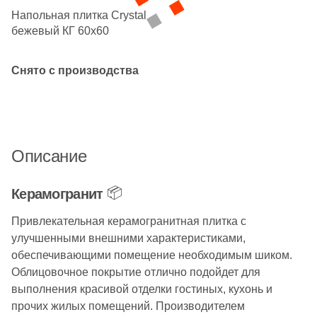
Бетон
Напольная плитка Crystal
бежевый КГ 60х60
Размер, см
Снято с производства
20x20
20x40
Описание
40x80
📦
Керамогранит
30x60
Привлекательная керамогранитная плитка с
улучшенными внешними характеристиками,
60x60
обеспечивающими помещение необходимым шиком.
Облицовочное покрытие отлично подойдет для
60x120
выполнения красивой отделки гостиных, кухонь и
прочих жилых помещений. Производителем