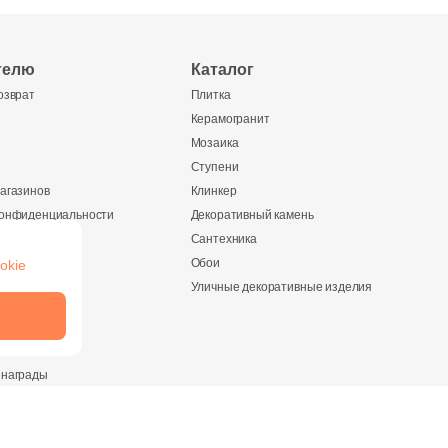
телю
Каталог
озврат
Плитка
Керамогранит
Мозаика
Ступени
агазинов
Клинкер
конфиденциальности
Декоративный камень
Сантехника
Обои
okie
ании
Уличные декоративные изделия
и
 награды
ество