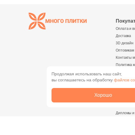
Покупа
Оплата и в
Доставка
3D дизайн
Оптовикам
Контакты м
Политика 
Реквизиты
Продолжая использовать наш сайт,
вы соглашаетесь на обработку
файлов co
О комп
О компани
Хорошо
Новости
Вакансии
Дипломы и
Найти магазин
Сотруднич
или пункт выдачи на карте