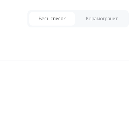
paret
Италия
Китай
Весь список
Керамогранит
Россия