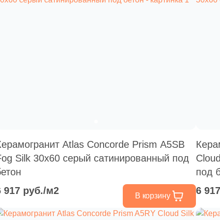
Керамогранит Atlas Concorde Prism A5SB
Кера
Fog Silk 30x60 серый сатинированный под
Clou
бетон
под 
6 917 руб./м2
6 91
В корзину