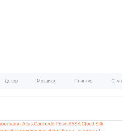
paret
Италия
Китай
Россия
Декор
Мозаика
Плинтус
Ступени