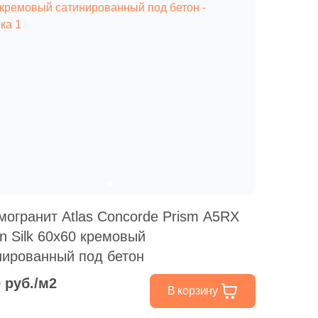
могранит Atlas Concorde Prism A5RX
on Silk 60x60 кремовый
нированный под бетон
9 руб./м2
В корзину