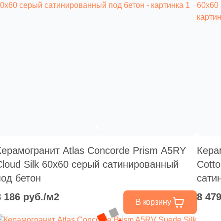
Керамогранит Atlas Concorde Prism A5RY
Кера
Cloud Silk 60x60 серый сатинированный
Cott
под бетон
сати
8 186 руб./м2
8 47
В корзину