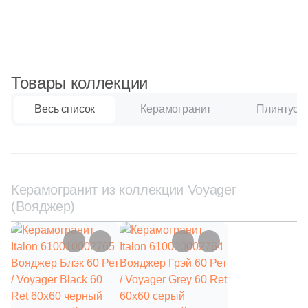
Синяя и голубая
Коричневая
Товары коллекции
Черная
Весь список
Керамогранит
Плинтус
Тема (рисунок на плитке)
Моноколор
Керамогранит из коллекции Voyager
Дерево
(Вояджер)
Мрамор
Камень