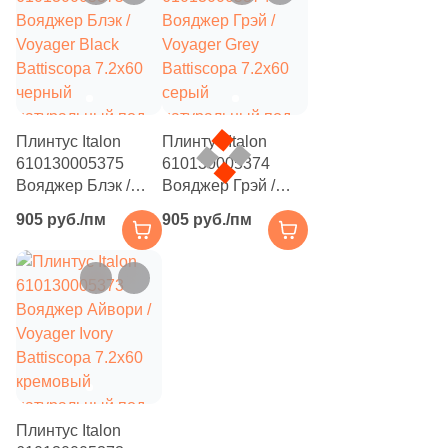
Китай
Индия
Плинтус Italon
Плинтус Italon
610130005375
610130005374
Испания
Вояджер Блэк /
Вояджер Грэй /
Voyager Black
Voyager Grey
905 руб./пм
905 руб./пм
Италия
Battiscopa 7.2x60
Battiscopa 7.2x60
черный
серый
натуральный под
натуральный под
Форма
камень
камень
Квадратная
Прямоугольная
Плинтус Italon
Формы шеврон