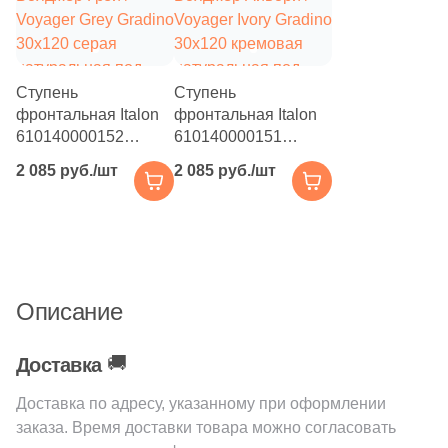
Ступень
Ступень
фронтальная Italon
фронтальная Italon
610140000152
610140000151
Вояджер Грэй /
Вояджер Айвори /
2 085 руб./шт
2 085 руб./шт
Voyager Grey Gradino
Voyager Ivory Gradino
30x120 серая
30x120 кремовая
натуральная под
натуральная под
камень
камень
Описание
🚚
Доставка
Доставка по адресу, указанному при оформлении
заказа. Время доставки товара можно согласовать