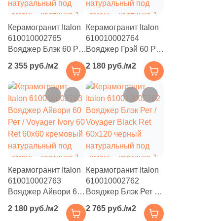
Бетон
Керамогранит Italon
Керамогранит Italon
Размер, см
610010002765
610010002764
Вояджер Блэк 60 Рет
Вояджер Грэй 60 Рет
20x20
/ Voyager Black 60
/ Voyager Grey 60 Ret
2 355 руб./м2
2 180 руб./м2
Ret 60x60 черный
60x60 серый
натуральный под
натуральный под
20x40
камень
камень
40x80
30x60
60x60
Керамогранит Italon
Керамогранит Italon
610010002763
610010002762
Вояджер Айвори 60
Вояджер Блэк Рет /
60x120
Рет / Voyager Ivory 60
Voyager Black Ret
2 180 руб./м2
2 765 руб./м2
Ret 60x60 кремовый
60x120 черный