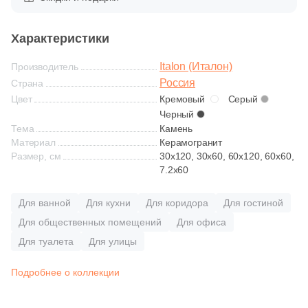
Глазурованная глянцевая
Характеристики
Глазурованная матовая
Italon (Италон)
Производитель
Россия
Страна
Лаппатированная
Цвет
Кремовый
Серый
Черный
Полированная
Тема
Камень
Материал
Керамогранит
Размер, см
30x120, 30x60, 60x120, 60x60,
Цвет
7.2x60
Белая
Для ванной
Для кухни
Для коридора
Для гостиной
Для общественных помещений
Для офиса
Бежевая
Для туалета
Для улицы
Подробнее о коллекции
Серая