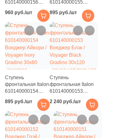
610140000156
610140000155
Вояджер Блэк /
Вояджер Грэй /
960 руб./шт
895 руб./шт
Voyager Black
Voyager Grey
Gradino 30x60
Gradino 30x60
черная
серая натуральная
натуральная под
под камень
камень
Ступень
Ступень
фронтальная Italon
фронтальная Italon
610140000154
610140000153
Вояджер Айвори /
Вояджер Блэк /
895 руб./шт
2 240 руб./шт
Voyager Ivory
Voyager Black
Gradino 30x60
Gradino 30x120
кремовая
черная натуральная
натуральная под
под камень
камень