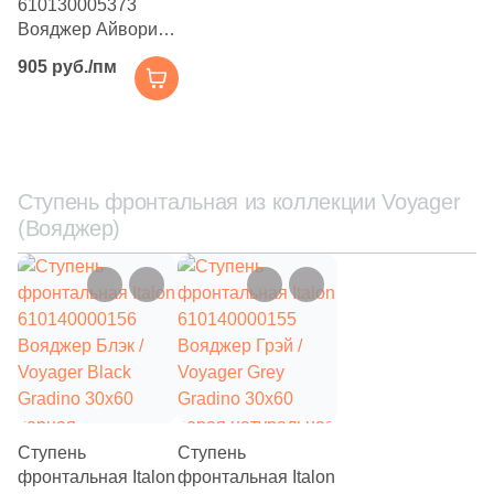
610130005373
Вояджер Айвори /
Voyager Ivory
Шестиугольная
905 руб./пм
Battiscopa 7.2x60
кремовый
Восьмиугольная
натуральный под
камень
Материал
Ступень фронтальная из коллекции Voyager
(Вояджер)
Керамическая
Из керамогранита
Из белой глины
Из красной глины
Ступень
Ступень
фронтальная Italon
фронтальная Italon