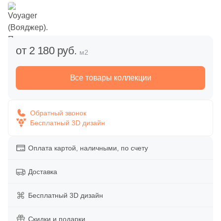
Напольная
Вакансии
Обои
Декоративные элементы
Дипломы и награды
Уличные декоративные изделия
от 2 180 руб.
м2
Панно
Сотрудничество
Сопутствующие товары
Все товары коллекции
Напольные вставки
Акции
Распродажи и акции %
Обратный звонок
Бордюры
Бесплатный 3D дизайн
Время работы:
пн-пт 10:00-19:00
Оплата картой, наличными, по счету
Тип поверхности
сб-вс 10:00-18:00
Глянцевая
Доставка
Бесплатный 3D дизайн
Матовая
Скидки и подарки