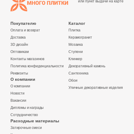
или пункт выдачи на карте
Покупателю
Каталог
Оплата и возврат
Плитка
Доставка
Керамогранит
3D дизайн
Мозаика
Оптовикам
Ступени
Контакты магазинов
Клинкер
Политика конфиденциальности
Декоративный камень
Реквизиты
Сантехника
О компании
Обои
О компании
Уличные декоративные изделия
Новости
Вакансии
Дипломы и награды
Сотрудничество
Заявка на бесплатный 3D дизайн
Расходные материалы
Затирочные смеси
Обратная связь