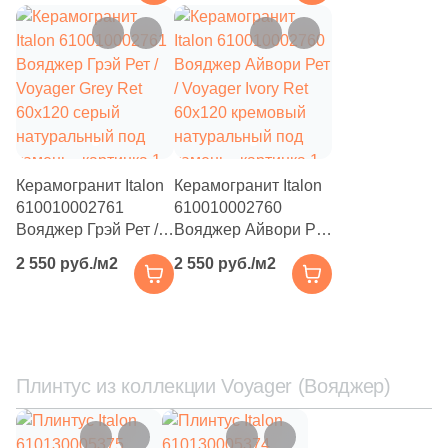
натуральный под
натуральный под
Производитель
камень
камень
Kerama Marazzi
Laparet
Altacera
Керамогранит Italon
Керамогранит Italon
610010002761
610010002760
Alma Ceramica
Вояджер Грэй Рет /
Вояджер Айвори Рет
Voyager Grey Ret
/ Voyager Ivory Ret
2 550 руб./м2
2 550 руб./м2
60x120 серый
60x120 кремовый
Delacora
натуральный под
натуральный под
камень
камень
New Trend
Плинтус из коллекции Voyager (Вояджер)
Страна
Россия