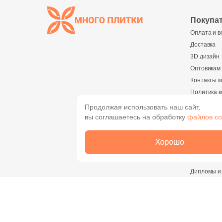
Покупа
Оплата и в
Доставка
3D дизайн
Оптовикам
Контакты м
Политика 
Реквизиты
Продолжая использовать наш сайт,
вы соглашаетесь на обработку
файлов co
О комп
О компани
Хорошо
Новости
Вакансии
Дипломы и
Найти магазин
Сотруднич
или пункт выдачи на карте