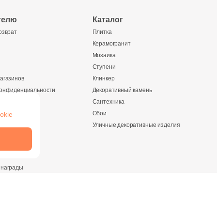
телю
Каталог
озврат
Плитка
Керамогранит
Мозаика
Ступени
агазинов
Клинкер
конфиденциальности
Декоративный камень
Сантехника
Обои
okie
ании
Уличные декоративные изделия
и
 награды
ество