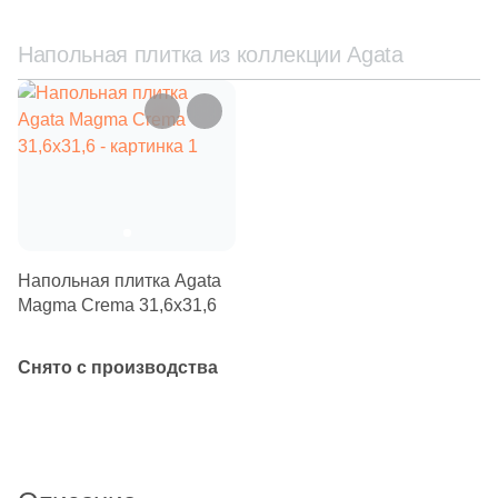
Напольная плитка из коллекции Agata
Китай
Индия
Испания
Италия
Напольная плитка Agata
Magma Crema 31,6x31,6
Форма
Квадратная
Снято с производства
Прямоугольная
Формы шеврон