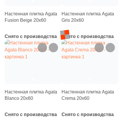
Производитель
Настенная плитка Agata
Настенная плитка Agata
Kerama Marazzi
Fusion Beige 20x60
Gris 20x60
Laparet
Снято с производства
Снято с производства
Altacera
Alma Ceramica
Delacora
Настенная плитка Agata
Настенная плитка Agata
New Trend
Blanco 20x60
Crema 20x60
Снято с производства
Снято с производства
Страна
Россия