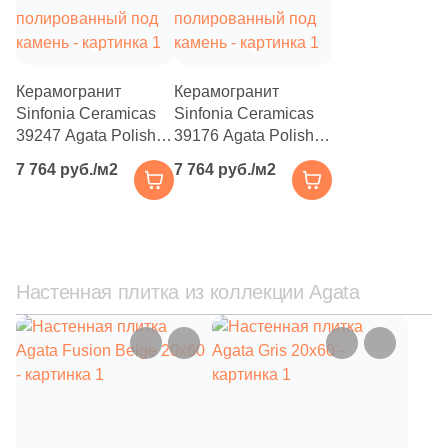
Бетон
Размер, см
Керамогранит
Керамогранит
20x20
Sinfonia Ceramicas
Sinfonia Ceramicas
39247 Agata Polish
39176 Agata Polish
Cream 60x120 белый
Pearl 60x120 белый
20x40
7 764 руб./м2
7 764 руб./м2
полированный под
полированный под
камень
камень
40x80
30x60
Настенная плитка из коллекции Agata
60x60
60x120