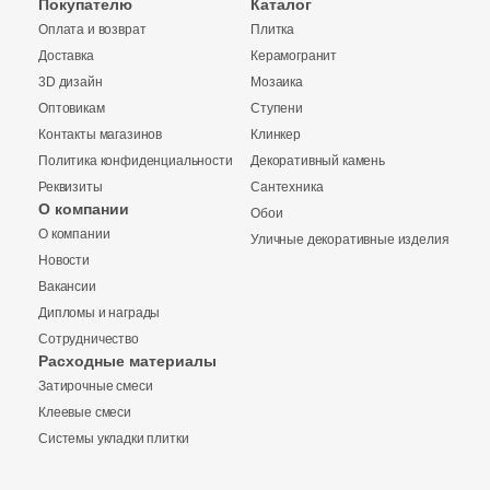
Покупателю
Каталог
Оплата и возврат
Плитка
Доставка
Керамогранит
3D дизайн
Мозаика
Оптовикам
Ступени
Контакты магазинов
Клинкер
Политика конфиденциальности
Декоративный камень
Реквизиты
Сантехника
О компании
Обои
О компании
Уличные декоративные изделия
Новости
Вакансии
Дипломы и награды
Сотрудничество
Заявка на бесплатный 3D дизайн
Расходные материалы
Затирочные смеси
Запрос аналогов
Обратная связь
Клеевые смеси
Системы укладки плитки
Ваше имя