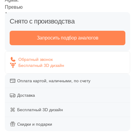
Напольная
Вакансии
Обои
Декоративные элементы
Снято с производства
Дипломы и награды
Уличные декоративные изделия
Панно
Запросить подбор аналогов
Сотрудничество
Сопутствующие товары
Напольные вставки
Акции
Обратный звонок
Распродажи и акции %
Бесплатный 3D дизайн
Бордюры
Оплата картой, наличными, по счету
Время работы:
пн-пт 10:00-19:00
Тип поверхности
Доставка
сб-вс 10:00-18:00
Глянцевая
Бесплатный 3D дизайн
Матовая
Скидки и подарки