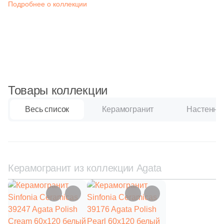
Синяя и голубая
Подробнее о коллекции
Коричневая
Черная
Товары коллекции
Тема (рисунок на плитке)
Весь список
Керамогранит
Настенная
Моноколор
Дерево
Керамогранит из коллекции Agata
Мрамор
Камень