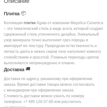
Описание
Шестиугольная
📦
Плитка
Коллекция
плитки
Agata от компании Mayolica Ceramica
Восьмиугольная
– это тематический стиль в виде агата, который создает
сдержанный стиль утонченного дизайна. Уникальный
узор минерала точно выполняет срез породы и
Материал
имитирует ее текстуру. Природная естественность и
Керамическая
легкость цвета в нежно сером тоне наполняет комнату
спокойствием и красотой. Плавные переходы цветов
выполняются непринужденно и плавно.
Из керамогранита
🚚
Доставка
Из белой глины
Доставка по адресу, указанному при оформлении
заказа. Время доставки товара можно согласовать
с менеджером при оформлении заказа.
Из красной глины
Стоимость доставки можно узнать по номеру
телефона:
+7 495 120-37-00
или рассчитать