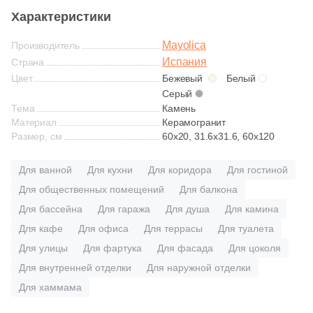
Глазурованная глянцевая
Характеристики
Mayolica
Глазурованная матовая
Производитель
Испания
Страна
Цвет
Бежевый
Белый
Лаппатированная
Серый
Тема
Камень
Материал
Керамогранит
Полированная
Размер, см
60x20, 31.6x31.6, 60x120
Для ванной
Для кухни
Для коридора
Для гостиной
Цвет
Для общественных помещений
Для балкона
Белая
Для бассейна
Для гаража
Для душа
Для камина
Для кафе
Для офиса
Для террасы
Для туалета
Бежевая
Для улицы
Для фартука
Для фасада
Для цоколя
Для внутренней отделки
Для наружной отделки
Серая
Для хаммама