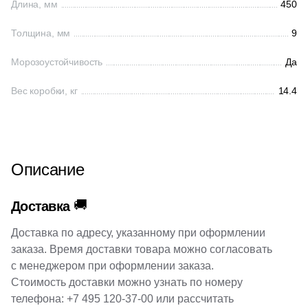
Длина, мм
450
4
36x36 (
)
Толщина, мм
9
2
40.2x30 (
)
Морозоустойчивость
Да
2
40.2х33 (
)
Вес коробки, кг
14.4
1
45x33 (
)
4
59x33 (
)
48
60x33 (
)
Описание
6
60x30 (
)
1
62.6x31.7 (
)
🚚
Доставка
32
80x33 (
)
Доставка по адресу, указанному при оформлении
заказа. Время доставки товара можно согласовать
14
90x33 (
)
с менеджером при оформлении заказа.
79
120x33 (
)
Стоимость доставки можно узнать по номеру
телефона:
+7 495 120-37-00
или рассчитать
111
120x32 (
)