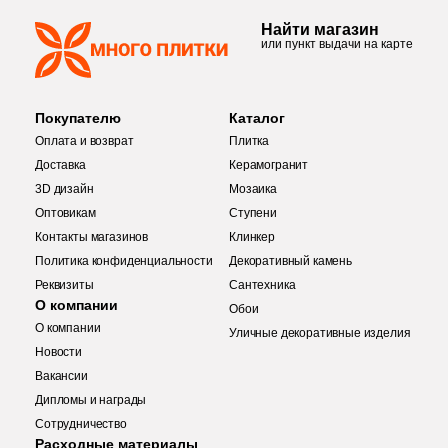
Найти магазин
или пункт выдачи на карте
Покупателю
Каталог
Оплата и возврат
Плитка
Доставка
Керамогранит
3D дизайн
Мозаика
Оптовикам
Ступени
Контакты магазинов
Клинкер
Политика конфиденциальности
Декоративный камень
Реквизиты
Сантехника
О компании
Обои
О компании
Уличные декоративные изделия
Новости
Вакансии
Дипломы и награды
Купить в 1 клик
Сотрудничество
Заявка на бесплатный 3D дизайн
Расходные материалы