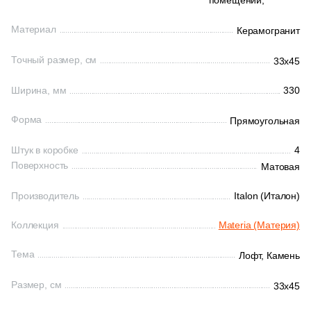
помещений,
13
33x119.5 (
)
Материал
Керамогранит
86
33x33 (
)
Точный размер, см
33x45
3
33.4x33.4 (
)
Ширина, мм
1
330
33x67.5 (
)
4
33х33 (
)
Форма
Прямоугольная
101
33x160 (
)
Штук в коробке
4
Поверхность
Матовая
8
33х60 (
)
Производитель
2
Italon (Италон)
33.3x46 (
)
137
33x60 (
)
Коллекция
Materia (Материя)
6
34x40.2 (
)
Тема
Лофт,
Камень
4
34x34 (
)
Размер, см
33x45
3
36x32 (
)