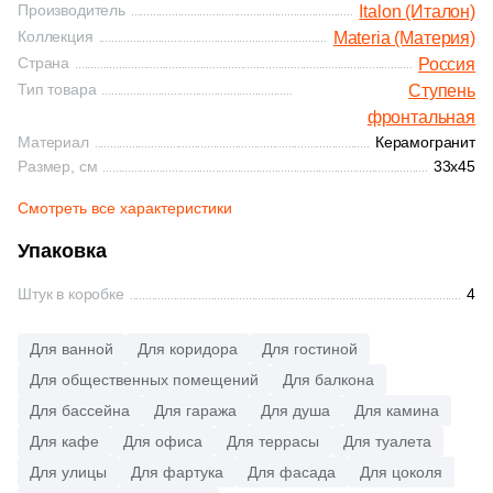
4
Pamesa Ceramica (
)
Производитель
Italon (Италон)
54
Белый (
)
243
Противоскользящая (
)
4
30x160 (
)
Коллекция
Materia (Материя)
87
Paradyz (
)
Страна
54
Россия
Бирюзовый (
)
84
Рельефная (
)
8
30x80 (
)
5
ROSAGRES (
)
Тип товара
Ступень
54
Бордовый (
)
24
Сатинированная (
)
38
фронтальная
30x33 (
)
1
Rex Ceramiche (
)
Материал
Керамогранит
Показать еще
54
Голубой (
)
54
Структурированная (
)
81
30x120 (
)
Размер, см
33x45
17
Staro (
)
Продолжить поиск в каталоге
54
Горчичный (
)
3
30.5x30.5 (
)
Смотреть все характеристики
20
Venatto (
)
54
Графит (
)
2
30.4x31 (
)
Упаковка
8
Weeco (
)
54
Желтый (
)
5
31.5x150 (
)
Штук в коробке
4
8
Westerwalder Klinker (
)
54
Зеленый (
)
16
31.5x120 (
)
2
White Hills (
)
Для ванной
Для коридора
Для гостиной
54
Золотой (
)
1
31x31.7 (
)
9
Zikkurat (
)
Для общественных помещений
Для балкона
54
Каштановый (
)
9
31x33 (
)
Для бассейна
Для гаража
Для душа
Для камина
58
Уральский Гранит (
)
54
Кирпичный (
)
Для кафе
Для офиса
Для террасы
Для туалета
4
31.7x120 (
)
Для улицы
Для фартука
Для фасада
Для цоколя
54
Коричневый (
)