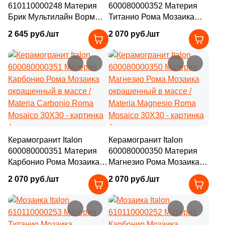
610110000248 Материя
600080000352 Материя
Брик Мультилайн Ворм
Титанио Рома Мозаика
окрашенный в массе /
окрашенный в массе /
2 645 руб./шт
2 070 руб./шт
Materia Brick Multiline
Materia Titanio Roma
Warm 29.6X79.6
Mosaico 30X30
Керамогранит Italon
Керамогранит Italon
600080000351 Материя
600080000350 Материя
Карбонио Рома Мозаика
Магнезио Рома Мозаика
окрашенный в массе /
окрашенный в массе /
2 070 руб./шт
2 070 руб./шт
Materia Carbonio Roma
Materia Magnesio Roma
Mosaico 30X30
Mosaico 30X30