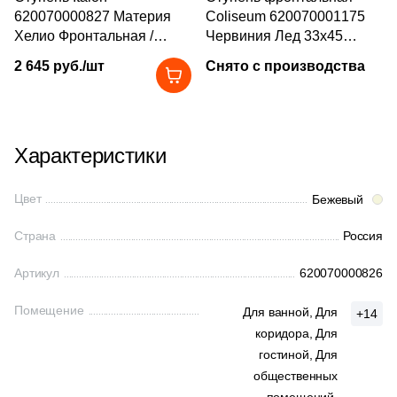
1
32.4x60.8 (
)
620070000827 Материя
Coliseum 620070001175
54
Слоновая кость (
)
Хелио Фронтальная /
Червиния Лед 33x45
11
33х120 (
)
Materia Helio Front 33x45
слоновая кость
2 645 руб./шт
54
Снято с производства
Терракотовый (
)
8
натуральная под камень
33x30 (
)
54
Фиолетовый (
)
4
33x34 (
)
54
Фисташковый (
)
4
33x119.7 (
)
Характеристики
54
Хаки (
)
7
33.3x33.3 (
)
Цвет
Бежевый
54
Черный (
)
299
33x120 (
)
54
Шоколадный (
)
Страна
Россия
6
33х80 (
)
Артикул
620070000826
5
33x36 (
)
Помещение
13
33x100 (
)
Для ванной,
Для
+14
коридора,
Для
58
33x80 (
)
гостиной,
Для
общественных
21
33x90 (
)