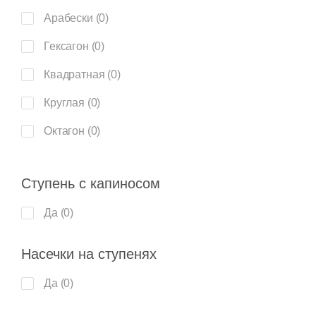
Морские мотивы (
0
)
Ceramiche Grazia (
7
)
Арабески (
0
)
47x47 (
0
)
50x50 (
0
)
11x11 (
1
)
Надписи (
0
)
Ceramika Konskie (
16
)
Гексагон (
0
)
47х47 (
0
)
80x80 (
0
)
15x6 (
1
)
Обои (
0
)
Ceramique Imperiale (
11
)
Квадратная (
0
)
48x48 (
0
)
90x180 (
0
)
19.8x22.8 (
1
)
Овощи и фрукты (
0
)
Ceranosa (
2
)
Круглая (
0
)
50x315 (
0
)
120x260 (
0
)
22.3x22.3 (
1
)
Оникс (
0
)
Cerdomus (
6
)
Октагон (
0
)
50x50 (
0
)
120x240 (
0
)
25x5.8 (
1
)
Оттенки цвета (
0
)
Cerpa (
1
)
Прямоугольная (
0
)
52х60 (
0
)
120x120 (
0
)
30x90 (
1
)
Паркет (
0
)
Cerrad (
2
)
Ступень с капиносом
Пятиугольник (
0
)
55x55 (
0
)
7.5x30 (
1
)
31.6x31.6 (
2
)
Полосы (
0
)
Cevica (
11
)
Да (
0
)
Разноформатные (
0
)
5х5 (
0
)
11x11 (
1
)
40x25 (
1
)
Птицы и животные (
0
)
Chakmaks (
1
)
Ромб (
0
)
70x70 (
0
)
15x6 (
1
)
Насечки на ступенях
40x120 (
1
)
Пэчворк (
0
)
Cicogres (
1
)
Фигурная (
0
)
75x75 (
0
)
19.8x22.8 (
1
)
48x48 (
1
)
Да (
0
)
Растительность (
0
)
Cifre (
36
)
Шестиугольник (
0
)
9.8x9.8 (
0
)
22.3x22.3 (
1
)
1.6x20 (
0
)
Соль-перец (
0
)