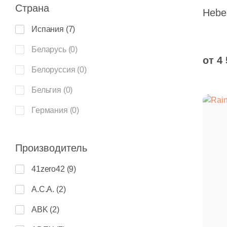
С
Ш
П
Страна
К
«
Glossy (
0
)
Hebe
с
Ч
с
Ф
Испания (
7
)
High Glossy (
0
)
С
К
Беларусь (
0
)
Глазурованная (
0
)
п
от 4
П
Белоруссия (
0
)
Глазурованная глянцевая (
0
)
П
Б
Ф
Бельгия (
0
)
Глазурованная матовая (
0
)
Ш
Германия (
0
)
Голографическая (
0
)
В
Индия (
0
)
Зеркально полированная (
0
)
Производитель
Иран (
0
)
Карвинг (
0
)
41zero42 (
9
)
Италия (
0
)
Комбинированная (
0
)
A.C.A. (
2
)
Киргизия (
0
)
Лаппатированная (
0
)
ABK (
2
)
Китай (
0
)
Натуральная (
0
)