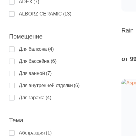
ADEX (
7
)
Молдова (
0
)
Неполированная (
0
)
ALBORZ CERAMIC (
13
)
Польша (
0
)
Патинированная (
0
)
ALMA Ceramica (
159
)
Португалия (
0
)
Полированная (
0
)
Rain
Помещение
APE Ceramica (
25
)
Россия (
0
)
Полуматовая (
0
)
Для балкона (
4
)
ATLAS CONCORDE (Россия) (
7
)
Турция (
0
)
Противоскользящая (
0
)
от 9
Для бассейна (
6
)
AXIMA (
50
)
Украина (
0
)
Сатинированная (
0
)
Для ванной (
7
)
Absolut Keramika (
28
)
Хорватия (
0
)
Сахарная (Sugar) (
0
)
Для внутренней отделки (
6
)
Alaplana (
6
)
Силк (
0
)
Для гаража (
4
)
Aleluia Ceramicas (
1
)
Стекло (
0
)
Для гостиной (
7
)
Altacera (
102
)
Шлифованная (
0
)
Тема
Для душа (
7
)
Amadis (
4
)
глазурованный матовый (
0
)
Абстракция (
1
)
Для камина (
3
)
Aparici (
9
)