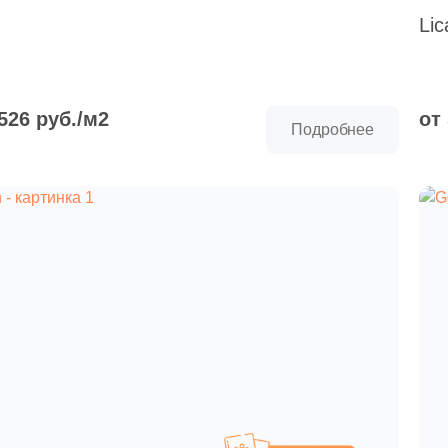
ерый
ирокоформатные
Под металл
Плёночные теплые
La
оказать все
Золотой
амелот
EuroFORMAT-R»
Lic
тупени
полы
ерный
ерия «ЕTP»
Соль-перец
Капучино
орма
Материал
Повторители-реле
крытые люки под
Моноколор
Показать все
вадратная
Керамическая
литку «КОНТУР»
Показать все
 526 руб./м2
от
Подробнее
рямоугольная
Из керамогранита
оказать все
ольшие форматы
ормы шеврон
Из белой глины
естиугольная
Из красной глины
осьмиугольная