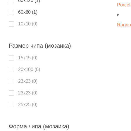
60x120 (
1
)
20x40 (
0
)
Классика (
0
)
Porce
BronzoDecor (
1
)
60x60 (
1
)
25x25 (
0
)
и
Кожа (
0
)
CIR Ceramiche (
7
)
10х10 (
0
)
Ragno
30x60 (
0
)
Котто (
0
)
CONCEPT GT (
4
)
15x15 (
0
)
40x80 (
0
)
Кракелюр (
0
)
Capri (
1
)
Размер чипа (мозаика)
20x30 (
0
)
40x40 (
0
)
Кухонная тематика (
0
)
Carmen (
2
)
15x15 (
0
)
20x20 (
0
)
50x50 (
0
)
Линии (
0
)
Cas Ceramica (
8
)
20x100 (
0
)
20x60 (
0
)
80x80 (
0
)
Лофт (
0
)
Century (
1
)
23x23 (
0
)
20x40 (
0
)
90x180 (
0
)
Майолика (
0
)
Ceracasa (
10
)
23х23 (
0
)
25x25 (
0
)
120x260 (
0
)
Металл (
0
)
Ceramica Colli (
1
)
25x25 (
0
)
30x60 (
0
)
120x240 (
0
)
Метлахская (
0
)
Ceramicalcora (
1
)
30x150 (
0
)
40x80 (
0
)
120x120 (
0
)
Мозаика (
0
)
Ceramiche Brennero (
5
)
Форма чипа (мозаика)
30x30 (
0
)
40x40 (
0
)
7.5x30 (
1
)