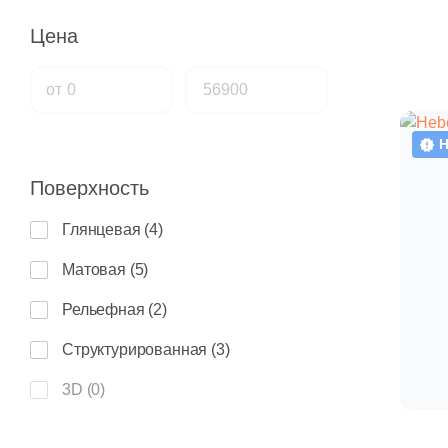
LIYA Mosaic
Arch Skin
Ezarri
к
б
Cisa Ceramiche
Myr Ceramica
Stynul
З
LV Granito
Цена
Д
Armano
Декоративный камень
Codicer
ц
П
Ascale
CONCEPT GT
от
З
Напольные покрытия
Creavit
Atrivm
э
Н
Ц
Л
Ц
Azarakhsh
П
Сантехника
Azulejos Alcor
Поверхность
С
A
Б
Т
Azulindus&Marti
Обои
п
Г
П
П
Б
С
Глянцевая (
4
)
Т
М
С
Б
A
Б
Л
Матовая (
5
)
Уличные декоративные изделия
Ц
Ф
«
Д
Lo
Б
P
Б
Рельефная (
2
)
с
Сопутствующие товары
Б
У
М
К
К
L
Г
Структурированная (
3
)
Л
Б
Б
К
М
«
Распродажи и акции %
Ч
W
Г
3D (
0
)
с
К
П
Б
С
Р
П
3D/объемная (
0
)
Л