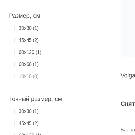
Клинкер (
0
)
Бетон (
0
)
Для фасада (
4
)
Azulejos Alcor (
4
)
Размер, см
Красная глина (
0
)
Бусины (
0
)
Для хаммама (
6
)
Azulejos Benadresa (
10
)
30x30 (
1
)
Латунь (
0
)
Волнистая (
0
)
Для цоколя (
4
)
Azulev (
15
)
45x45 (
2
)
Металл (
0
)
Геометрия (
0
)
Для ванной (
0
)
Azuliber (
6
)
60x120 (
1
)
Мрамор (
0
)
Голограмма (
0
)
Для биде (
0
)
Azulindus&Marti (
2
)
60x60 (
1
)
Натуральный камень (
0
)
Гранит (
0
)
Для ванны (
0
)
BELMAR (
6
)
Volg
10х10 (
0
)
Никель (
0
)
Дерево (
0
)
Для детской комнаты (
0
)
Baldocer (
22
)
15x15 (
0
)
Пластик (
0
)
Животные (
0
)
Для раковины (
0
)
Bella Vista (
1
)
Точный размер, см
20x30 (
0
)
Стекло (
0
)
Изображения (
0
)
Снят
Строительная (
0
)
Bestile (
8
)
30x30 (
1
)
20x20 (
0
)
Травертин (
0
)
Кварц (
0
)
Blau Ceramica (
3
)
45x45 (
2
)
20x60 (
0
)
Цемент (
0
)
Кирпич (
0
)
Bode (
2
)
Вас т