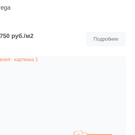
paret
Италия
rega
Китай
Россия
 750 руб./м2
Подробнее