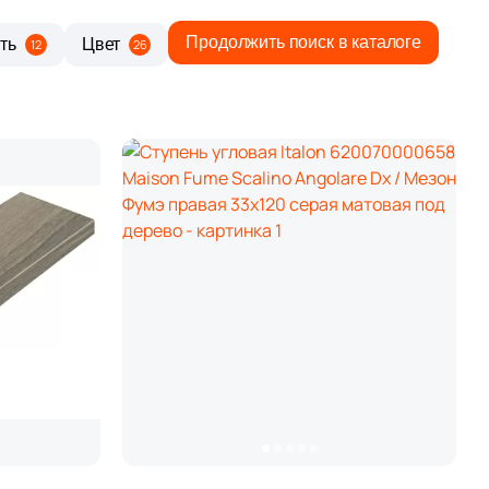
Продолжить поиск в каталоге
ть
Цвет
12
26
Общая стоимость
9 880 руб.
Минимальная сумма заказа