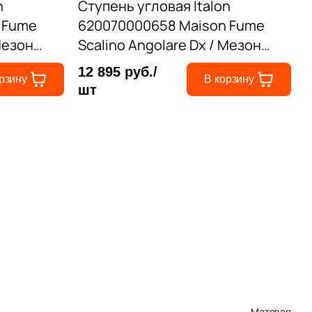
n
Ступень угловая Italon
 Fume
620070000658 Maison Fume
Мезон
Scalino Angolare Dx / Мезон
рая
Фумэ правая 33x120 серая
12 895 руб./
рзину
В корзину
матовая под дерево
шт
Матовая