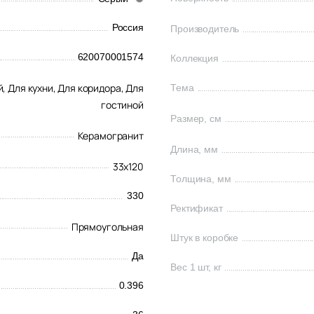
Россия
Производитель
620070001574
Коллекция
й,
Для кухни,
Для коридора,
Для
Тема
гостиной
Размер, см
Керамогранит
Длина, мм
33x120
Толщина, мм
330
Ректификат
Прямоугольная
Штук в коробке
Да
Вес 1 шт, кг
0.396