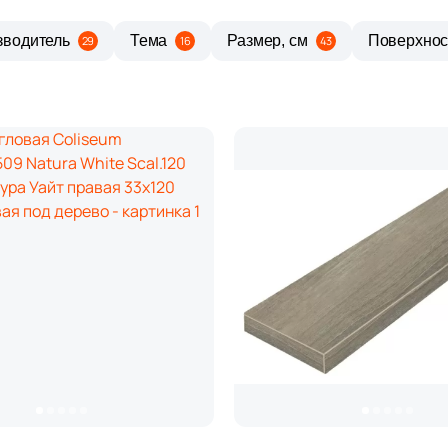
зводитель
Тема
Размер, см
Поверхнос
29
16
43