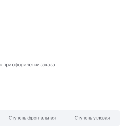
Ваше имя
Телефон
м при оформлении заказа.
E-mail
Комментарий
Ступень фронтальная
Ступень угловая