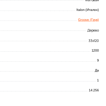
Italon (Италон)
Groove (Грув)
Дерево
33x120
1200
9
Да
1
14.256