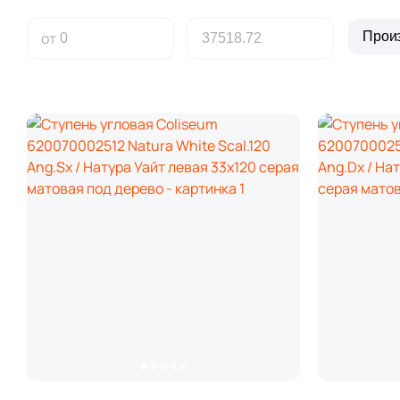
от
Прои