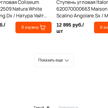
угловая Coliseum
Ступень угловая Italo
2509 Natura White
620070000663 Maison
Ang.Dx / Натура Уайт
Scalino Angolare Sx / 
3x120 серая матовая
Фумэ левая 33x120 се
б./
12 895 руб./
В корзину
В ко
во
матовая под дерево
шт
Показать еще
Поверхность
Серый