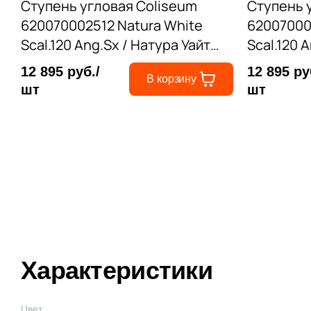
Ступень угловая Coliseum
Ступень 
620070002512 Natura White
62007000
Scal.120 Ang.Sx / Натура Уайт
Scal.120 
левая 33x120 серая матовая
правая 3
12 895 руб./
12 895 ру
В корзину
под дерево
под дере
шт
шт
Характеристики
Цвет