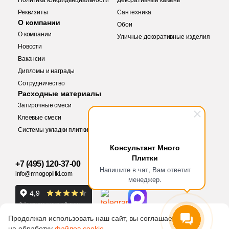
Политика конфиденциальности
Декоративный камень
Реквизиты
Сантехника
О компании
Обои
О компании
Уличные декоративные изделия
Новости
Вакансии
Дипломы и награды
Купить в 1 клик
Сотрудничество
Заявка на бесплатный 3D дизайн
Расходные материалы
Затирочные смеси
Обратная связь
Клеевые смеси
Системы укладки плитки
Количество
Ваше имя
Консультант Много
Плитки
+7 (495) 120-37-00
Ваше имя
Напишите в чат, Вам ответит
info@mnogoplitki.com
менеджер.
Телефон
9 666 руб.
Общая стоимость
Телефон
Продолжая использовать наш сайт, вы соглашаетесь
на обработку
файлов cookie