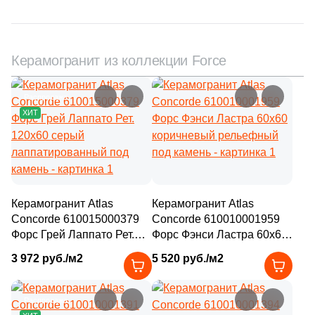
Керамогранит из коллекции Force
Распродажа
ХИТ
Керамогранит Atlas
Керамогранит Atlas
Concorde 610015000379
Concorde 610010001959
Форс Грей Лаппато Рет.
Форс Фэнси Ластра 60х60
120x60 серый
коричневый рельефный
3 972 руб./м2
5 520 руб./м2
лаппатированный под
под камень
камень
Распродажа