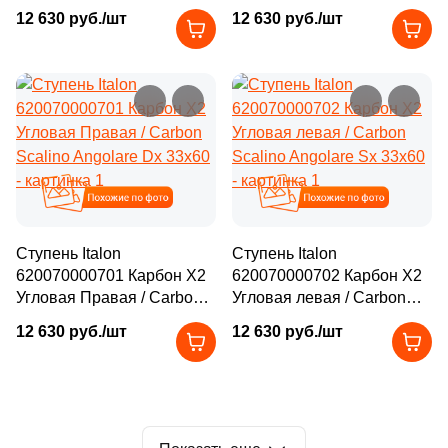
Scalino Angolare Sx 33x60
Scalino Angolare Dx 33x60
26
90x33 (
)
12 630 руб./шт
12 630 руб./шт
126
120x33 (
)
202
120x32 (
)
84
160x33 (
)
Похожие
Похожие
Ступень Italon
Ступень Italon
620070000701 Карбон X2
620070000702 Карбон X2
Угловая Правая / Carbon
Угловая левая / Carbon
Scalino Angolare Dx 33x60
Scalino Angolare Sx 33x60
12 630 руб./шт
12 630 руб./шт