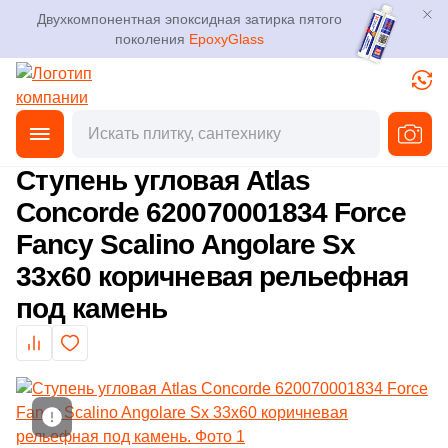
Двухкомпонентная эпоксидная затирка пятого
поколения
EpoxyGlass
Фильтры
Каталог
Плитка
Главная
Каталог
Товары
Ступени
Угловые ступени
от
3D дизайн
Керамогранит
Ступень угловая Atlas
Производитель
Concorde 620070001834 Force
Доставка
Мозаика
Fancy Scalino Angolare Sx
236
ABK (
)
Оплата и возврат
33x60 коричневая рельефная
Ступени
369
ATLAS CONCORDE (Россия) (
)
под камень
Контакты магазинов
95
Atlas Concorde (Italy) (
)
Клинкер
16
Ava La Fabbrica (
)
О компании
Декоративный камень
1
Azuliber (
)
Новости
Показать еще
34
Cerdomus (
)
Напольные покрытия