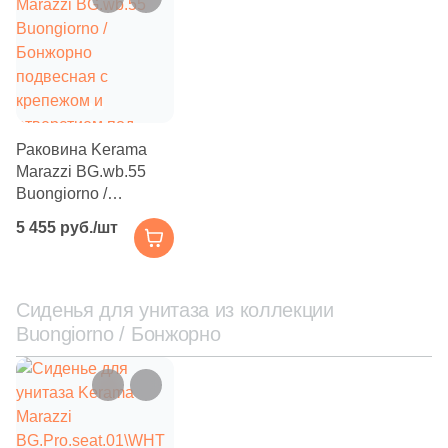
смеситель 80х48
смеситель 100х48
белая глянцевая
белая глянцевая
Раковина Kerama
Marazzi BG.wb.55
Buongiorno /
Бонжорно
5 455 руб./шт
подвесная с
крепежом и
отверстием под
смеситель 55х43
Сиденья для унитаза из коллекции
белая глянцевая
Buongiorno / Бонжорно