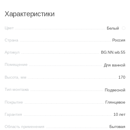
Характеристики
Китай
Цвет
Белый
Индия
Страна
Россия
Испания
Артикул
BG.NN.wb.55
Помещение
Италия
Для ванной
Высота, мм
170
Форма
Тип монтажа
Подвесной
Квадратная
Покрытие
Глянцевое
Прямоугольная
Гарантия
10 лет
Область применения
Бытовая
Формы шеврон