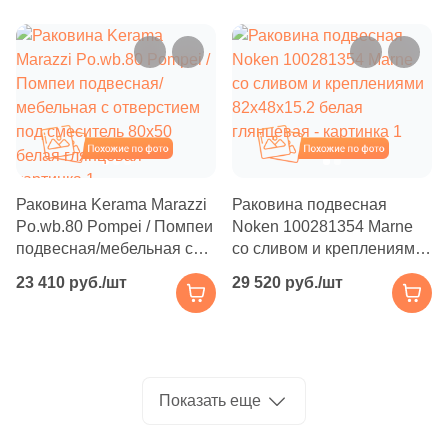
Производитель
Kerama Marazzi
Laparet
Похожие
Похожие
Altacera
Раковина Kerama Marazzi
Раковина подвесная
Alma Ceramica
Po.wb.80 Pompei / Помпеи
Noken 100281354 Marne
подвесная/мебельная с
со сливом и креплениями
отверстием под смеситель
82x48x15.2 белая
Delacora
23 410 руб./шт
29 520 руб./шт
80х50 белая глянцевая
глянцевая
New Trend
Показать еще
Страна
Россия