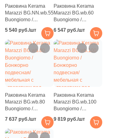
Раковина Kerama
Раковина Kerama
Marazzi BG.NN.wb.55
Marazzi BG.wb.60
Buongiorno /
Buongiorno /
Бонжорно
Бонжорно
5 540 руб./шт
6 547 руб./шт
подвесная с
подвесная/
отверстием под
мебельная с
смеситель 55х43
отверстием под
белая глянцевая
смеситель 60х48
белая глянцевая
Раковина Kerama
Раковина Kerama
Marazzi BG.wb.80
Marazzi BG.wb.100
Buongiorno /
Buongiorno /
Бонжорно
Бонжорно
7 637 руб./шт
9 819 руб./шт
подвесная/
подвесная/
мебельная с
мебельная с
отверстием под
отверстием под