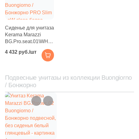
Сиденье для унитаза
Kerama Marazzi
BG.Pro.seat.01\WHT
Buongiorno /
4 432 руб./шт
Бонжорно PRO Slim
soW close белое
глянцевое
Подвесные унитазы из коллекции Buongiorno
/ Бонжорно