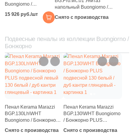
BG.Pro.wc.01 Унитаз
Buongiorno /
напольный Buongiorno /
Бонжорно Rimless
Бонжорно PRO белый
15 926 руб./шт
напольный
Снято с производства
глянцевый
безободковый с
крепежом без
сиденья белый
Подвесные пеналы из коллекции Buongiorno /
глянцевый
Бонжорно
Пенал Kerama Marazzi
Пенал Kerama Marazzi
BGP.130Lh\WHT
BGP.130\WHT Buongiorno
Buongiorno / Бонжорно
/ Бонжорно PLUS
PLUS подвесной левый
подвесной 130 белый /
Снято с производства
Снято с производства
130 белый / дуб кантри
дуб кантри глянцевый