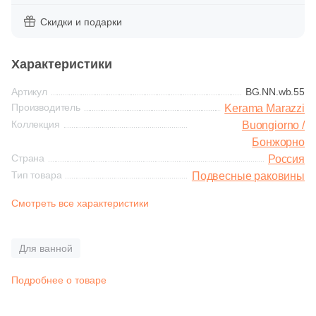
Синяя и голубая
14
Шлифованная (
)
Скидки и подарки
Цвет
Коричневая
Характеристики
14
Белый (
)
Черная
Артикул
BG.NN.wb.55
14
Антрацитовый (
)
Производитель
Kerama Marazzi
14
Бежевый (
)
Коллекция
Buongiorno /
Тема (рисунок на плитке)
Бонжорно
14
Бордовый (
)
Страна
Россия
Моноколор
Тип товара
Подвесные раковины
14
Голубой (
)
Дерево
Смотреть все характеристики
14
Графит (
)
14
Желтый (
)
Мрамор
Для ванной
14
Золотой (
)
Камень
Подробнее о товаре
14
Коричневый (
)
14
Кофе с молоком (
)