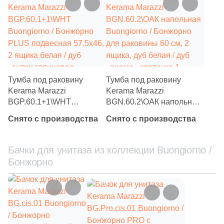
2 ящика белая / дуб
2 ящика белая / дуб
кантри глянцевая
кантри глянцевая
Тумба под раковину
Тумба под раковину
Kerama Marazzi
Kerama Marazzi
BGP.60.1+1\WHT
BGN.60.2\ОАК напольная
Buongiorno / Бонжорно
Buongiorno / Бонжорно
Снято с производства
Снято с производства
PLUS подвесная 57.5х46,
для раковины 60 см, 2
2 ящика белая / дуб
ящика, дуб белая / дуб
кантри глянцевая
санома
Бачки для унитаза из коллекции Buongiorno /
Бонжорно