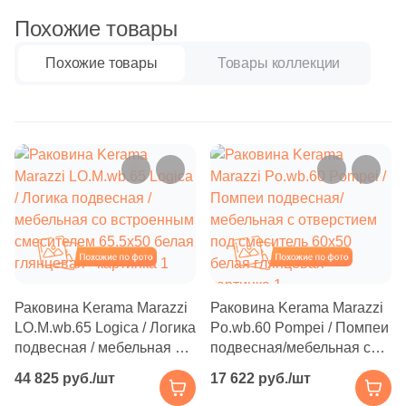
Бетон
Похожие товары
14
Красный (
)
14
Кремовый (
)
Похожие товары
Товары коллекции
Размер, см
14
Микс (
)
20x20
14
Песочный (
)
20x40
14
Розовый (
)
14
Серый (
)
40x80
14
Синий (
)
Похожие
Похожие
30x60
14
Слоновая кость (
)
14
Черный (
)
60x60
Раковина Kerama Marazzi
Раковина Kerama Marazzi
LO.M.wb.65 Logica / Логика
Po.wb.60 Pompei / Помпеи
Продолжить поиск в каталоге
подвесная / мебельная cо
подвесная/мебельная с
60x120
встроенным смесителем
отверстием под смеситель
44 825 руб./шт
17 622 руб./шт
65.5х50 белая глянцевая
60х50 белая глянцевая