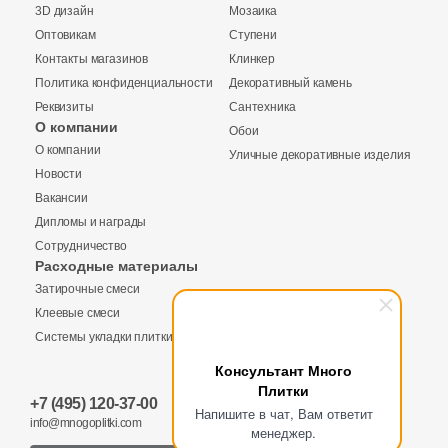
3D дизайн
Мозаика
Оптовикам
Ступени
Контакты магазинов
Клинкер
Политика конфиденциальности
Декоративный камень
Реквизиты
Сантехника
О компании
Обои
О компании
Уличные декоративные изделия
Купить в 1 клик
Новости
Вакансии
Дипломы и награды
Сотрудничество
Заявка на бесплатный 3D дизайн
Расходные материалы
Количество
Затирочные смеси
Обратная связь
Клеевые смеси
Системы укладки плитки
Ваше имя
Консультант Много
Плитки
5 540 руб.
Общая стоимость
+7 (495) 120-37-00
Ваше имя
Напишите в чат, Вам ответит
info@mnogoplitki.com
менеджер.