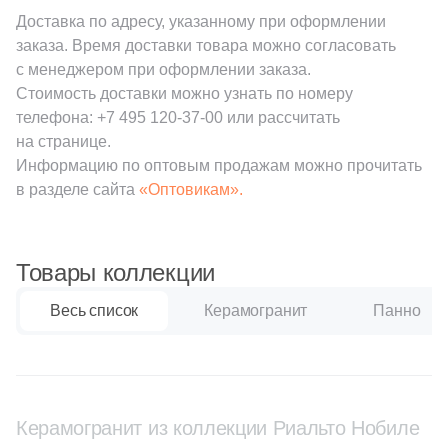
38
Cerrad (
)
Доставка по адресу, указанному при оформлении
6
Cicogres (
)
заказа. Время доставки товара можно согласовать
с менеджером при оформлении заказа.
103
Cifre (
)
Стоимость доставки можно узнать по номеру
34
Cl Ker (
)
телефона:
+7 495 120-37-00
или рассчитать
на странице.
3
Click Ceramica (
)
Информацию по оптовым продажам можно прочитать
в разделе сайта
«Оптовикам».
23
Codicer (
)
5
Coem Ceramiche (
)
216
Coliseum (
)
Товары коллекции
83
Colorker (
)
Весь список
Керамогранит
Панно
87
Colortile (
)
18
Concor (
)
2
Cotto Petrus (
)
Керамогранит из коллекции Риальто Нобиле