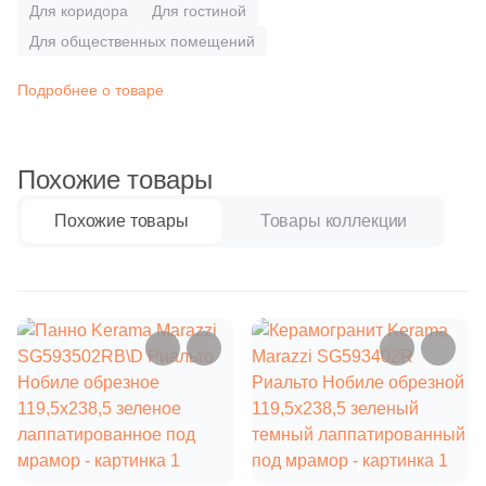
Бетон
2
Atrivm (
)
Для коридора
Для гостиной
Для общественных помещений
31
Ava La Fabbrica (
)
Размер, см
22
Avroria (
)
Подробнее о товаре
20x20
44
Azori (
)
90
Azteca (
)
Похожие товары
20x40
151
Azulejos Benadresa (
)
Похожие товары
Товары коллекции
40x80
2
Azulejos Borja (
)
21
Azulev (
)
30x60
13
Azuliber (
)
60x60
5
Azulindus&Marti (
)
8
Azuvi (
)
60x120
590
Baldocer (
)