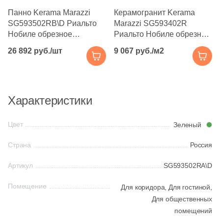
Производитель
114
Basconi Home (
)
Панно Kerama Marazzi
Керамогранит Kerama
SG593502RB\D Риальто
Marazzi SG593402R
5
Best Ceramic (
)
Kerama Marazzi
Нобиле обрезное
Риальто Нобиле обрезной
18
Best Point Ceramics (
)
119,5x238,5 зеленое
119,5x238,5 зеленый
26 892 руб./шт
9 067 руб./м2
Laparet
лаппатированное под
темный лаппатированный
15
Bestile (
)
мрамор
под мрамор
8
Bien Seramik (
)
Altacera
Характеристики
35
Bluezone (
)
Alma Ceramica
2
Blv Outdoor (
)
Цвет
Зеленый
10
Bode (
)
Delacora
Страна
Россия
39
Bonaparte (
)
Артикул
SG593502RA\D
New Trend
56
Bonton Ceramica (
)
Помещение
Для коридора,
Для гостиной,
14
Bottega (
)
Страна
Для общественных
помещений
34
Bottega Ceramica (
)
Россия