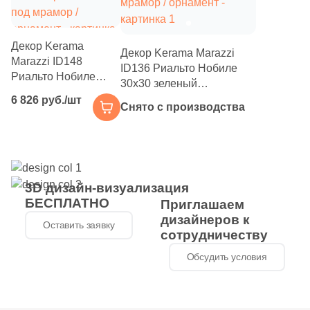
41
Fiandre (
)
1
Flais Granito (
)
Декор Kerama
Декор Kerama Marazzi
78
Flaviker (
)
Marazzi ID148
ID136 Риальто Нобиле
Риальто Нобиле
25
Floor Gres (
)
30x30 зеленый
34,5x30 бежевый
лаппатированный под
6 826 руб./шт
лаппатированный
26
Снято с производства
Florim (
)
мрамор / орнамент
под мрамор /
35
Fondovalle (
)
орнамент
15
Fusure Ceramic (
)
44
GIGA-Line (
)
3D дизайн-визуализация
БЕСПЛАТНО
Приглашаем
1
Gala (
)
дизайнеров к
Оставить заявку
сотрудничеству
76
Gambini (
)
Обсудить условия
29
Gardenia Orchidea (
)
151
Gayafores (
)