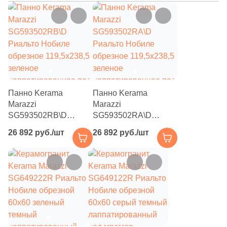
111
Creanza (
)
20
Cristacer (
)
56
Cube Ceramica (
)
59
DEL CONCA (
)
86
DNA Tiles (
)
Панно Kerama
Панно Kerama
2
DVOMO (
)
Marazzi
Marazzi
SG593502RB\D
SG593502RA\D
116
Dado Ceramica (
)
Риальто Нобиле
Риальто Нобиле
26 892 руб./шт
26 892 руб./шт
обрезное 119,5x238,5
обрезное 119,5x238,5
47
Dako (
)
зеленое
зеленое
25
DeShun Ceramics (
)
лаппатированное под
лаппатированное под
мрамор
мрамор
16
Decocer (
)
57
Decovita (
)
302
Delacora (
)