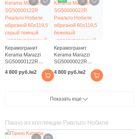
ХИТ
под мрамор
3
Eefa Ceram (
)
99
El Molino (
)
40
Elios Ceramica (
)
24
Emigres (
)
Керамогранит
Керамогранит
Kerama Marazzi
27
Kerama Marazzi
Emil Ceramica (
)
SG50000122R
SG50000022R
34
Emotion Ceramics (
)
Риальто Нобиле
Риальто Нобиле
4 800 руб./м2
4 800 руб./м2
обрезной 60x119,5
обрезной 60x119,5
145
Energie Ker (
)
серый темный
бежевый
лаппатированный
лаппатированный
273
Ennface (
)
под мрамор
под мрамор
Показать еще
485
Equipe (
)
18
Ermes Aurelia (
)
Панно из коллекции Риальто Нобиле
4
EspinasCeram (
)
24
Eternal (
)