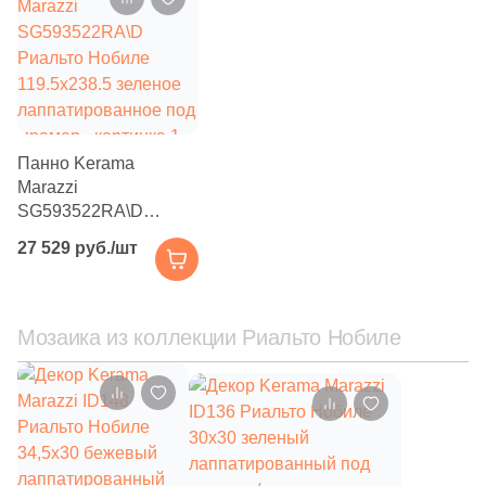
69
Etile (
)
66
Etili Seramik (
)
420
Eurotile Ceramica (
)
51
Evolution Ceramic (
)
Панно Kerama
Marazzi
83
Exagres (
)
SG593522RA\D
Риальто Нобиле
42
Exterior Ceramica (
)
27 529 руб./шт
119.5x238.5 зеленое
лаппатированное под
46
FMAX (
)
мрамор
57
Fakhar (
)
Мозаика из коллекции Риальто Нобиле
119
Fanal (
)
208
Fap Ceramiche (
)
43
Favania (
)