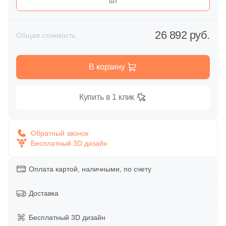
шт
Глазурованная глянцевая
86
Alpas Euro (
)
Глазурованная матовая
26 892 руб.
27
Altacera (
)
Общая стоимость
1
Amadis (
)
Лаппатированная
В корзину
5
Anka Seramic (
)
Полированная
23
Antica Ceramica Rubiera (
)
Купить в 1 клик
49
Aparici (
)
Цвет
45
Apavisa (
)
Обратный звонок
Белая
Бесплатный 3D дизайн
195
Arcadia Ceramica (
)
89
Arcana Ceramica (
)
Оплата картой, наличными, по счету
Бежевая
672
Arch Skin (
)
Доставка
Серая
98
Argenta (
)
Бесплатный 3D дизайн
34
Ariana (
)