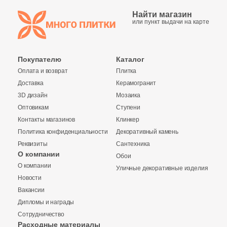
142
Geotiles (
)
Найти магазин
или пункт выдачи на карте
583
Global Tile (
)
10
Globus Ceramica (
)
Покупателю
Каталог
9
Goetan Ceramica (
)
Оплата и возврат
Плитка
7
Golden State (
)
Доставка
Керамогранит
3D дизайн
Мозаика
103
Goldis Tile (
)
Оптовикам
Ступени
Контакты магазинов
Клинкер
100
Gracia Ceramica (
)
Политика конфиденциальности
Декоративный камень
29
Granoland (
)
Реквизиты
Сантехника
О компании
Обои
75
Grasaro (
)
О компании
Уличные декоративные изделия
Купить в 1 клик
Новости
136
Gravita (
)
Вакансии
19
Gres De Aragon (
)
Дипломы и награды
Сотрудничество
110
Gresant (
)
Заявка на бесплатный 3D дизайн
Расходные материалы