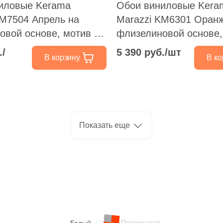
иловые Kerama
Обои виниловые Kera
KM7504 Апрель на
Marazzi KM6301 Оран
овой основе, мотив 1,
флизелиновой основе,
белый
./
5 390 руб./шт
В корзину
В ко
Показать еще
Поверхность