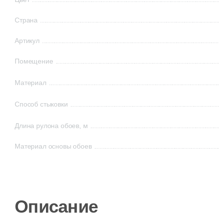
Страна
Артикул
Помещение
Материал
Способ стыковки
Длина рулона обоев, м
Материал основы обоев
Описание