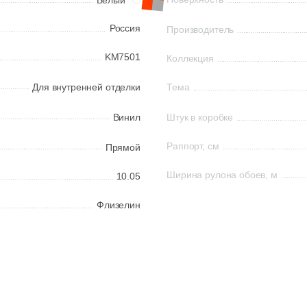
Белый
Россия
Производитель
KM7501
Коллекция
Для внутренней отделки
Тема
Винил
Штук в коробке
Раппорт, см
Прямой
Ширина рулона обоев, м
10.05
Флизелин