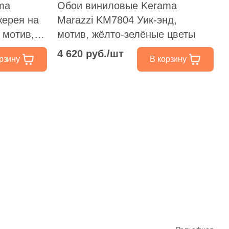
ma
Обои виниловые Kerama
жерея на
Marazzi KM7804 Уик-энд,
 мотив,
мотив, жёлто-зелёные цветы
4 620 руб./шт
рзину
В корзину