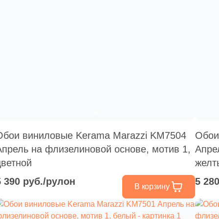
Обои виниловые Kerama Marazzi KM7504
Обои
Апрель на флизелиновой основе, мотив 1,
Апре
цветной
желт
5 390 руб./рулон
5 28
В корзину