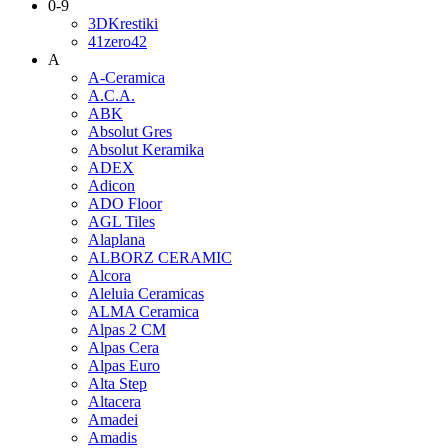
0-9
3DKrestiki
41zero42
A
A-Ceramica
A.C.A.
ABK
Absolut Gres
Absolut Keramika
ADEX
Adicon
ADO Floor
AGL Tiles
Alaplana
ALBORZ CERAMIC
Alcora
Aleluia Ceramicas
ALMA Ceramica
Alpas 2 CM
Alpas Cera
Alpas Euro
Alta Step
Altacera
Amadei
Amadis