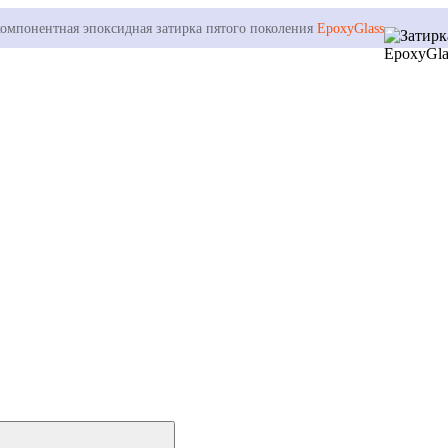
омпонентная эпоксидная затирка пятого поколения
EpoxyGlass