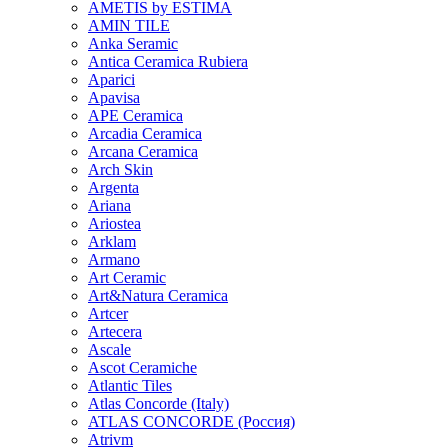
AMETIS by ESTIMA
AMIN TILE
Anka Seramic
Antica Ceramica Rubiera
Aparici
Apavisa
APE Ceramica
Arcadia Ceramica
Arcana Ceramica
Arch Skin
Argenta
Ariana
Ariostea
Arklam
Armano
Art Ceramic
Art&Natura Ceramica
Artcer
Artecera
Ascale
Ascot Ceramiche
Atlantic Tiles
Atlas Concorde (Italy)
ATLAS CONCORDE (Россия)
Atrivm