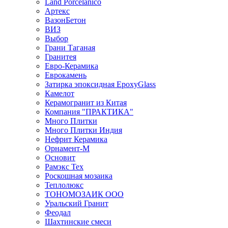
Land Porcelanico
Артекс
ВазонБетон
ВИЗ
Выбор
Грани Таганая
Гранитея
Евро-Керамика
Еврокамень
Затирка эпоксидная EpoxyGlass
Камелот
Керамогранит из Китая
Компания "ПРАКТИКА"
Много Плитки
Много Плитки Индия
Нефрит Керамика
Орнамент-М
Основит
Рамэкс Тех
Роскошная мозаика
Теплолюкс
ТОНОМОЗАИК ООО
Уральский Гранит
Феодал
Шахтинские смеси