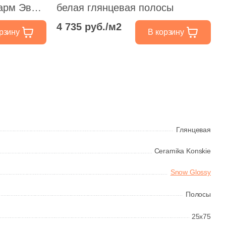
Шарм Эво
белая глянцевая полосы
 белая
4 735 руб./м2
рзину
В корзину
 полосы
Глянцевая
Ceramika Konskie
Snow Glossy
Полосы
25x75