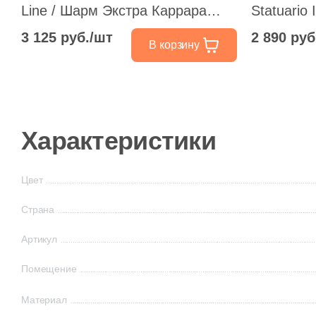
Line / Шарм Экстра Каррара
Statuario
Голден Лайн 25x75 белый
Статуари
3 125 руб./шт
2 890 руб
В корзину
глянцевый под камень полосы
глянцева
Характеристики
Цвет
Страна
Артикул
Помещение
Материал