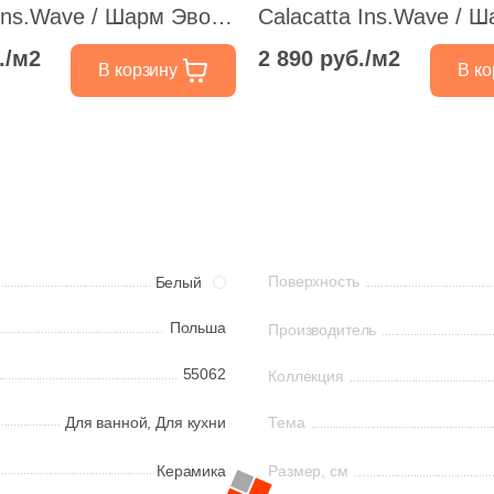
 Ins.Wave / Шарм Эво
Calacatta Ins.Wave / 
о Вэйв 25x75 белая
Калакатта Вэйв 25x75
./м2
2 890 руб./м2
В корзину
В ко
я под камень полосы
глянцевая под камень
Поверхность
Белый
Польша
Производитель
55062
Коллекция
Для ванной,
Для кухни
Тема
Керамика
Размер, см