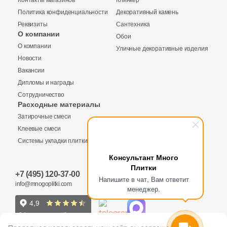
Контакты магазинов
Клинкер
1284
Kerama Marazzi (
)
Политика конфиденциальности
Декоративный камень
Реквизиты
Сантехника
2
Keramex (
)
О компании
Обои
Купить в 1 клик
О компании
Уличные декоративные изделия
5
Keramika Modus (
)
Новости
16
Keratile (
)
Вакансии
Дипломы и награды
105
Kerlife (Керлайф) (
)
Количество
Сотрудничество
Заявка на бесплатный 3D дизайн
Расходные материалы
11
Keros Ceramica (
)
Затирочные смеси
Запрос аналогов
Обратная связь
118
LASSELSBERGER CERAMICS (
)
Клеевые смеси
Системы укладки плитки
14
La Diva (
)
2
м
шт
упак
Ваше имя
Консультант Много
3
La Faenza (
)
Плитки
+7 (495) 120-37-00
Ваше имя
Ваше имя
Напишите в чат, Вам ответит
Общая стоимость
info@mnogoplitki.com
8
La Fenice (
)
менеджер.
Телефон
61
La Platera (
)
Телефон
Телефон
4
LandDecor (
)