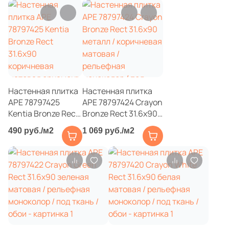
68
EM-TILE (
)
Шестиугольная
22
Ecoceramic (
)
6
Edilcuoghi Edilgres (
)
Восьмиугольная
149
Edimax Ceramiche Astor (
)
Материал
Настенная плитка
Настенная плитка
8
Ekos Klinker (
)
APE 78797425
APE 78797424 Crayon
Керамическая
79
Kentia Bronze Rect
Bronze Rect 31.6x90
El Molino (
)
31.6x90
металл / коричневая
490 руб./м2
1 069 руб./м2
139
Eletto Ceramica (
)
коричневая
матовая /
Из керамогранита
матовая орнамент
рельефная
18
Elios Ceramica (
)
/ металл
моноколор / под
Из белой глины
ткань / обои
110
Emigres (
)
1087
Equipe (
)
Из красной глины
18
Ermes Aurelia (
)