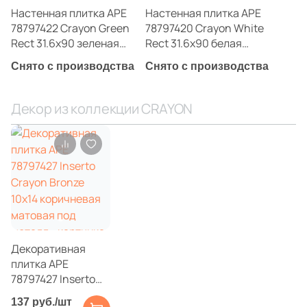
32
EspinasCeram (
)
Настенная плитка APE
Настенная плитка APE
20
Estudio Ceramico (
)
78797422 Crayon Green
78797420 Crayon White
Rect 31.6x90 зеленая
Rect 31.6x90 белая
41
Etile (
)
матовая / рельефная
матовая / рельефная
Снято с производства
Снято с производства
моноколор / под ткань /
моноколор / под ткань /
282
Eurotile Ceramica (
)
обои
обои
38
Evolution Ceramic (
)
Декор из коллекции CRAYON
22
FMAX (
)
69
Fabresa (
)
3
Fanal (
)
269
Fap Ceramiche (
)
29
Fondovalle (
)
Декоративная
8
Gala (
)
плитка APE
78797427 Inserto
3
Gambini (
)
Crayon Bronze
137 руб./шт