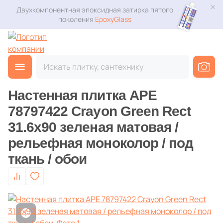
Двухкомпонентная эпоксидная затирка пятого
Плитка
Для помещения
поколения
EpoxyGlass
Для ванной
Керамогранит
Фильтры
Каталог
Для кухни
Главная
Каталог
Товары
Настенная плитка
от
Мозаика
3D дизайн
Для кафе
Настенная плитка APE
Ступени
Производитель
Доставка
78797422 Crayon Green Rect
Для офиса
52
41zero42 (
)
31.6x90 зеленая матовая /
Клинкер
Оплата и возврат
6
A.C.A. (
)
рельефная моноколор / под
Для улицы
Декоративный камень
ткань / обои
8
ABK (
)
Контакты магазинов
64
ADEX (
)
Назначение плитки
Напольные покрытия
О компании
12
AGL Tiles (
)
Настенная
Новости
Сантехника
25
ALBORZ CERAMIC (
)