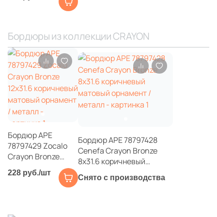
10x14 коричневая
18
Gardenia Orchidea (
)
матовая под
металл
37
Geotiles (
)
Бордюры из коллекции CRAYON
4
Glazurker (
)
240
Global Tile (
)
7
Goetan Ceramica (
)
7
Golden State (
)
2
Goldencer (
)
225
Gracia Ceramica (
)
Бордюр APE
Бордюр APE 78797428
78797429 Zocalo
Cenefa Crayon Bronze
48
Gravita (
)
Crayon Bronze
8x31.6 коричневый
12x31.6 коричневый
6
Gres De Aragon (
)
матовый орнамент /
228 руб./шт
матовый орнамент
Снято с производства
металл
/ металл
46
Grespania (
)
2
Guandong BODE Fine Building Material Co.,LTD (
)