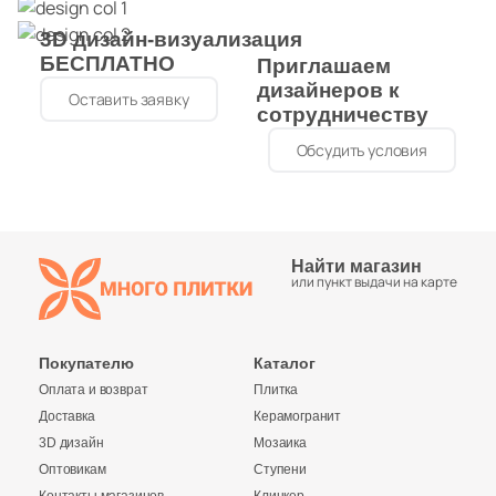
2
Halcon (
)
3D дизайн-визуализация
40
Harmony (
)
БЕСПЛАТНО
Приглашаем
дизайнеров к
Оставить заявку
16
Heralgi (
)
сотрудничеству
6
ITT Ceramica (
)
Обсудить условия
127
Ibero (
)
3
Idalgo (Керамика Будущего) (
)
Найти магазин
44
Imola Ceramica (
)
или пункт выдачи на карте
2
Inter Gres (
)
89
Italgraniti (
)
Покупателю
Каталог
Оплата и возврат
Плитка
150
Italon (Италон) (
)
Доставка
Керамогранит
6
Keope (
)
3D дизайн
Мозаика
Оптовикам
Ступени
133
Keraben (
)