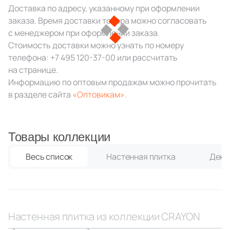
Доставка по адресу, указанному при оформлении
48
Dado Ceramica (
)
заказа. Время доставки товара можно согласовать
Китай
41
Dako (
)
с менеджером при оформлении заказа.
Стоимость доставки можно узнать по номеру
45
Dar Ceramics (
)
Индия
телефона:
+7 495 120-37-00
или рассчитать
на странице.
16
Decocer (
)
Информацию по оптовым продажам можно прочитать
Испания
92
Delacora (
)
в разделе сайта
«Оптовикам».
7
Diva (
)
Италия
21
Dogma (
)
Товары коллекции
15
Domino (
)
Форма
Весь список
Настенная плитка
Деко
61
DualGres (
)
Квадратная
14
Dune (
)
Прямоугольная
26
Durstone (
)
Настенная плитка из коллекции CRAYON
130
EL BARCO (
)
Формы шеврон