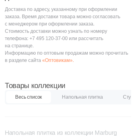
15
Halcon (
)
Доставка по адресу, указанному при оформлении
1
ITT Ceramica (
)
заказа. Время доставки товара можно согласовать
с менеджером при оформлении заказа.
38
Ibero (
)
Стоимость доставки можно узнать по номеру
3
Idalgo (Керамика Будущего) (
)
телефона:
+7 495 120-37-00
или рассчитать
на странице.
30
Imola Ceramica (
)
Информацию по оптовым продажам можно прочитать
в разделе сайта
«Оптовикам».
23
Infinity Ceramica (
)
74
Inter Gres (
)
5
Interbau (
)
Товары коллекции
17
Italgraniti (
)
Весь список
Напольная плитка
Ступе
55
Italica Tiles (
)
331
Italon (Италон) (
)
12
Keope (
)
Напольная плитка из коллекции Marburg