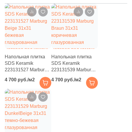
70
Keraben (
)
804
Kerama Marazzi (
)
4
Keramika Modus (
)
4
Keramikos (
)
19
Keramo Rosso (
)
Напольная плитка
Напольная плитка
14
Keratile (
)
SDS Keramik
SDS Keramik
223131527 Marburg
223131539 Marburg
42
Kerlife (Керлайф) (
)
Beige 31х31
Braun 31х31
4 700 руб./м2
4 700 руб./м2
бежевая
коричневая
6
Keros Ceramica (
)
глазурованная
глазурованная
4
Kerranova (
)
матовая под камень
матовая под камень
145
LASSELSBERGER CERAMICS (
)
17
LEXA Klinker (SDS Keramik) (
)
8
La Fenice (
)