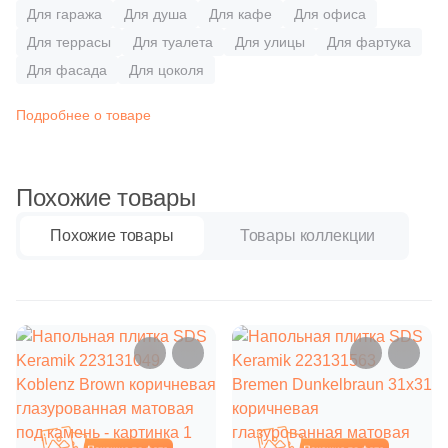
Бетон
2
Ceranosa (
)
Для гаража
Для душа
Для кафе
Для офиса
Для террасы
Для туалета
Для улицы
Для фартука
43
Cercom (
)
Для фасада
Для цоколя
Размер, см
47
Cerdomus (
)
20x20
Подробнее о товаре
1
Cerpa (
)
34
Cerrad (
)
20x40
Похожие товары
6
Cicogres (
)
40x80
38
Cifre (
)
Похожие товары
Товары коллекции
3
Cisa Ceramiche (
)
30x60
13
Click Ceramica (
)
60x60
11
Codicer (
)
59
Coliseum (
)
60x120
9
Colortile (
)
Похожие
Похожие