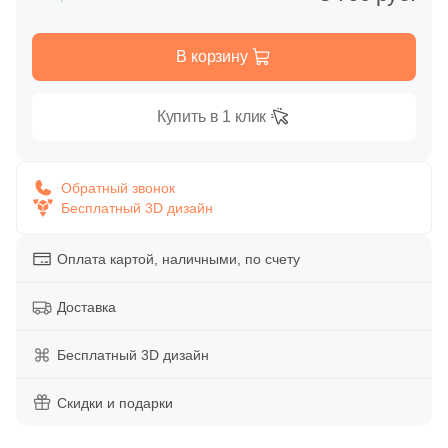
Глазурованная глянцевая
30
Artcer (
)
В корзину
Глазурованная матовая
2
Ascot Ceramiche (
)
1
Atlantic Tiles (
)
Купить в 1 клик
Лаппатированная
307
Atlas Concorde (Italy) (
)
Полированная
1
Azahar (
)
Обратный звонок
Бесплатный 3D дизайн
122
Azori (
)
Цвет
59
Azteca (
)
Оплата картой, наличными, по счету
Белая
72
Azulejos Benadresa (
)
Доставка
16
Azulev (
)
Бежевая
Бесплатный 3D дизайн
10
Azuliber (
)
Серая
Скидки и подарки
9
BELMAR (
)
208
Baldocer (
)