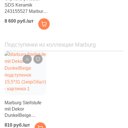
271
Peronda (
)
SDS Keramik
243155527 Marburg
2
Petracers (
)
Beige 32х32
8 600 руб./шт
бежевая
2
Piemme Valentino (
)
глазурованная
3
Plaza (
)
матовая под камень
Подступенки из коллекции Marburg
1
Porcelanicos HDC (
)
13
Porcelanite Dos (
)
96
Porcelanosa (
)
4
Porsixty (
)
127
Primavera (
)
28
Prissmacer (
)
Marburg Stellstufe
mit Dekor
11
QUA Granite (
)
DunkelBeige
подступенок
87
Ragno (
)
810 руб./шт
15,5*31 (1кор/16шт)