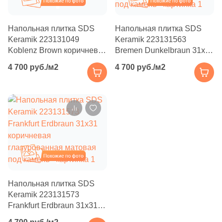
Производитель
18
Concor (
)
5
Cristacer (
)
Kerama Marazzi
Напольная плитка SDS
Напольная плитка SDS
Keramik 223131049
Keramik 223131563
41
DEL CONCA (
)
Koblenz Brown коричневая
Bremen Dunkelbraun 31х31
Laparet
глазурованная матовая
коричневая
49
DNA Tiles (
)
4 700 руб./м2
4 700 руб./м2
под камень
глазурованная матовая
17
DVOMO (
)
Altacera
под камень
48
Dado Ceramica (
)
Alma Ceramica
41
Dako (
)
1
Decocer (
)
Delacora
Похожие
8
Delacora (
)
New Trend
13
Dogma (
)
Напольная плитка SDS
Keramik 223131573
6
Domino (
)
Страна
Frankfurt Erdbraun 31х31
91
DualGres (
)
коричневая
Россия