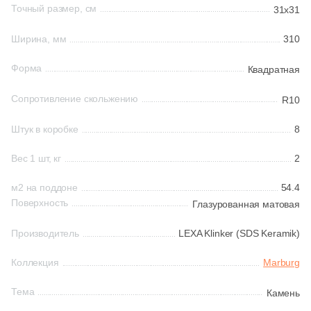
Точный размер, см
31x31
2
Etile (
)
Шестиугольная
Ширина, мм
310
18
Etili Seramik (
)
Форма
Квадратная
153
Eurotile Ceramica (
)
Восьмиугольная
Сопротивление скольжению
28
R10
Evolution Ceramic (
)
Материал
38
Exagres (
)
Штук в коробке
8
Керамическая
22
FMAX (
)
Вес 1 шт, кг
2
2
Fabresa (
)
Из керамогранита
м2 на поддоне
54.4
Поверхность
Глазурованная матовая
5
Fakhar (
)
Из белой глины
45
Fap Ceramiche (
)
Производитель
LEXA Klinker (SDS Keramik)
29
Fondovalle (
)
Коллекция
Marburg
Из красной глины
44
GIGA-Line (
)
Тема
Камень