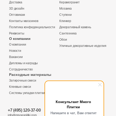
Доставка
Керамогранит
26
Sadon (
)
3D дизайн
Мозаика
Оптовикам
Ступени
12
Saloni (
)
Контакты магазинов
Клинкер
3
Sanchis (
)
Политика конфиденциальности
Декоративный камень
Реквизиты
Сантехника
64
Sant Agostino (
)
О компании
Обои
Купить в 1 клик
О компании
3
Уличные декоративные изделия
Serenissima Cir (
)
Новости
1
Sina Tile (
)
Вакансии
Дипломы и награды
22
Sintesi (
)
Количество
Сотрудничество
Заявка на бесплатный 3D дизайн
Расходные материалы
2
Stone4Home (
)
Затирочные смеси
Обратная связь
12
Stynul (
)
Клеевые смеси
Системы укладки плитки
1
TERRAGRES (
)
2
м
шт
упак
Ваше имя
Консультант Много
16
TGT Ceramics (
)
Плитки
+7 (495) 120-37-00
Ваше имя
Напишите в чат, Вам ответит
9
Tagina (
)
info@mnogoplitki.com