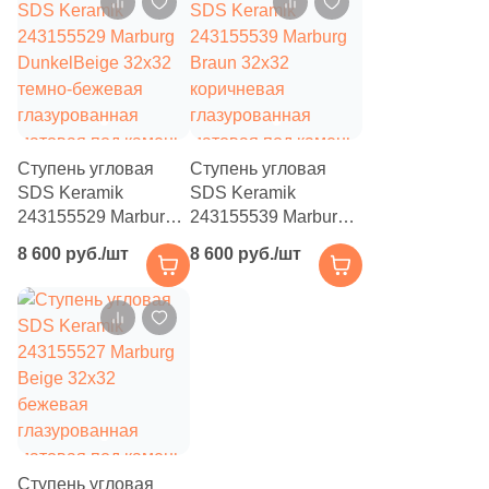
104
NT Ceramic (
)
16
Navarti (
)
2
New Tiles (
)
36
New Trend (
)
Ступень угловая
16
Ступень угловая
Nice Ker (
)
SDS Keramik
SDS Keramik
1
Novin Ceram (
)
243155529 Marburg
243155539 Marburg
DunkelBeige 32х32
Braun 32х32
10
Ocean Ceramic (
)
8 600 руб./шт
8 600 руб./шт
темно-бежевая
коричневая
глазурованная
глазурованная
5
Onice (
)
матовая под камень
матовая под камень
6
Orinda (
)
1
Oset (
)
170
Pamesa Ceramica (
)
11
Paradyz (
)
Ступень угловая