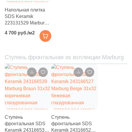
22
La Platera (
)
Напольная плитка
SDS Keramik
1
Laminam (
)
223131529 Marburg
DunkelBeige 31х31
4
LandDecor (
)
4 700 руб./м2
темно-бежевая
475
Laparet (
)
глазурованная
матовая под камень
18
Leonardo (
)
Ступень фронтальная из коллекции Marburg
4
Lotus (
)
33
Love Ceramic Tiles (
)
8
MEI (
)
48
Maimoon Ceramica (
)
38
Mainzu (
)
Ступень
Ступень
3
Mallol (
)
фронтальная SDS
фронтальная SDS
Keramik 243166539
Keramik 243166527
5
Mapisa (
)