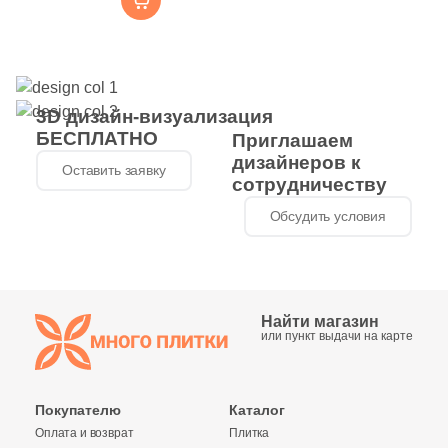
11
Realistik (
)
10
Realonda (
)
19
Rex Ceramiche (
)
3D дизайн-визуализация
28
Ribesalbes Ceramica (
)
БЕСПЛАТНО
Приглашаем
дизайнеров к
Оставить заявку
9
Rino Seramik (
)
сотрудничеству
11
Roca (
)
Обсудить условия
23
Rocersa (
)
27
Rondine (
)
Найти магазин
3
Rovese Rus (
)
или пункт выдачи на карте
1
Royal Tile (
)
5
SERANIT (
)
Покупателю
Каталог
Оплата и возврат
Плитка
7
STN Ceramica (
)