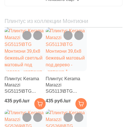
Размер, см
8
34x35,5 (
)
Плинтус из коллекции Монтиони
8
15x15 (
)
1
20x30 (
)
15
20x20 (
)
4
20x60 (
)
10
25x25 (
)
Плинтус Kerama
Плинтус Kerama
2549
30x30 (
)
Marazzi
Marazzi
SG5115\BTG
SG5113\BTG
27
30x60 (
)
Монтиони 39,6x8
Монтиони 39,6x8
435 руб./шт
435 руб./шт
7
40x40 (
)
бежевый светлый
бежевый матовый
матовый под
под дерево
7
45x45 (
)
дерево
2
50x50 (
)