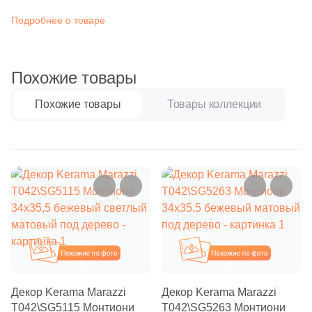
Бетон
473
Ezarri (
)
Подробнее о товаре
21
FK Marble (
)
Размер, см
116
Fap Ceramiche (
)
Похожие товары
20x20
3
Global Tile (
)
Похожие товары
Товары коллекции
9
Golden Effect (
)
20x40
6
Grespania (
)
40x80
29
HK Pearl (
)
2
Halcon (
)
30x60
1
Harmony (
)
60x60
23
Ibero (
)
Похожие
Похожие
325
Imagine Lab (
)
60x120
Декор Kerama Marazzi
Декор Kerama Marazzi
161
Imola Ceramica (
)
T042\SG5115 Монтиони
T042\SG5263 Монтиони