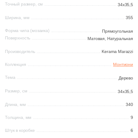
Точный размер, см
34x35,5
145
Laparet (
)
Китай
Ширина, мм
355
38
Leonardo (
)
208
Living Ceramics (
)
Форма чипа (мозаика)
Прямоугольная
Индия
Поверхность
Матовая,
Натуральная
7
L’Antic Colonial (
)
Испания
Производитель
Kerama Marazzi
2
MEI (
)
Коллекция
Монтиони
240
Marble Mosaic (
)
Италия
10
Marmocer (
)
Тема
Дерево
Форма
8
Meissen Keramik (
)
Размер, см
34x35,5
512
Mir Mosaic (
)
Квадратная
Длина, мм
340
554
NSmosaic (
)
Толщина, мм
9
Прямоугольная
2
Navarti (
)
Штук в коробке
6
8
Neodom (
)
Формы шеврон