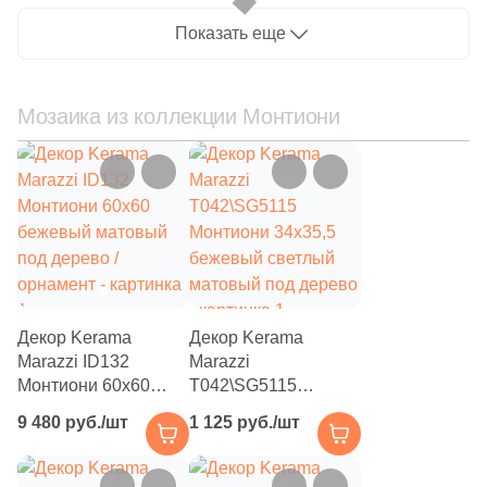
1
Показать еще
Волнистая (
)
60
Геометрия (
)
Мозаика из коллекции Монтиони
1
Гранит (
)
2580
Камень (
)
11
Кирпич (
)
5
Классика (
)
21
Кожа (
)
9
Котто (
)
Декор Kerama
Декор Kerama
Marazzi ID132
Marazzi
5
Кракелюр (
)
Монтиони 60x60
T042\SG5115
67
Лофт (
)
бежевый матовый
Монтиони 34x35,5
9 480 руб./шт
1 125 руб./шт
под дерево /
бежевый светлый
6
Майолика (
)
орнамент
матовый под дерево