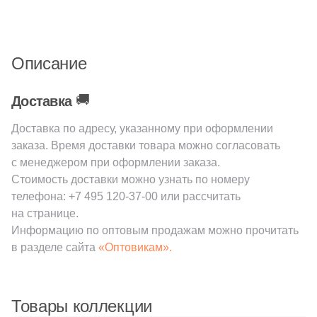
1
New Tiles (
)
Шестиугольная
34
Onix (
)
Описание
135
Orro mosaic (
)
Восьмиугольная
🚚
Доставка
20
Pamesa Ceramica (
)
Материал
Доставка по адресу, указанному при оформлении
40
Paradyz (
)
заказа. Время доставки товара можно согласовать
Керамическая
4
Peronda (
)
с менеджером при оформлении заказа.
Стоимость доставки можно узнать по номеру
3
Piemme Valentino (
)
Из керамогранита
телефона:
+7 495 120-37-00
или рассчитать
270
Pixel mosaic (
)
на странице.
Информацию по оптовым продажам можно прочитать
Из белой глины
18
Porcelain Mosaic (
)
в разделе сайта
«Оптовикам».
2
Porcelanosa (
)
Из красной глины
40
Prado group (
)
Товары коллекции