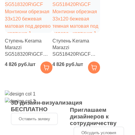
1
22.7x29.9 (
)
4
22x37 (
)
2
22.2x26.8 (
)
Ступень Kerama
Ступень Kerama
5
22.3x29.8 (
)
Marazzi
Marazzi
7
22.5x32.5 (
)
SG518320R\GCF
SG518420R\GCF
Монтиони обрезная
Монтиони обрезная
4 826 руб./шт
4 826 руб./шт
6
22.8x27.1 (
)
33x120 бежевая
33x120 бежевая
матовая под дерево
темная матовая под
12
22.8x27.8 (
)
дерево
4
22.5x22.5 (
)
1
23.7x35.8 (
)
3D дизайн-визуализация
БЕСПЛАТНО
Приглашаем
1
23.5x56 (
)
дизайнеров к
Оставить заявку
1
23.6x56 (
)
сотрудничеству
Обсудить условия
4
23.3x40.3 (
)