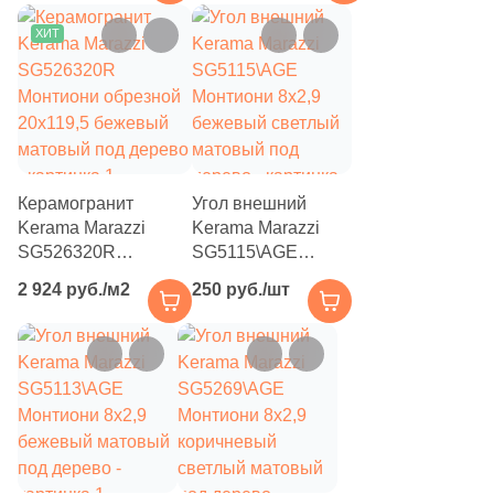
коричневый светлый
коричневый
4
Tau Ceramica (
)
матовый под дерево
матовый под дерево
ХИТ
35
Togama (
)
4
Undefasa (
)
354
VIDREPUR (
)
14
VIVERE (
)
Керамогранит
Угол внешний
3
Vallelunga (
)
Kerama Marazzi
Kerama Marazzi
SG526320R
SG5115\AGE
9
Varmora (
)
Монтиони обрезной
Монтиони 8x2,9
2 924 руб./м2
250 руб./шт
20x119,5 бежевый
бежевый светлый
41
Velsaa (
)
матовый под дерево
матовый под
3
Villeroy&Boch (
)
дерево
82
Vitra (
)
5
Zodiac Ceramica (
)
3
Керамогранит из Китая (
)