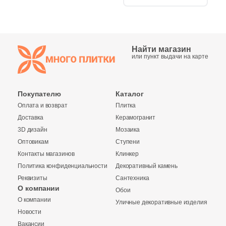
5
23x23 (
)
3
24.6х28 (
)
Найти магазин
4
24x41.6 (
)
или пункт выдачи на карте
5
24.8x29.8 (
)
1
24x60 (
)
Покупателю
Каталог
Оплата и возврат
Плитка
1
24.5x25.5 (
)
Доставка
Керамогранит
3D дизайн
Мозаика
1
24.5x24.5 (
)
Оптовикам
Ступени
1
24.5x28.5 (
)
Контакты магазинов
Клинкер
Политика конфиденциальности
Декоративный камень
2
24x30 (
)
Реквизиты
Сантехника
О компании
1
24.5x28 (
)
Обои
О компании
Уличные декоративные изделия
7
25.6х29.5 (
)
Купить в 1 клик
Новости
Вакансии