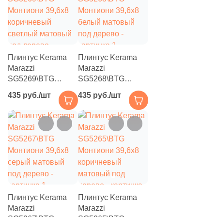
1
60x120 (
)
14
60x60 (
)
1
80x80 (
)
Плинтус Kerama
Плинтус Kerama
Marazzi
Marazzi
7
120x120 (
)
SG5269\BTG
SG5268\BTG
2
2.5x2.5 (
)
Монтиони 39,6x8
Монтиони 39,6x8
435 руб./шт
435 руб./шт
коричневый
белый матовый
32
3х5 (
)
светлый матовый
под дерево
под дерево
2
5х25 (
)
3
6x5,2 (
)
5
7.2x7.2 (
)
1
7.4x14.8 (
)
Плинтус Kerama
Плинтус Kerama
12
7.5x7.5 (
)
Marazzi
Marazzi