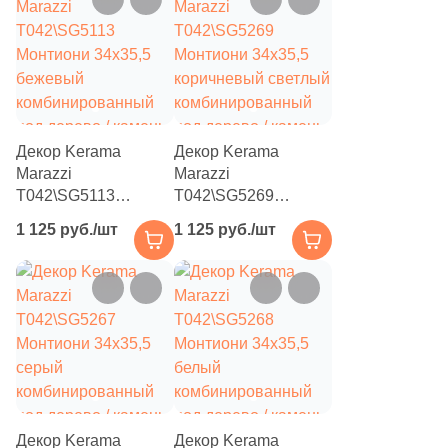
112
Металл (
)
1975
Мозаика (
)
1134
Моноколор (
)
6
Морские мотивы (
)
Декор Kerama
Декор Kerama
625
Мрамор (
)
Marazzi
Marazzi
1
Надписи (
)
T042\SG5113
T042\SG5269
Монтиони 34x35,5
Монтиони 34x35,5
6
Обои (
)
1 125 руб./шт
1 125 руб./шт
бежевый
коричневый светлый
комбинированный
комбинированный
41
Оникс (
)
под дерево / камень
под дерево / камень
166
Орнамент (
)
312
Оттенки цвета (
)
18
Паркет (
)
179
Перламутр (
)
Декор Kerama
Декор Kerama