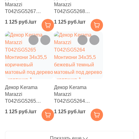
66
Полосы (
)
Marazzi
Marazzi
T042\SG5267
T042\SG5268
6
Пэчворк (
)
Монтиони 34x35,5
Монтиони 34x35,5
1 125 руб./шт
1 125 руб./шт
серый
белый
4
Растительность (
)
комбинированный
комбинированный
6
Сланец (
)
под дерево / камень
под дерево / камень
8
Стекло (
)
23
Терраццо (
)
9
Ткань (
)
68
Травертин (
)
Декор Kerama
Декор Kerama
Marazzi
Marazzi
50
Узоры (
)
T042\SG5265
T042\SG5264
Монтиони 34x35,5
Монтиони 34x35,5
16
Флористика (
)
1 125 руб./шт
1 125 руб./шт
коричневый
бежевый темный
104
Цемент (
)
матовый под дерево
матовый под дерево
7
Штукатурка (
)
Показать еще