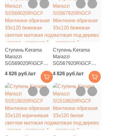
2
15x45 (
)
2
17.7x53.3 (
)
4
17.5x46.3 (
)
1
17.5x32.7 (
)
2
18x31.4 (
)
Ступень Kerama
Ступень Kerama
Marazzi
Marazzi
3
18.5x18.5 (
)
SG569020R\GCF
SG567920R\GCF
Монтиони обрезная
Монтиони обрезная
1
18.49x18.49 (
)
4 826 руб./шт
4 826 руб./шт
33x120 бежевая
33x120 бежевая
светлая матовая под
6
матовая под дерево
19.5x30 (
)
дерево
22
19x120 (
)
5
19.2x46.3 (
)
4
19x160 (
)
4
20.5x23.8 (
)