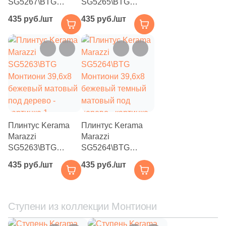
4
7.2x29.3 (
)
SG5267\BTG
SG5265\BTG
Монтиони 39,6x8
Монтиони 39,6x8
435 руб./шт
435 руб./шт
5
9.8x9.8 (
)
серый матовый
коричневый
под дерево
матовый под
4
10.1x11.6 (
)
дерево
4
10x10 (
)
1
10x30 (
)
18
10x20 (
)
10
12x27 (
)
Плинтус Kerama
Плинтус Kerama
3
12.4x39.3 (
)
Marazzi
Marazzi
SG5263\BTG
SG5264\BTG
1
13x26 (
)
Монтиони 39,6x8
Монтиони 39,6x8
435 руб./шт
435 руб./шт
бежевый матовый
бежевый темный
8
15x60 (
)
под дерево
матовый под
2
дерево
15x30.5 (
)
Ступени из коллекции Монтиони
7
15x7.5 (
)