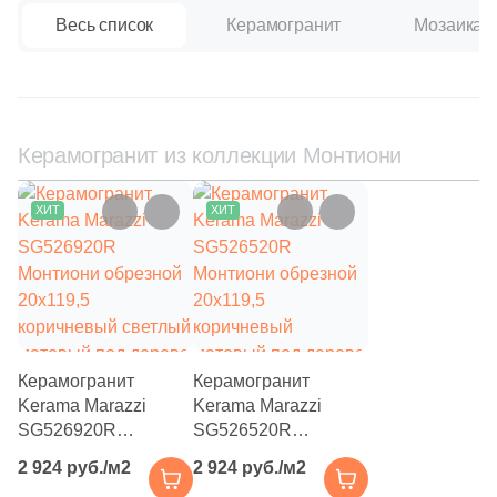
59
Q-Stones (
)
Весь список
Керамогранит
Мозаика
925
ROSE MOSAIC (
)
38
Rex Ceramiche (
)
1
Roca (
)
Керамогранит из коллекции Монтиони
1
Rondine (
)
137
STAR MOSAIC (
)
ХИТ
ХИТ
30
Safran (
)
1
Saloni (
)
1
Settecento (
)
19
Stone4Home (
)
Керамогранит
Керамогранит
Kerama Marazzi
Kerama Marazzi
1
Stynul (
)
SG526920R
SG526520R
Монтиони обрезной
Монтиони обрезной
2
TGT Ceramics (
)
2 924 руб./м2
2 924 руб./м2
20x119,5
20x119,5