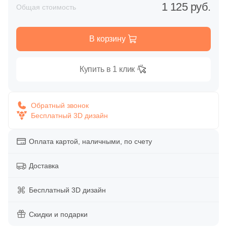
Глазурованная глянцевая
1 125 руб.
Общая стоимость
158
Caramelle Mosaic (
)
Глазурованная матовая
1
Casalgrande Padana (
)
В корзину
6
Ce.Si. (
)
Лаппатированная
Купить в 1 клик
1
Ceracasa (
)
Полированная
9
Ceramiche Brennero (
)
Обратный звонок
2
Ceramika Konskie (
)
Бесплатный 3D дизайн
Цвет
15
Cerdomus (
)
Оплата картой, наличными, по счету
Белая
1
Codicer (
)
Доставка
92
Coliseum (
)
Бежевая
1
Crystal Mosaic (
)
Бесплатный 3D дизайн
Серая
128
DAO (
)
Скидки и подарки
1
DEL CONCA (
)