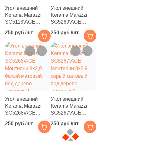
6
Нефрит Керамика (
)
Угол внешний
Угол внешний
Kerama Marazzi
Kerama Marazzi
71
Роскошная мозаика (
)
SG5113\AGE
SG5269\AGE
Монтиони 8x2,9
Монтиони 8x2,9
31
ТОНОМОЗАИК ООО (
)
250 руб./шт
250 руб./шт
бежевый матовый
коричневый
Тема
под дерево
светлый матовый
под дерево
127
Дерево (
)
17
3D мозаика (
)
28
3D узор (
)
6
Абстракция (
)
Угол внешний
Угол внешний
369
Авантюрин (
)
Kerama Marazzi
Kerama Marazzi
SG5268\AGE
SG5267\AGE
4
Агат (
)
Монтиони 8x2,9
Монтиони 8x2,9
250 руб./шт
250 руб./шт
белый матовый
1
серый матовый
Акварель (
)
под дерево
под дерево
341
Бетон (
)