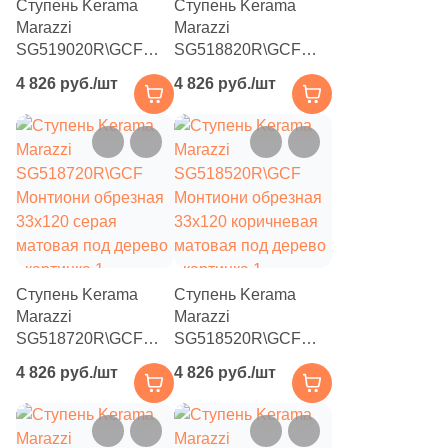
Ступень Kerama
Ступень Kerama
6
20x34.6 (
)
Marazzi
Marazzi
SG519020R\GCF
SG518820R\GCF
5
20.5x41.3 (
)
Монтиони обрезная
Монтиони обрезная
4 826 руб./шт
4 826 руб./шт
2
20.5х22.7 (
)
33x120 коричневая
33x120 белая
светлая матовая под
матовая под дерево
1
20.2x32.9 (
)
дерево
2
20.4x23.8 (
)
1
20x120 (
)
3
20.6x23.7 (
)
5
20x50 (
)
Ступень Kerama
Ступень Kerama
Marazzi
Marazzi
4
21x28.5 (
)
SG518720R\GCF
SG518520R\GCF
1
21.4x31 (
)
Монтиони обрезная
Монтиони обрезная
4 826 руб./шт
4 826 руб./шт
33x120 серая
33x120 коричневая
1
21.9x25.5 (
)
матовая под дерево
матовая под дерево
4
22.35x25.81 (
)