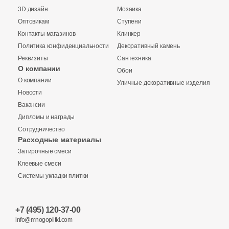
6
Майолика (
)
3D дизайн
Мозаика
112
Металл (
)
Оптовикам
Ступени
Контакты магазинов
Клинкер
1975
Мозаика (
)
Политика конфиденциальности
Декоративный камень
6
Морские мотивы (
)
Реквизиты
Сантехника
О компании
Обои
Купить в 1 клик
625
Мрамор (
)
О компании
Уличные декоративные изделия
Новости
1
Надписи (
)
Вакансии
6
Обои (
)
Дипломы и награды
Количество
Сотрудничество
Заявка на бесплатный 3D дизайн
41
Оникс (
)
Расходные материалы
Затирочные смеси
Запрос аналогов
Обратная связь
166
Орнамент (
)
Клеевые смеси
312
Оттенки цвета (
)
Системы укладки плитки
2
м
шт
упак
Ваше имя
18
Паркет (
)
+7 (495) 120-37-00
Ваше имя
Ваше имя
179
Перламутр (
)
info@mnogoplitki.com
Общая стоимость