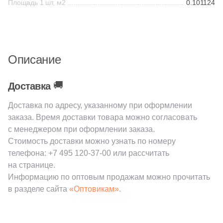
Площадь 1 шт, м2
0.101124
1
New Tiles (
)
Шестиугольная
34
Onix (
)
135
Orro mosaic (
)
Восьмиугольная
Описание
20
Pamesa Ceramica (
)
🚚
Доставка
Материал
40
Paradyz (
)
Доставка по адресу, указанному при оформлении
Керамическая
4
Peronda (
)
заказа. Время доставки товара можно согласовать
3
Piemme Valentino (
)
с менеджером при оформлении заказа.
Из керамогранита
Стоимость доставки можно узнать по номеру
270
Pixel mosaic (
)
телефона:
+7 495 120-37-00
или рассчитать
Из белой глины
на странице.
18
Porcelain Mosaic (
)
Информацию по оптовым продажам можно прочитать
2
Porcelanosa (
)
в разделе сайта
«Оптовикам».
Из красной глины
40
Prado group (
)