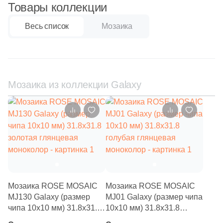
59
Q-Stones (
)
Товары коллекции
925
ROSE MOSAIC (
)
Весь список
Мозаика
38
Rex Ceramiche (
)
1
Roca (
)
1
Rondine (
)
Мозаика из коллекции Galaxy
137
STAR MOSAIC (
)
30
Safran (
)
1
Saloni (
)
1
Settecento (
)
19
Stone4Home (
)
Мозаика ROSE MOSAIC
Мозаика ROSE MOSAIC
1
Stynul (
)
MJ130 Galaxy (размер
MJ01 Galaxy (размер чипа
чипа 10x10 мм) 31.8x31.8
10x10 мм) 31.8x31.8
2
TGT Ceramics (
)
золотая глянцевая
голубая глянцевая