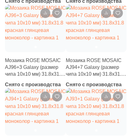
Снято с производства
Снято с производства
4
Tau Ceramica (
)
моноколор
моноколор
35
Togama (
)
4
Undefasa (
)
354
VIDREPUR (
)
14
VIVERE (
)
Мозаика ROSE MOSAIC
Мозаика ROSE MOSAIC
3
Vallelunga (
)
AJ96+3 Galaxy (размер
AJ94+7 Galaxy (размер
9
Varmora (
)
чипа 10x10 мм) 31.8x31.8
чипа 10x10 мм) 31.8x31.8
красная глянцевая
красная глянцевая
Снято с производства
Снято с производства
41
Velsaa (
)
моноколор
моноколор
3
Villeroy&Boch (
)
82
Vitra (
)
5
Zodiac Ceramica (
)
3
Керамогранит из Китая (
)