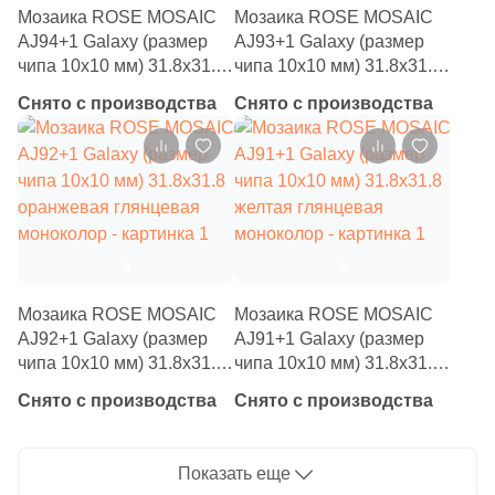
Мозаика ROSE MOSAIC
Мозаика ROSE MOSAIC
6
Нефрит Керамика (
)
AJ94+1 Galaxy (размер
AJ93+1 Galaxy (размер
71
Роскошная мозаика (
)
чипа 10x10 мм) 31.8x31.8
чипа 10x10 мм) 31.8x31.8
красная глянцевая
красная глянцевая
31
ТОНОМОЗАИК ООО (
)
Снято с производства
Снято с производства
моноколор
моноколор
Тема
1134
Моноколор (
)
17
3D мозаика (
)
28
3D узор (
)
Мозаика ROSE MOSAIC
Мозаика ROSE MOSAIC
6
Абстракция (
)
AJ92+1 Galaxy (размер
AJ91+1 Galaxy (размер
369
Авантюрин (
)
чипа 10x10 мм) 31.8x31.8
чипа 10x10 мм) 31.8x31.8
оранжевая глянцевая
желтая глянцевая
Снято с производства
Снято с производства
4
Агат (
)
моноколор
моноколор
1
Акварель (
)
Показать еще
341
Бетон (
)