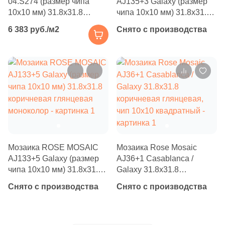
04.S274 (размер чипа
AJ135+3 Galaxy (размер
Бетон
473
Ezarri (
)
10x10 мм) 31.8x31.8
чипа 10x10 мм) 31.8x31.8
21
FK Marble (
)
коричневая глянцевая
коричневая глянцевая
6 383 руб./м2
Снято с производства
моноколор
моноколор
Размер, см
116
Fap Ceramiche (
)
20x20
3
Global Tile (
)
9
Golden Effect (
)
20x40
6
Grespania (
)
40x80
29
HK Pearl (
)
2
Halcon (
)
30x60
Мозаика ROSE MOSAIC
Мозаика Rose Mosaic
1
Harmony (
)
AJ133+5 Galaxy (размер
AJ36+1 Casablanca /
чипа 10x10 мм) 31.8x31.8
Galaxy 31.8x31.8
60x60
23
Ibero (
)
коричневая глянцевая
коричневая глянцевая,
Снято с производства
Снято с производства
моноколор
чип 10x10 квадратный
325
Imagine Lab (
)
60x120
161
Imola Ceramica (
)