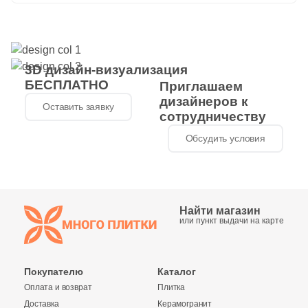
1
Волнистая (
)
60
Геометрия (
)
3D дизайн-визуализация
1
Гранит (
)
БЕСПЛАТНО
Приглашаем
127
Дерево (
)
дизайнеров к
Оставить заявку
сотрудничеству
2580
Камень (
)
Обсудить условия
11
Кирпич (
)
5
Классика (
)
21
Кожа (
)
Найти магазин
или пункт выдачи на карте
9
Котто (
)
5
Кракелюр (
)
Покупателю
Каталог
67
Лофт (
)
Оплата и возврат
Плитка
Доставка
Керамогранит