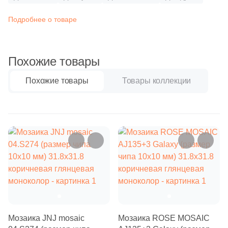
Синяя и голубая
84
Decor Mosaic (
)
Подробнее о товаре
Коричневая
1
Delacora (
)
1
Domino (
)
Похожие товары
Черная
2
DualGres (
)
Похожие товары
Товары коллекции
Тема (рисунок на плитке)
5
Dune (
)
Моноколор
107
ESTIMA (
)
2
El Molino (
)
Дерево
8
Eletto Ceramica (
)
Мрамор
1
Emil Ceramica (
)
4
Equipe (
)
Камень
20
Eurotile Ceramica (
)
Мозаика JNJ mosaic
Мозаика ROSE MOSAIC