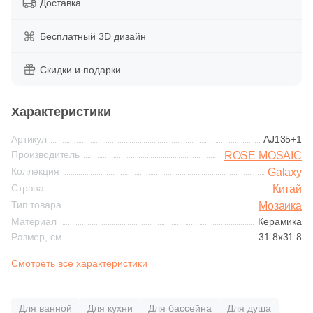
Доставка
Глазурованная глянцевая
158
Caramelle Mosaic (
)
Бесплатный 3D дизайн
Глазурованная матовая
1
Casalgrande Padana (
)
Скидки и подарки
6
Ce.Si. (
)
Лаппатированная
1
Ceracasa (
)
Характеристики
Полированная
9
Ceramiche Brennero (
)
Артикул
AJ135+1
2
Ceramika Konskie (
)
Производитель
ROSE MOSAIC
Цвет
Коллекция
Galaxy
15
Cerdomus (
)
Страна
Китай
Белая
Тип товара
1
Мозаика
Codicer (
)
Материал
Керамика
92
Coliseum (
)
Размер, см
31.8x31.8
Бежевая
1
Crystal Mosaic (
)
Смотреть все характеристики
Серая
128
DAO (
)
Для ванной
Для кухни
Для бассейна
Для душа
1
DEL CONCA (
)