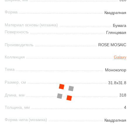
145
Laparet (
)
Форма
Квадратная
Китай
38
Leonardo (
)
Материал основы (мозаика)
Бумага
208
Living Ceramics (
)
Индия
Поверхность
Глянцевая
7
L’Antic Colonial (
)
Производитель
ROSE MOSAIC
Испания
2
MEI (
)
Коллекция
Galaxy
240
Marble Mosaic (
)
Италия
Тема
Моноколор
10
Marmocer (
)
Размер, см
31.8x31.8
Форма
8
Meissen Keramik (
)
Длина, мм
318
512
Mir Mosaic (
)
Квадратная
554
NSmosaic (
)
Толщина, мм
4
Прямоугольная
2
Navarti (
)
Форма чипа (мозаика)
Квадратная
8
Neodom (
)
Формы шеврон