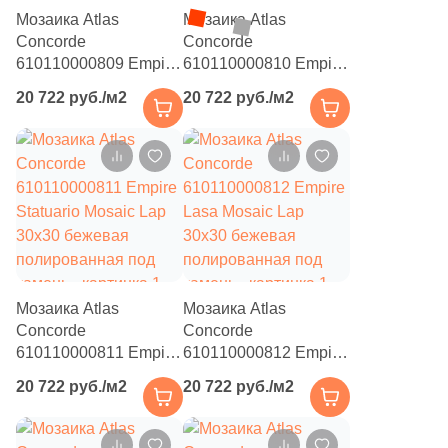
Мозаика Atlas
Мозаика Atlas
153
Infinity Ceramica (
)
Concorde
Concorde
610110000809 Empire
610110000810 Empire
101
Inter Gres (
)
Calacatta Diamond
Arabescato Mosaic Lap
20 722 руб./м2
20 722 руб./м2
24
Isla (
)
Mosaic Lap 30x30
30x30 бежевая
бежевая
полированная под
15
Itaca (
)
полированная под
камень
камень
204
Italgraniti (
)
46
Italica Tiles (
)
892
Italon (Италон) (
)
37
Jano Tiles (
)
Мозаика Atlas
Мозаика Atlas
Concorde
21
Concorde
Janye Slab (
)
610110000811 Empire
610110000812 Empire
13
KRONOS (
)
Statuario Mosaic Lap
Lasa Mosaic Lap
20 722 руб./м2
20 722 руб./м2
30x30 бежевая
30x30 бежевая
71
Keope (
)
полированная под
полированная под
камень
камень
112
Keraben (
)