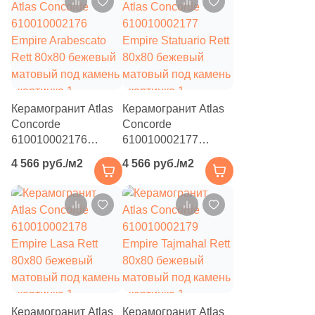
111
Creanza (
)
20
Cristacer (
)
56
Cube Ceramica (
)
59
DEL CONCA (
)
Керамогранит Atlas
Керамогранит Atlas
86
DNA Tiles (
)
Concorde
Concorde
610010002176
2
610010002177
DVOMO (
)
Empire Arabescato
Empire Statuario Rett
4 566 руб./м2
4 566 руб./м2
116
Dado Ceramica (
)
Rett 80x80 бежевый
80x80 бежевый
матовый под камень
матовый под камень
47
Dako (
)
25
DeShun Ceramics (
)
16
Decocer (
)
57
Decovita (
)
302
Delacora (
)
Керамогранит Atlas
Керамогранит Atlas