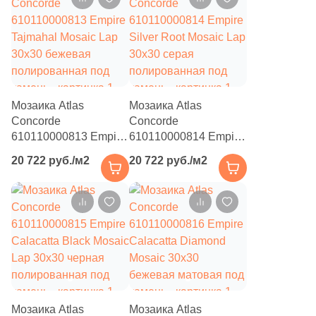
2192
Kerama Marazzi (
)
215
Keramin (
)
19
Keramo Rosso (
)
199
Keratile (
)
Мозаика Atlas
Мозаика Atlas
Concorde
Concorde
33
Kerlife (Керлайф) (
)
610110000813 Empire
610110000814 Empire
Tajmahal Mosaic Lap
Silver Root Mosaic Lap
24
Keros Ceramica (
)
20 722 руб./м2
20 722 руб./м2
30x30 бежевая
30x30 серая
полированная под
полированная под
207
Kerranova (
)
камень
камень
11
Kevis (
)
205
Kutahya (
)
221
LASSELSBERGER CERAMICS (
)
230
LCM (
)
Мозаика Atlas
Мозаика Atlas