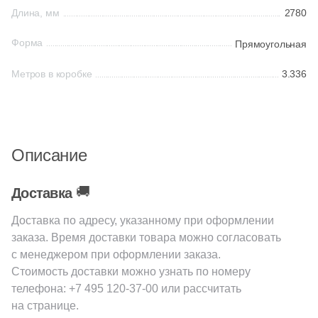
Длина, мм
2780
78
Buono Ceramica (
)
Китай
Форма
93
CIR Ceramiche (
)
Прямоугольная
139
Caesar (
)
Метров в коробке
3.336
Индия
12
Carmen (
)
Испания
39
Casa dolce casa (
)
172
Casalgrande Padana (
)
Описание
Италия
127
Casati Ceramica (
)
🚚
Доставка
Форма
10
Cayyenne (
)
Доставка по адресу, указанному при оформлении
4
Ce.Si. (
)
Квадратная
заказа. Время доставки товара можно согласовать
с менеджером при оформлении заказа.
2
Cedit (
)
Стоимость доставки можно узнать по номеру
Прямоугольная
81
Century (
)
телефона:
+7 495 120-37-00
или рассчитать
на странице.
41
Ceracasa (
)
Формы шеврон