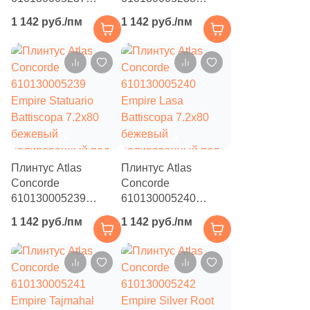
Empire Calacatta
Empire Arabescato
1 142 руб./пм
1 142 руб./пм
114
Navarti (
)
Diamond Battiscopa
Battiscopa 7.2x80
7.2x80 бежевый
бежевый
349
Neodom (
)
полированный под
полированный под
камень
камень
39
New Tiles (
)
215
New Trend (
)
36
Nice Ker (
)
26
NovaBell (
)
Плинтус Atlas
Плинтус Atlas
Concorde
84
Concorde
Novin Ceram (
)
610130005239
610130005240
3
NuovoCorso (
)
Empire Statuario
Empire Lasa
1 142 руб./пм
1 142 руб./пм
Battiscopa 7.2x80
Battiscopa 7.2x80
272
Ocean Ceramic (
)
бежевый
бежевый
полированный под
полированный под
31
One Touch ceramic (
)
камень
камень
39
Onlygres (
)