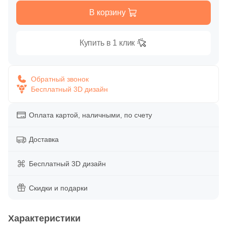
Глазурованная глянцевая
В корзину
86
Alpas Euro (
)
Глазурованная матовая
27
Altacera (
)
Купить в 1 клик
1
Amadis (
)
Лаппатированная
5
Anka Seramic (
)
Обратный звонок
Бесплатный 3D дизайн
Полированная
23
Antica Ceramica Rubiera (
)
49
Aparici (
)
Оплата картой, наличными, по счету
Цвет
45
Apavisa (
)
Доставка
Белая
195
Arcadia Ceramica (
)
Бесплатный 3D дизайн
89
Arcana Ceramica (
)
Бежевая
672
Arch Skin (
Скидки и подарки
)
Серая
98
Argenta (
)
Характеристики
34
Ariana (
)