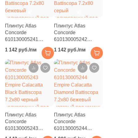
6
Orinda (
)
19
Oset (
)
905
Pamesa Ceramica (
)
Плинтус Atlas
Плинтус Atlas
Concorde
Concorde
4
Panaria (
)
610130005241
610130005242
Empire Tajmahal
Empire Silver Root
73
Paradyz (
)
1 142 руб./пм
1 142 руб./пм
Battiscopa 7.2x80
Battiscopa 7.2x80
бежевый
серый
115
Pardis Ceram Pazh (
)
полированный под
полированный под
2
Pars Tile (
)
камень
камень
22
Pastorelli (
)
288
Peronda (
)
63
Persepolis Tile (
)
Плинтус Atlas
Плинтус Atlas
10
Persian Tile (
)
Concorde
Concorde
610130005243
610130005244
4
Petracers (
)
Empire Calacatta
Empire Calacatta