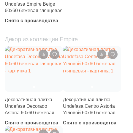
Undefasa Empire Beige
3
Eefa Ceram (
)
60x60 бежевая глянцевая
99
El Molino (
)
Снято с производства
40
Elios Ceramica (
)
Декор из коллекции Empire
24
Emigres (
)
27
Emil Ceramica (
)
34
Emotion Ceramics (
)
145
Energie Ker (
)
273
Ennface (
)
485
Equipe (
)
Декоративная плитка
Декоративная плитка
Undefasa Decorado
Undefasa Centro Astoria
18
Ermes Aurelia (
)
Astoria 60x60 бежевая
Угловой 60x60 бежевая
глянцевая
глянцевая
4
EspinasCeram (
)
Снято с производства
Снято с производства
24
Eternal (
)