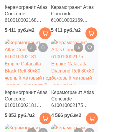
38
Cerrad (
)
Керамогранит Atlas
Керамогранит Atlas
6
Cicogres (
)
Concorde
Concorde
610010002168
610010002169
103
Cifre (
)
Empire Calacatta
Empire Arabescato
5 411 руб./м2
5 411 руб./м2
Diamond Rett 80x160
Rett 80x160
34
Cl Ker (
)
бежевый матовый
бежевый матовый
3
Click Ceramica (
)
под камень
под камень
23
Codicer (
)
5
Coem Ceramiche (
)
216
Coliseum (
)
83
Colorker (
)
Керамогранит Atlas
Керамогранит Atlas
Concorde
Concorde
87
Colortile (
)
610010002181
610010002175
Empire Calacatta
Empire Calacatta
18
Concor (
)
5 052 руб./м2
4 566 руб./м2
Black Rett 80x80
Diamond Rett 80x80
2
Cotto Petrus (
)
черный матовый под
бежевый матовый
камень
под камень