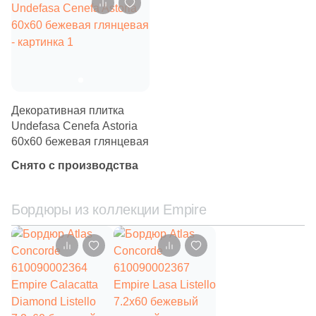
69
Etile (
)
66
Etili Seramik (
)
420
Eurotile Ceramica (
)
51
Evolution Ceramic (
)
Декоративная плитка
Undefasa Cenefa Astoria
83
Exagres (
)
60x60 бежевая глянцевая
42
Exterior Ceramica (
)
Снято с производства
46
FMAX (
)
Бордюры из коллекции Empire
57
Fakhar (
)
119
Fanal (
)
208
Fap Ceramiche (
)
43
Favania (
)