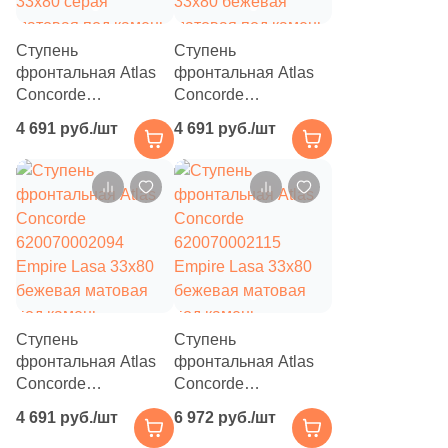
9
Rino Seramik (
)
Ступень
Ступень
10
Roberto Cavalli (
)
фронтальная Atlas
фронтальная Atlas
Concorde
Concorde
40
Roca (
)
620070002096
620070002095
4 691 руб./шт
4 691 руб./шт
Empire Silver Root
Empire Tajmahal
39
Rocersa (
)
33x80 серая
33x80 бежевая
матовая под камень
7
матовая под камень
Roka Ceram (
)
27
Romario Ceramics (
)
148
Rondine (
)
1
Royal Tile (
)
72
Royce (
)
Ступень
Ступень
фронтальная Atlas
фронтальная Atlas
9
SERAMIKSAN (
)
Concorde
Concorde
620070002094
620070002115
8
SERANIT (
)
4 691 руб./шт
6 972 руб./шт
Empire Lasa 33x80
Empire Lasa 33x80