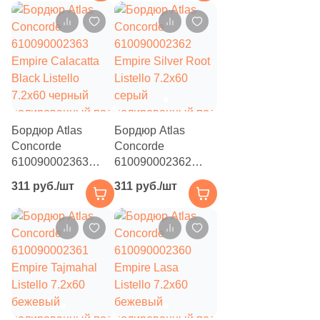
бежевый матовый
бежевый матовый
142
Geotiles (
)
под камень
под камень
583
Global Tile (
)
10
Globus Ceramica (
)
9
Goetan Ceramica (
)
7
Golden State (
)
Бордюр Atlas
Бордюр Atlas
103
Goldis Tile (
)
Concorde
Concorde
610090002363
610090002362
100
Gracia Ceramica (
)
Empire Calacatta
Empire Silver Root
311 руб./шт
311 руб./шт
Black Listello
Listello 7.2x60
29
Granoland (
)
7.2x60 черный
серый
полированный под
75
полированный под
Grasaro (
)
камень
камень
136
Gravita (
)
19
Gres De Aragon (
)
110
Gresant (
)