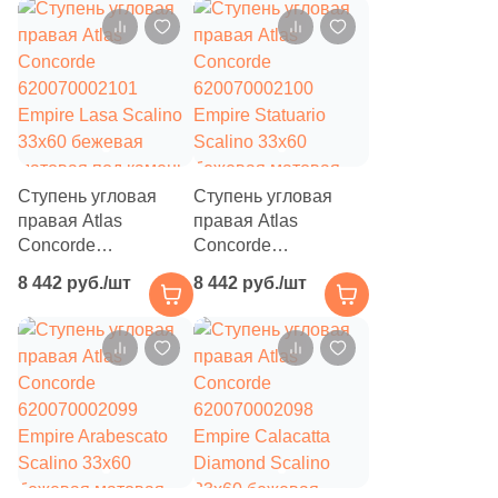
221
Simpolo (
)
матовая под камень
бежевая матовая
под камень
49
Sina Tile (
)
5
Sinfonia Ceramicas (
)
31
Smile Tile (
)
40
Sol (
)
Ступень угловая
Ступень угловая
правая Atlas
256
правая Atlas
Staro (
)
Concorde
Concorde
57
Staro Slim (
)
620070002101
620070002100
8 442 руб./шт
8 442 руб./шт
Empire Lasa Scalino
Empire Statuario
30
Starowood (
)
33x60 бежевая
Scalino 33x60
матовая под камень
бежевая матовая
26
Stiles Ceramic (
)
под камень
6
Stynul (
)
96
Supergres (
)
1
TERRAGRES (
)