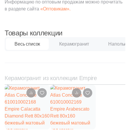
Информацию по оптовым продажам можно прочитать
в разделе сайта
161
«Оптовикам».
Ceradim (
)
Шестиугольная
10
Ceramica Colli (
)
615
Ceramica Fioranese (
)
Восьмиугольная
Товары коллекции
59
Ceramiche Brennero (
)
Весь список
Керамогранит
Напольна
Материал
24
Ceramiche Grazia (
)
Керамическая
25
Ceramika Konskie (
)
53
Cercom (
)
Керамогранит из коллекции Empire
Из керамогранита
142
Cerdomus (
)
Из белой глины
22
Cerim (
)
23
Cero Cuarenta (
)
Из красной глины
22
Cerpa (
)