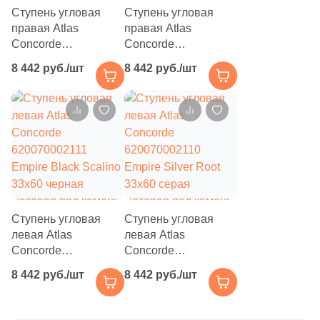
16
TGT Ceramics (
)
Ступень угловая
Ступень угловая
правая Atlas
правая Atlas
5
TacKeram (
)
Concorde
Concorde
620070002099
620070002098
593
Tagina (
)
8 442 руб./шт
8 442 руб./шт
Empire Arabescato
Empire Calacatta
Scalino 33x60
Diamond Scalino
252
Tau Ceramica (
)
бежевая матовая
33x60 бежевая
10
Terracotta (
)
под камень
матовая под камень
7
Terzadimensione (
)
31
Topcer (
)
25
Undefasa (
)
Ступень угловая
Ступень угловая
6
Unitile (Шахтинская Плитка) (
)
левая Atlas
левая Atlas
Concorde
Concorde
40
Usak Seramik (
)
620070002111
620070002110
8 442 руб./шт
8 442 руб./шт
Empire Black Scalino
Empire Silver Root
5
Valentia ceramica (
)
33x60 черная
33x60 серая
34
Vallelunga (
)
матовая под камень
матовая под камень