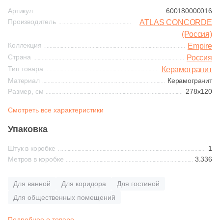
Синяя и голубая
Артикул
600180000016
365
Ariostea (
)
Производитель
ATLAS CONCORDE
Коричневая
(Россия)
27
Arklam (
)
Коллекция
Empire
16
Armano (
)
Страна
Россия
Черная
Тип товара
Керамогранит
3
Art Ceramic (
)
Материал
Керамогранит
Тема (рисунок на плитке)
Размер, см
278x120
69
Art&Natura Ceramica (
)
Смотреть все характеристики
Моноколор
341
Artcer (
)
Упаковка
4
Artecera (
)
Дерево
Штук в коробке
115
1
Ascale (
)
Метров в коробке
3.336
Мрамор
56
Ascot Ceramiche (
)
Для ванной
Для коридора
Для гостиной
1
Atlantic Tiles (
)
Камень
Для общественных помещений
2063
Atlas Concorde (Italy) (
)
Подробнее о товаре