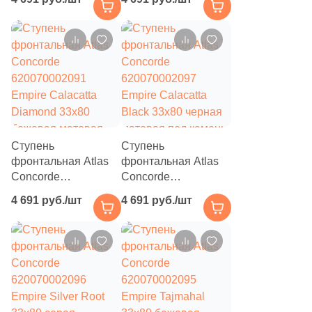
Empire Statuario
Empire Arabescato
20
ProConcept (
)
33x80 бежевая
33x80 бежевая
матовая под камень
матовая под камень
66
ProGRES Ceramica (
)
12
Protiles (
)
12
QUA Granite (
)
14
Quadro Decor (
)
Ступень
Ступень
20
RAK Ceramics (
)
фронтальная Atlas
фронтальная Atlas
143
Ragno (
)
Concorde
Concorde
620070002091
620070002097
4 691 руб./шт
4 691 руб./шт
260
Realistik (
)
Empire Calacatta
Empire Calacatta
Diamond 33x80
Black 33x80 черная
76
Realonda (
)
бежевая матовая
матовая под камень
под камень
50
Refin (
)
461
Rex Ceramiche (
)
54
Ribesalbes Ceramica (
)