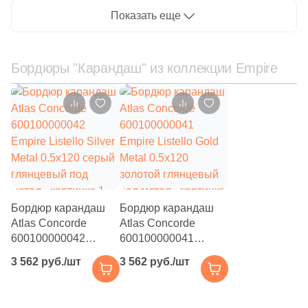
Показать еще
22
Varmora (
)
92
Velsaa (
)
Бордюры "Карандаш" из коллекции Empire
1
Venatto (
)
33
Venis (
)
17
Versace (
)
8
Villeroy&Boch (
)
553
Vitra (
)
2
Vizavi Ceramica (
)
Бордюр карандаш
Бордюр карандаш
Atlas Concorde
Atlas Concorde
43
WIFI Ceramics (
)
600100000042
600100000041
213
WOW (
)
Empire Listello Silver
Empire Listello Gold
3 562 руб./шт
3 562 руб./шт
Metal 0.5x120 серый
Metal 0.5x120
48
Yurtbay (
)
Купить в 1 клик
глянцевый под
золотой глянцевый
метал
под метал
21
ZYX (
)