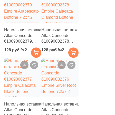
88
Marca Corona (
)
4
Margres (
)
5
Mariner (
)
Напольная вставка
Напольная вставка
66
Marjan (
)
Atlas Concorde
Atlas Concorde
610090002379
610090002378
61
Meissen Keramik (
)
Empire Arabescato
Empire Calacatta
128 руб./м2
128 руб./м2
Bottone 7.2x7.2
Diamond Bottone
22
Metropol (
)
бежевая матовая
7.2x7.2 бежевая
под камень
43
матовая под
Mico (
)
камень
7
Mijares (
)
93
Mirage (
)
11
Monalisa (
)
14
Monocibec (
)
Напольная вставка
Напольная вставка
Atlas Concorde
Atlas Concorde
112
Monopole (
)