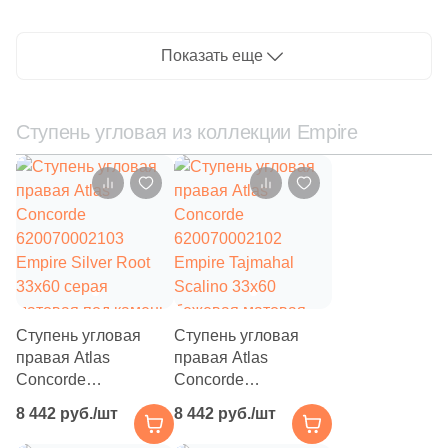
13
SONEX Tiles (
)
бежевая матовая
бежевая матовая
под камень
под камень
284
STN Ceramica (
)
Показать еще
123
Sadon (
)
22
Saime (
)
Ступень угловая из коллекции Empire
7
Saloni (
)
69
Sanchis (
)
84
Sant Agostino (
)
59
Serenissima (
)
20
Serenissima Cir (
)
Ступень угловая
Ступень угловая
5
Seron (
)
правая Atlas
правая Atlas
Concorde
Concorde
5
Settecento (
)
620070002103
620070002102
8 442 руб./шт
8 442 руб./шт
37
Siena Granito (
)
Empire Silver Root
Empire Tajmahal
33x60 серая
Scalino 33x60