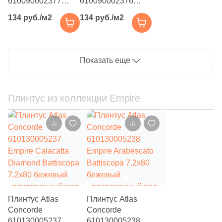
610090002377
610090002376
Empire Calacatta
Empire Silver Root
104
Motto Ceramic (
)
134 руб./м2
134 руб./м2
Black Bottone
Bottone 7.2x7.2
7
Mozart (
)
7.2x7.2 черная
серая
полированная под
полированная под
95
Museum (
)
камень
камень
Показать еще
5
Mutina (
)
23
Mykonos (
)
Плинтус из коллекции Empire
6
NABEL (
)
8
NATUCER (
)
3
NAZ Ceram (
)
28
NS Ceramic (
)
296
NT Ceramic (
)
Плинтус Atlas
Плинтус Atlas
7
Naeen Tile (
)
Concorde
Concorde
610130005237
610130005238
15
Nanda Tiles (
)