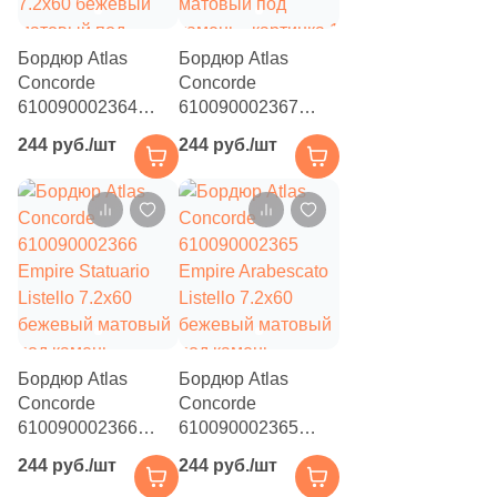
41
Fiandre (
)
1
Flais Granito (
)
Бордюр Atlas
Бордюр Atlas
Concorde
Concorde
78
Flaviker (
)
610090002364
610090002367
25
Floor Gres (
)
Empire Calacatta
Empire Lasa Listello
244 руб./шт
244 руб./шт
Diamond Listello
7.2x60 бежевый
26
Florim (
)
7.2x60 бежевый
матовый под
матовый под
камень
35
Fondovalle (
)
камень
15
Fusure Ceramic (
)
44
GIGA-Line (
)
1
Gala (
)
Бордюр Atlas
Бордюр Atlas
76
Gambini (
)
Concorde
Concorde
29
Gardenia Orchidea (
)
610090002366
610090002365
Empire Statuario
Empire Arabescato
244 руб./шт
244 руб./шт
151
Gayafores (
)
Listello 7.2x60
Listello 7.2x60