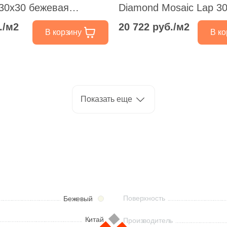
 30x30 бежевая
Diamond Mosaic Lap 3
нная
бежевая полированна
./м2
20 722 руб./м2
В корзину
В ко
камень
Показать еще
Поверхность
Бежевый
Китай
Производитель