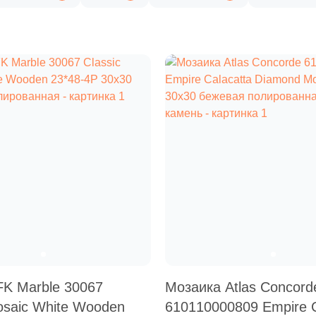
FK Marble 30067
Мозаика Atlas Concord
osaic White Wooden
610110000809 Empire C