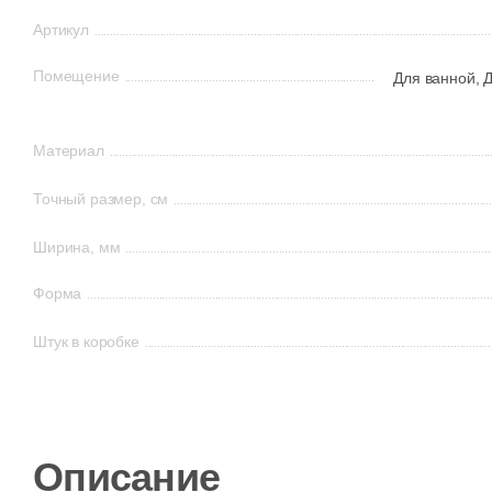
Артикул
Помещение
Для ванной,
Д
Материал
Точный размер, см
Ширина, мм
Форма
Штук в коробке
Описание