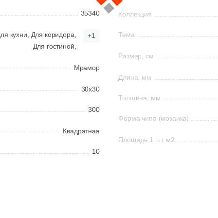
35340
Коллекция
ля кухни,
Для коридора,
Тема
+1
Для гостиной,
Размер, см
Мрамор
Длина, мм
30x30
Толщина, мм
300
Форма чипа (мозаика)
Квадратная
Площадь 1 шт, м2
10