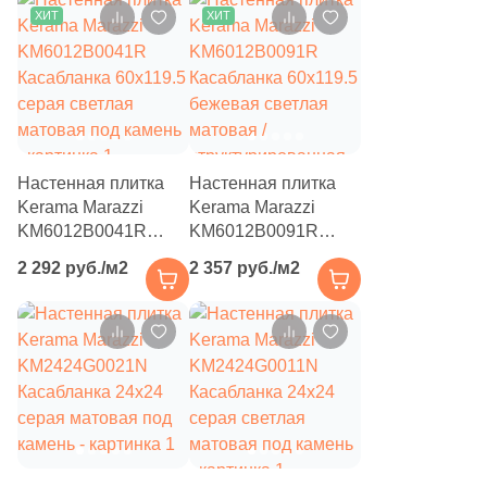
14
Mapisa (
)
ХИТ
ХИТ
3
Marble Mosaic (
)
34
Marca Corona (
)
6
Mariner (
)
23
Marmocer (
)
Настенная плитка
Настенная плитка
Kerama Marazzi
Kerama Marazzi
32
Mayolica (
)
KM6012B0041R
KM6012B0091R
26
Meissen Keramik (
)
Касабланка 60x119.5
Касабланка 60x119.5
2 292 руб./м2
2 357 руб./м2
серая светлая
бежевая светлая
39
Metropol (
)
матовая под камень
матовая /
структурированная
121
Monopole (
)
под камень
10
Museum (
)
16
Mykonos (
)
21
Myr Ceramica (
)