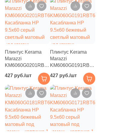
69
Venis (
)
11
Versace (
)
27
Vilar Albaro (
)
17
Villeroy&Boch (
)
32
WIFI Ceramics (
)
Плинтус Kerama
Плинтус Kerama
Marazzi
Marazzi
112
WOW (
)
KM6060G0201RBT6
KM6060G0191RBT6
Касабланка HP
Касабланка HP
2
ZIRCONIO (
)
427 руб./шт
427 руб./шт
9.5x60 серый
9.5x60 бежевый
27
ZYX (
)
светлый матовый
светлый матовый
под камень
под камень
21
Гранитея (
)
26
Керамогранит из Китая (
)
97
Нефрит Керамика (
)
Тема