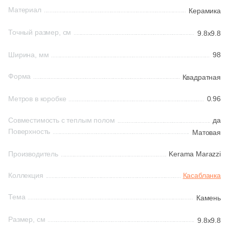
Материал
Керамика
48
Dado Ceramica (
)
Китай
41
Dako (
)
Точный размер, см
9.8x9.8
45
Dar Ceramics (
)
Ширина, мм
98
Индия
16
Decocer (
)
Форма
Квадратная
Испания
92
Delacora (
)
Метров в коробке
0.96
7
Diva (
)
Италия
Совместимость с теплым полом
да
21
Dogma (
)
Поверхность
Матовая
Форма
15
Domino (
)
Производитель
Kerama Marazzi
61
DualGres (
)
Квадратная
Коллекция
Касабланка
14
Dune (
)
Прямоугольная
Тема
Камень
26
Durstone (
)
Размер, см
9.8x9.8
130
EL BARCO (
)
Формы шеврон