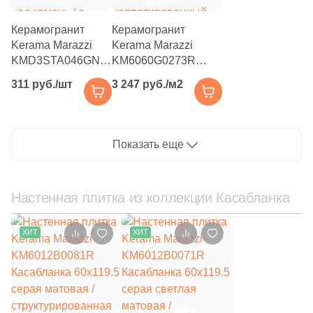
1284
Kerama Marazzi (
)
Керамогранит
Керамогранит
2
Keramex (
)
Kerama Marazzi
Kerama Marazzi
KMD3STA046GN
KM6060G0273R
5
Keramika Modus (
)
Декор Касабланка
Касабланка HP-G
311 руб./шт
3 247 руб./м2
20x20 бежевый
60x60 серый
16
Keratile (
)
светлый матовый
светлый
под камень / с
лаппатированный
105
Kerlife (Керлайф) (
)
орнаментом
под камень
Показать еще
11
Keros Ceramica (
)
118
LASSELSBERGER CERAMICS (
)
Настенная плитка из коллекции Касабланка
14
La Diva (
)
3
La Faenza (
)
ХИТ
ХИТ
8
La Fenice (
)
61
La Platera (
)
4
LandDecor (
)