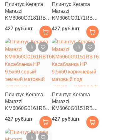
Плинтус Kerama
Плинтус Kerama
4352
Камень (
)
Marazzi
Marazzi
KM6060G0181RBT6
KM6060G0171RBT6
39
3D мозаика (
)
Касабланка HP
Касабланка HP
427 руб./шт
427 руб./шт
9.5x60 бежевый
9.5x60 серый
162
3D узор (
)
матовый под
матовый под
2
Diamond (
)
камень
камень
49
Абстракция (
)
1
Античность (
)
2
Арт (
)
1500
Бетон (
)
Плинтус Kerama
Плинтус Kerama
Marazzi
Marazzi
132
Волнистая (
)
KM6060G0161RBT6
KM6060G0151RBT6
Касабланка HP
453
Касабланка HP
Геометрия (
)
427 руб./шт
427 руб./шт
9.5x60 серый
9.5x60 коричневый
4
Голограмма (
)
темный матовый
матовый под
под камень
камень
21
Гранит (
)