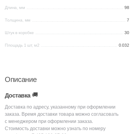
Длина, мм
98
68
EM-TILE (
)
Шестиугольная
Толщина, мм
7
22
Ecoceramic (
)
6
Edilcuoghi Edilgres (
)
Восьмиугольная
Штук в коробке
30
149
Edimax Ceramiche Astor (
)
Площадь 1 шт, м2
0.032
Материал
8
Ekos Klinker (
)
Керамическая
79
El Molino (
)
139
Eletto Ceramica (
)
Описание
Из керамогранита
18
Elios Ceramica (
)
🚚
Доставка
Из белой глины
110
Emigres (
)
Доставка по адресу, указанному при оформлении
1087
Equipe (
)
заказа. Время доставки товара можно согласовать
Из красной глины
с менеджером при оформлении заказа.
18
Ermes Aurelia (
)
Стоимость доставки можно узнать по номеру