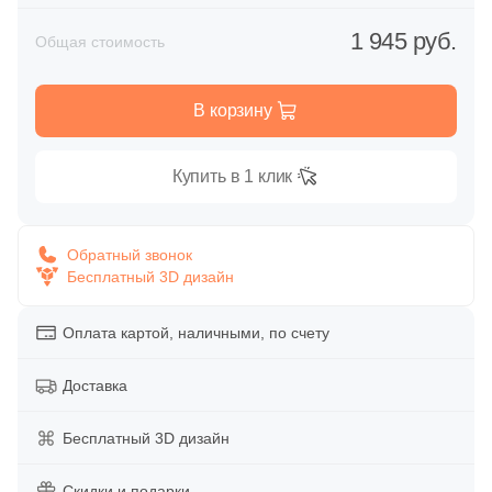
Глазурованная глянцевая
60
Aparici (
)
1 945 руб.
Общая стоимость
Глазурованная матовая
14
Arcana Ceramica (
)
В корзину
106
Argenta (
)
Лаппатированная
43
Ariostea (
)
Купить в 1 клик
Полированная
3
Art Ceramic (
)
30
Artcer (
)
Обратный звонок
Цвет
Бесплатный 3D дизайн
9
Ascot Ceramiche (
)
Белая
4
Atlantic Tiles (
)
Оплата картой, наличными, по счету
303
Atlas Concorde (Italy) (
)
Бежевая
Доставка
112
Ava La Fabbrica (
)
Серая
Бесплатный 3D дизайн
327
Azori (
)
45
Azteca (
Скидки и подарки
)