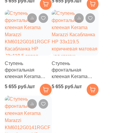
5 655 руб./шт
5 655 руб./шт
KM6012G0181RGCF
927
KM6012G0171RGCF
Полосы (
)
Касабланка HP
Касабланка HP
44
Птицы и животные (
)
33x119.5 бежевая
33x119.5 серая
матовая под камень
матовая под камень
91
Пэчворк (
)
52
Растительность (
)
2
Соль-перец (
)
153
Терраццо (
)
Ступень
Ступень
фронтальная
фронтальная
194
Ткань (
)
клееная Kerama
клееная Kerama
856
Травертин (
)
Marazzi
Marazzi Касабланка
5 655 руб./шт
5 655 руб./шт
KM6012G0161RGCF
HP 33x119.5
383
Узоры (
)
Касабланка HP
коричневая матовая
33x119.5 серая
под камень
212
Флористика (
)
темная матовая под
камень
956
Цемент (
)
64
Штукатурка (
)