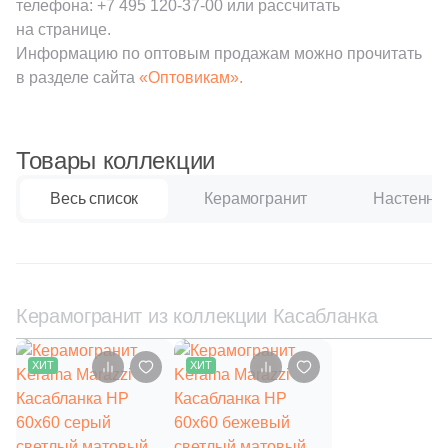
32
EspinasCeram (
)
телефона:
+7 495 120-37-00
или рассчитать
на странице.
20
Estudio Ceramico (
)
Информацию по оптовым продажам можно прочитать
41
Etile (
)
в разделе сайта
«Оптовикам».
282
Eurotile Ceramica (
)
38
Evolution Ceramic (
)
Товары коллекции
22
FMAX (
)
Весь список
Керамогранит
Настенная
69
Fabresa (
)
3
Fanal (
)
269
Fap Ceramiche (
)
Керамогранит из коллекции Касабланка
29
Fondovalle (
)
ХИТ
ХИТ
8
Gala (
)
3
Gambini (
)