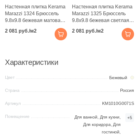
Производитель
206
Cifre (
)
Настенная плитка Kerama
Настенная плитка Kerama
Marazzi 1324 Брюссель
Marazzi 1325 Брюссель
4
Cisa Ceramiche (
)
Kerama Marazzi
9.8x9.8 бежевая матовая
9.8x9.8 бежевая светлая
под камень
матовая под камень
11
Click Ceramica (
)
2 081 руб./м2
2 081 руб./м2
Laparet
1
Codicer (
)
9
Coliseum (
)
Altacera
Характеристики
30
Colorker (
)
Alma Ceramica
9
Colortile (
)
Цвет
Бежевый
18
Concor (
)
Delacora
Страна
Россия
3
Cristacer (
)
Артикул
KM1010G0071S
New Trend
19
DEL CONCA (
)
Помещение
Для ванной,
Для кухни,
+5
155
DNA Tiles (
)
Для коридора,
Для
Страна
гостиной,
2
DVOMO (
)
Россия