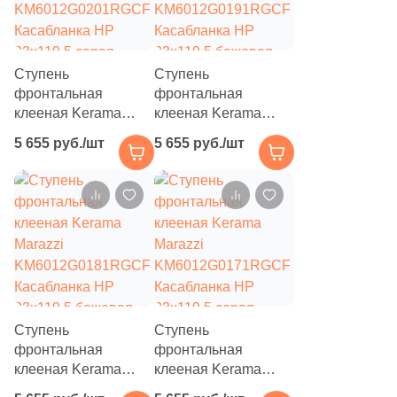
229
Лофт (
)
92
Майолика (
)
134
Металл (
)
Ступень
Ступень
фронтальная
фронтальная
568
Мозаика (
)
клееная Kerama
клееная Kerama
Marazzi
Marazzi
2844
Моноколор (
)
5 655 руб./шт
5 655 руб./шт
KM6012G0201RGCF
KM6012G0191RGCF
Касабланка HP
Касабланка HP
5
Морские мотивы (
)
33x119.5 серая
33x119.5 бежевая
1654
Мрамор (
)
светлая матовая под
светлая матовая под
камень
камень
215
Обои (
)
203
Оникс (
)
868
Орнамент (
)
Ступень
Ступень
5
Оттенки цвета (
)
фронтальная
фронтальная
клееная Kerama
клееная Kerama
205
Паркет (
)
Marazzi
Marazzi