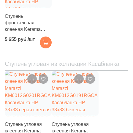
Размер, см
Ступень
10
9.8x9.8 (
)
фронтальная
клееная Kerama
177
15x15 (
)
Marazzi
5 655 руб./шт
28
20x30 (
)
KM6012G0141RGCF
Касабланка HP
666
20x20 (
)
33x119.5 антрацит
матовая под камень
Ступень угловая из коллекции Касабланка
199
20x60 (
)
129
20x40 (
)
16
25x25 (
)
56
30x30 (
)
498
30x60 (
)
140
40x80 (
)
Ступень угловая
Ступень угловая
клееная Kerama
клееная Kerama
22
40x40 (
)