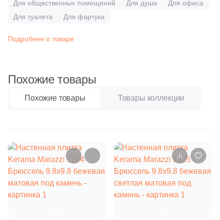
Бетон
Для общественных помещений
24
Для душа
Для офиса
Carmen (
)
Для туалета
Для фартука
9
Cas Ceramica (
)
Размер, см
Подробнее о товаре
8
Ceracasa (
)
20x20
615
Ceramica Fioranese (
)
Похожие товары
14
Ceramiche Brennero (
)
20x40
12
Ceramiche Grazia (
)
Похожие товары
Товары коллекции
40x80
37
Ceramika Konskie (
)
12
Ceramique Imperiale (
)
30x60
1
Ceranosa (
)
60x60
43
Cercom (
)
2
Cerpa (
)
60x120
10
Cerrad (
)