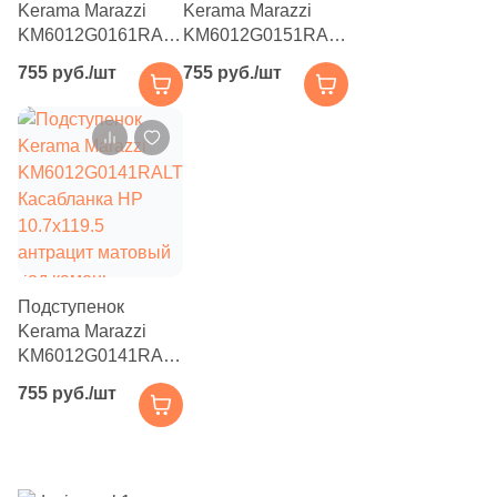
Kerama Marazzi
Kerama Marazzi
3
6.5x25 (
)
KM6012G0161RALT
KM6012G0151RALT
Касабланка HP
Касабланка HP
755 руб./шт
755 руб./шт
4
6.5x21.5 (
)
10.7x119.5 серый
10.7x119.5
темный матовый
коричневый
186
6.5x20 (
)
под камень
матовый под
камень
23
6x24 (
)
6
6.2x12.5 (
)
32
6x18.6 (
)
24
6x28.5 (
)
Подступенок
6
6.5x13.2 (
)
Kerama Marazzi
KM6012G0141RALT
32
6.25x25 (
)
Касабланка HP
755 руб./шт
10.7x119.5
8
6.5x26 (
)
антрацит матовый
под камень
10
6,5x6,5 (
)
9
6.5x32.8 (
)