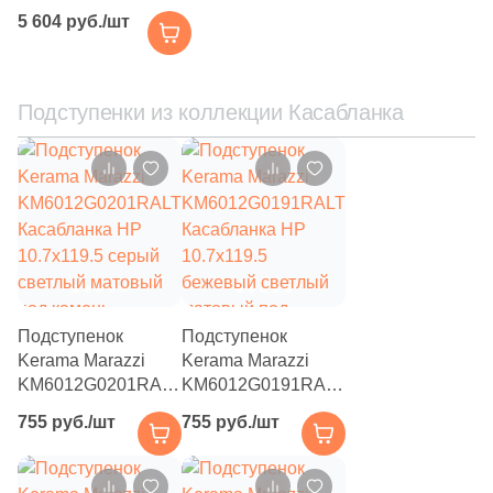
KM6012G0141RGCA
4
2x20 (
)
5 604 руб./шт
Касабланка HP
1
2x30 (
)
33x33 антрацит
матовая под камень
4
2x2 (
)
Подступенки из коллекции Касабланка
1
2.5x2.5 (
)
1
3.5x25 (
)
8
3.7x31 (
)
2
4x9 (
)
8
4.3x24.3 (
)
Подступенок
Подступенок
1
4x20 (
)
Kerama Marazzi
Kerama Marazzi
KM6012G0201RALT
KM6012G0191RALT
8
4x12.5 (
)
Касабланка HP
Касабланка HP
755 руб./шт
755 руб./шт
3
5x96.2 (
)
10.7x119.5 серый
10.7x119.5
светлый матовый
бежевый светлый
139
5x25 (
)
под камень
матовый под