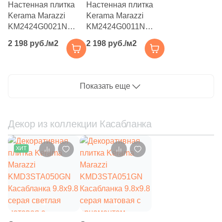
Настенная плитка
Настенная плитка
28
NATUCER (
)
Kerama Marazzi
Kerama Marazzi
5
NEWKER (
)
KM2424G0021N
KM2424G0011N
Касабланка 24x24
Касабланка 24x24
7
NSmosaic (
)
2 198 руб./м2
2 198 руб./м2
серая матовая под
серая светлая
камень
матовая под камень
104
NT Ceramic (
)
47
Navarti (
)
Показать еще
109
New Trend (
)
4
Nice Ker (
)
Декор из коллекции Касабланка
6
Orinda (
)
ХИТ
2
Oset (
)
328
Pamesa Ceramica (
)
9
Panaria (
)
113
Paradyz (
)