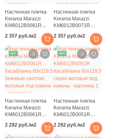
859
Laparet (
)
Настенная плитка
Настенная плитка
Kerama Marazzi
Kerama Marazzi
18
Leonardo (
)
KM6012B0081R
KM6012B0071R
Касабланка 60x119.5
Касабланка 60x119.5
66
Living Ceramics (
)
2 357 руб./м2
2 357 руб./м2
серая матовая /
серая светлая
9
Lopo (
)
структурированная
матовая /
под камень
структурированная
ХИТ
ХИТ
4
Lotus (
)
под камень
71
Love Ceramic Tiles (
)
2
L’Antic Colonial (
)
20
MEI (
)
Настенная плитка
Настенная плитка
45
Maimoon Ceramica (
)
Kerama Marazzi
Kerama Marazzi
KM6012B0061R
KM6012B0051R
278
Mainzu (
)
Касабланка 60x119.5
Касабланка 60x119.5
2 292 руб./м2
2 292 руб./м2
8
Mallol (
)
бежевая светлая
серая матовая под
матовая под камень
камень