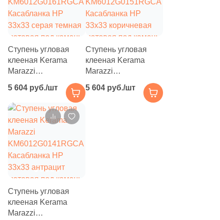
3
1x25 (
)
1
1x1.5 (
)
14
1,2x20 (
)
Ступень угловая
Ступень угловая
1
1.5x91.5 (
)
клееная Kerama
клееная Kerama
Marazzi
Marazzi
1
1.5x56 (
)
KM6012G0161RGCA
KM6012G0151RGCA
5 604 руб./шт
5 604 руб./шт
Касабланка HP
Касабланка HP
1
1x20 (
)
33x33 серая темная
33x33 коричневая
матовая под камень
2
матовая под камень
1.5x72.5 (
)
9
2x5 (
)
2
2x25 (
)
1
2x30.5 (
)
3
2x15 (
)
Ступень угловая
клееная Kerama
2
2x75 (
)
Marazzi