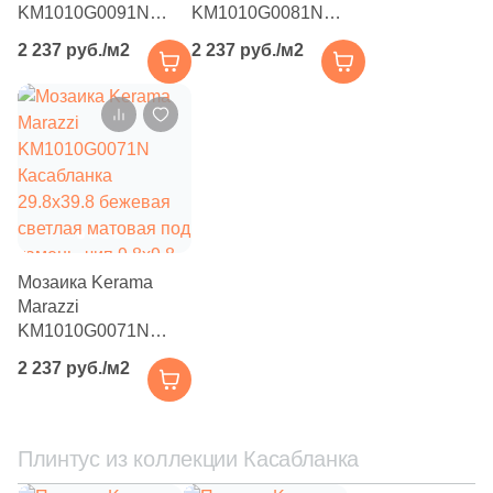
11
Stynul (
)
KM1010G0091N
KM1010G0081N
Касабланка
Касабланка
2
Supergres (
)
2 237 руб./м2
2 237 руб./м2
29.8х39.8 серая
29.8х39.8 серая
матовая под камень,
светлая матовая под
141
Tau Ceramica (
)
чип 9.8x9.8
камень, чип 9.8x9.8
10
Tecniceramica (
)
квадратный
квадратный
7
Terracotta (
)
4
Terratinta Sartoria (
)
1
Tonalite (
)
Мозаика Kerama
29
Undefasa (
)
Marazzi
KM1010G0071N
2
Unicer (
)
Касабланка
2 237 руб./м2
29.8х39.8 бежевая
8
Unitile (Шахтинская Плитка) (
)
светлая матовая под
6
Valentia ceramica (
)
камень, чип 9.8x9.8
квадратный
Плинтус из коллекции Касабланка
23
Vallelunga (
)