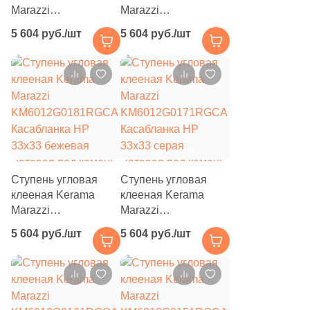
Marazzi
Marazzi
55
45x45 (
)
KM6012G0201RGCA
KM6012G0191RGCA
5 604 руб./шт
5 604 руб./шт
Касабланка HP
Касабланка HP
94
50x50 (
)
33x33 серая светлая
33x33 бежевая
матовая под камень
светлая матовая под
690
60x120 (
)
камень
595
60x60 (
)
105
80x80 (
)
20
90x180 (
)
Ступень угловая
Ступень угловая
24
100x300 (
)
клееная Kerama
клееная Kerama
43
120x260 (
)
Marazzi
Marazzi
KM6012G0181RGCA
KM6012G0171RGCA
5 604 руб./шт
5 604 руб./шт
8
120x240 (
)
Касабланка HP
Касабланка HP
33x33 бежевая
33x33 серая
50
120x120 (
)
матовая под камень
матовая под камень
1
1.5x30 (
)