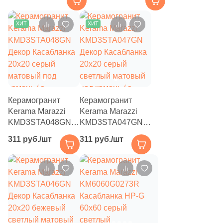
матовый под камень
60x119.5 серый /
2
Halcon (
)
бежевый /
коричневый
ХИТ
ХИТ
40
Harmony (
)
матовый под
мозаику / волнистая
16
Heralgi (
)
6
ITT Ceramica (
)
127
Ibero (
)
Керамогранит
Керамогранит
3
Idalgo (Керамика Будущего) (
)
Kerama Marazzi
Kerama Marazzi
44
Imola Ceramica (
)
KMD3STA048GN
KMD3STA047GN
Декор Касабланка
Декор Касабланка
311 руб./шт
311 руб./шт
2
Inter Gres (
)
20x20 серый
20x20 серый
матовый под
светлый матовый
89
Italgraniti (
)
камень / с
под камень / с
орнаментом
орнаментом
150
Italon (Италон) (
)
6
Keope (
)
133
Keraben (
)