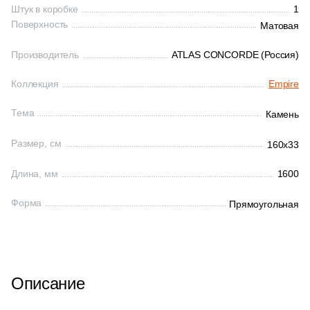
Штук в коробке
1
Поверхность
Матовая
Производитель
ATLAS CONCORDE (Россия)
Коллекция
Empire
Тема
Камень
Размер, см
160x33
Длина, мм
1600
Форма
Прямоугольная
Описание