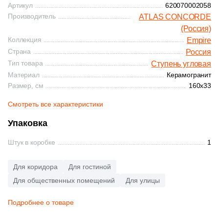
Артикул
620070002058
82
Белый (
)
113
Рельефная (
)
1
32.4x60.8 (
)
Производитель
ATLAS CONCORDE
82
(Россия)
Голубой (
)
53
Сатинированная (
)
22
33х120 (
)
Коллекция
Empire
82
Графит (
)
82
Структурированная (
)
Страна
10
Россия
33.3x33.3 (
)
Тип товара
Ступень угловая
Показать еще
82
Желтый (
)
9
33.5x33.5 (
)
Материал
Керамогранит
Продолжить поиск в каталоге
82
Зеленый (
)
Размер, см
160x33
50
33x45 (
)
82
Золотой (
)
Смотреть все характеристики
10
33.5х33 (
)
82
Капучино (
)
Упаковка
394
33x120 (
)
82
Каштановый (
)
Штук в коробке
1
12
33х80 (
)
82
Кирпичный (
)
26
33x100 (
)
Для коридора
Для гостиной
82
Коричневый (
)
Для общественных помещений
Для улицы
72
33x80 (
)
82
Кофейный (
)
52
33x90 (
)
Подробнее о товаре
82
Красный (
)