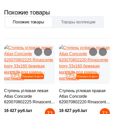
257
33x33 (
)
82
Кремовый (
)
1
33х33 (
)
Похожие товары
82
Оранжевый (
)
194
33x160 (
)
Похожие товары
Товары коллекции
82
Песочный (
)
16
33х60 (
)
82
Розовый (
)
239
33x60 (
)
82
Серебро (
)
12
34x34 (
)
82
Серый (
)
4
36x36 (
)
82
Синий (
)
8
37.5x37.5 (
)
82
Слоновая кость (
)
Похожие
Похожие
6
45x33 (
)
82
Терракотовый (
)
8
59x33 (
)
Ступень угловая левая
Ступень угловая правая
82
Фиолетовый (
)
Atlas Concorde
Atlas Concorde
92
60x33 (
)
620070802225 Rinascente
620070802220 Rinascente
82
Черный (
)
1
60x30 (
)
Ivory 33x160 бежевая
Ivory 33x160 бежевая
16 427 руб./шт
16 427 руб./шт
матовая под камень
матовая под камень
82
Шоколадный (
)