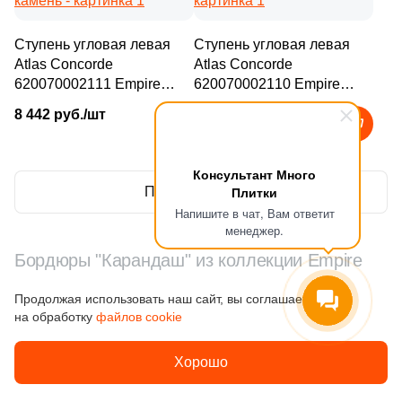
Ступень угловая левая
Ступень угловая левая
Купить в 1 клик
Atlas Concorde
Atlas Concorde
Заявка на бесплатный 3D дизайн
620070002111 Empire
620070002110 Empire
Black Scalino 33x60
Silver Root 33x60 серая
Обратная связь
8 442 руб./шт
8 442 руб./шт
черная матовая под
матовая под камень
камень
Количество
Ваше имя
Консультант Много
Плитки
Показать еще
Ваше имя
Напишите в чат, Вам ответит
менеджер.
Телефон
Бордюры "Карандаш" из коллекции Empire
16 427 руб.
Общая стоимость
Телефон
Продолжая использовать наш сайт, вы соглашаетесь
на обработку
файлов cookie
E-Mail
15 000₽
Минимальная сумма заказа
Воспроизводимые оттенки на фото могут
Политика
Хорошо
обработки
отличаться от оригинальных цветов и
E-Mail
данных
Ваше имя
искажаться из-за некоторых настроек Вашего
Наличие нужного Вам количества товара