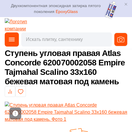
Двухкомпонентная эпоксидная затирка пятого
поколения
EpoxyGlass
Фильтры
Каталог
Плитка
Главная
Каталог
Товары
Ступени
Угловые ступени
от
3D дизайн
Керамогранит
Ступень угловая правая Atlas
Производитель
Concorde 620070002058 Empire
Доставка
Мозаика
Tajmahal Scalino 33x160
236
ABK (
)
Оплата и возврат
бежевая матовая под камень
Ступени
369
ATLAS CONCORDE (Россия) (
)
Контакты магазинов
95
Atlas Concorde (Italy) (
)
Клинкер
16
Ava La Fabbrica (
)
О компании
Декоративный камень
1
Azuliber (
)
Новости
Показать еще
34
Cerdomus (
)
Напольные покрытия