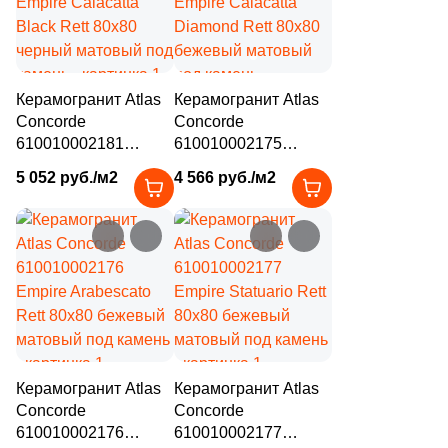
82
Золотой (
)
82
Капучино (
)
82
Каштановый (
)
Керамогранит Atlas
Керамогранит Atlas
82
Кирпичный (
)
Concorde
Concorde
610010002181
610010002175
82
Коричневый (
)
Empire Calacatta
Empire Calacatta
5 052 руб./м2
4 566 руб./м2
Black Rett 80x80
Diamond Rett 80x80
82
Кофейный (
)
черный матовый под
бежевый матовый
82
Красный (
)
камень
под камень
82
Кремовый (
)
82
Оранжевый (
)
82
Песочный (
)
82
Розовый (
)
Керамогранит Atlas
Керамогранит Atlas
Concorde
Concorde
82
Серебро (
)
610010002176
610010002177