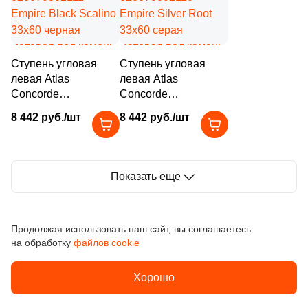
Заявка на бесплатный 3D дизайн
Ступень угловая
Ступень угловая
Количество
левая Atlas
левая Atlas
Обратная связь
Concorde
Concorde
620070002111
620070002110
8 442 руб./шт
8 442 руб./шт
Empire Black Scalino
Empire Silver Root
Ваше имя
33x60 черная
33x60 серая
12 895 руб.
Общая стоимость
матовая под камень
матовая под камень
Ваше имя
Показать еще
Телефон
15 000₽
Минимальная сумма заказа
Телефон
Бордюры "Карандаш" из коллекции Empire
Продолжая использовать наш сайт, вы соглашаетесь
на обработку
файлов cookie
Ваше имя
E-Mail
Политика
Хорошо
обработки
E-Mail
данных