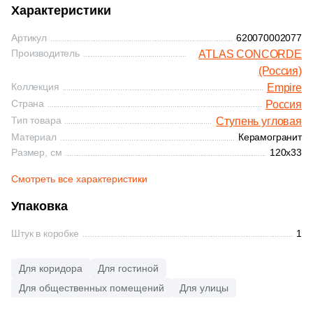
Тема
Синяя и голубая
Характеристики
1359
Камень (
)
Артикул
620070002077
Коричневая
Производитель
ATLAS CONCORDE
257
Бетон (
)
(Россия)
8
Гранит (
)
Черная
Коллекция
Empire
Страна
Россия
311
Дерево (
)
Тип товара
Ступень угловая
Тема (рисунок на плитке)
10
Кварц (
)
Материал
Керамогранит
Размер, см
120x33
Моноколор
11
Котто (
)
Смотреть все характеристики
133
Лофт (
)
Дерево
Упаковка
4
Металл (
)
Штук в коробке
1
Мрамор
26
Моноколор (
)
Для коридора
145
Для гостиной
Мрамор (
)
Камень
Для общественных помещений
Для улицы
4
Оникс (
)