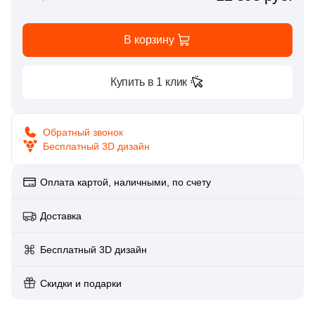
Глазурованная глянцевая
13
LEXA Klinker (SDS Keramik) (
)
В корзину
Глазурованная матовая
4
Mayor (
)
25
NATUCER (
)
Купить в 1 клик
Лаппатированная
1
Pamesa Ceramica (
)
Полированная
55
Paradyz (
)
Обратный звонок
Бесплатный 3D дизайн
8
ROSAGRES (
)
Цвет
3
Sierragres (
)
Оплата картой, наличными, по счету
Белая
8
Weeco (
)
Доставка
8
Westerwalder Klinker (
)
Бежевая
Бесплатный 3D дизайн
2
White Hills (
)
Серая
Скидки и подарки
4
Zikkurat (
)