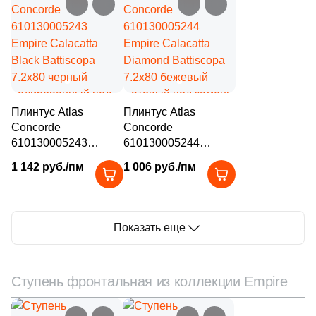
полированный под
полированный под
камень
камень
Плинтус Atlas
Плинтус Atlas
Concorde
Concorde
610130005243
610130005244
Empire Calacatta
Empire Calacatta
1 142 руб./пм
1 006 руб./пм
Black Battiscopa
Diamond Battiscopa
7.2x80 черный
7.2x80 бежевый
полированный под
матовый под камень
камень
Показать еще
Ступень фронтальная из коллекции Empire