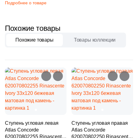
Бетон
Подробнее о товаре
6
Сланец (
)
2
Соль-перец (
)
Размер, см
Похожие товары
8
Терраццо (
)
20x20
22
Травертин (
)
Похожие товары
Товары коллекции
38
Цемент (
)
20x40
Размер, см
40x80
126
120x33 (
)
30x60
44
30x30 (
)
44
30x60 (
)
60x60
8
20x100 (
)
60x120
26
22.5x22.5 (
)
Ступень угловая левая
Ступень угловая правая
Atlas Concorde
Atlas Concorde
4
29.7x33 (
)
620070802255 Rinascente
620070802250 Rinascente