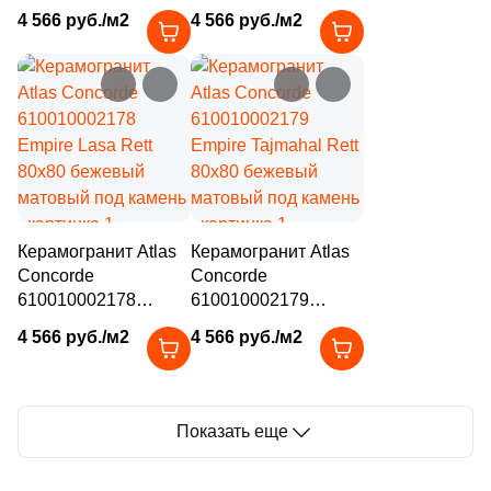
Empire Arabescato
Empire Statuario Rett
82
Серый (
)
4 566 руб./м2
4 566 руб./м2
Rett 80x80 бежевый
80x80 бежевый
82
Синий (
)
матовый под камень
матовый под камень
82
Слоновая кость (
)
82
Терракотовый (
)
82
Фиолетовый (
)
82
Черный (
)
Керамогранит Atlas
Керамогранит Atlas
82
Шоколадный (
)
Concorde
Concorde
610010002178
610010002179
Продолжить поиск в каталоге
Empire Lasa Rett
Empire Tajmahal Rett
4 566 руб./м2
4 566 руб./м2
80x80 бежевый
80x80 бежевый
матовый под камень
матовый под камень
Показать еще