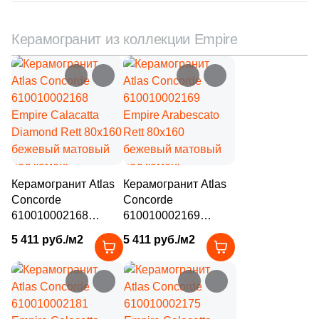
113
Рельефная (
)
Керамогранит из коллекции Empire
53
Сатинированная (
)
82
Структурированная (
)
Цвет
82
Бежевый (
)
82
Антрацитовый (
)
Керамогранит Atlas
Керамогранит Atlas
82
Белый (
)
Concorde
Concorde
82
Голубой (
)
610010002168
610010002169
Empire Calacatta
Empire Arabescato
5 411 руб./м2
82
5 411 руб./м2
Графит (
)
Diamond Rett 80x160
Rett 80x160
бежевый матовый
бежевый матовый
82
Желтый (
)
под камень
под камень
82
Зеленый (
)