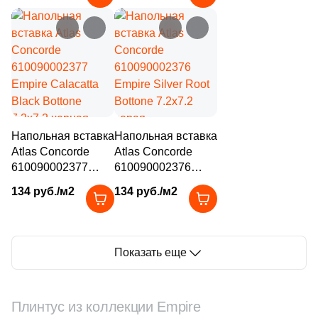
бежевая матовая
7.2x7.2 бежевая
под камень
матовая под
камень
Напольная вставка
Напольная вставка
Atlas Concorde
Atlas Concorde
610090002377
610090002376
Empire Calacatta
Empire Silver Root
134 руб./м2
134 руб./м2
Black Bottone
Bottone 7.2x7.2
7.2x7.2 черная
серая
полированная под
полированная под
камень
камень
Показать еще
Плинтус из коллекции Empire