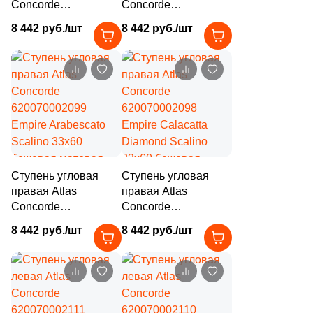
Concorde
Concorde
620070002101
620070002100
8 442 руб./шт
8 442 руб./шт
Empire Lasa Scalino
Empire Statuario
33x60 бежевая
Scalino 33x60
матовая под камень
бежевая матовая
под камень
Ступень угловая
Ступень угловая
правая Atlas
правая Atlas
Concorde
Concorde
620070002099
620070002098
8 442 руб./шт
8 442 руб./шт
Empire Arabescato
Empire Calacatta
Scalino 33x60
Diamond Scalino
бежевая матовая
33x60 бежевая
под камень
матовая под камень
Купить в 1 клик