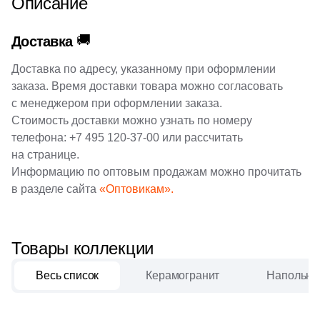
Описание
202
120x32 (
)
84
160x33 (
)
🚚
Доставка
Поверхность
Доставка по адресу, указанному при оформлении
заказа. Время доставки товара можно согласовать
1327
Матовая (
)
с менеджером при оформлении заказа.
Стоимость доставки можно узнать по номеру
33
Глазурованная (
)
телефона:
+7 495 120-37-00
или рассчитать
88
Глазурованная матовая (
)
на странице.
Информацию по оптовым продажам можно прочитать
14
Глянцевая (
)
в разделе сайта
«Оптовикам».
52
Лаппатированная (
)
517
Натуральная (
)
Товары коллекции
44
Патинированная (
)
Весь список
Керамогранит
Напольна
72
Полированная (
)
210
Противоскользящая (
)