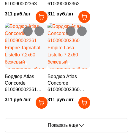
610090002363
610090002362
Empire Calacatta
Empire Silver Root
311 руб./шт
311 руб./шт
Black Listello
Listello 7.2x60
7.2x60 черный
серый
полированный под
полированный под
камень
камень
Бордюр Atlas
Бордюр Atlas
Concorde
Concorde
610090002361
610090002360
Empire Tajmahal
Empire Lasa
311 руб./шт
311 руб./шт
Listello 7.2x60
Listello 7.2x60
бежевый
бежевый
полированный под
полированный под
камень
камень
Показать еще