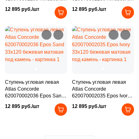
Производитель
Ivory 33x120 бежевая
Ivory 33x120 бежевая
2
30.4x30.4 (
)
12 895 руб./шт
12 895 руб./шт
матовая под камень
матовая под камень
Kerama Marazzi
46
30x120 (
)
8
31.7x31.7 (
)
Laparet
4
31.5x31.5 (
)
Altacera
2
32.8x32.8 (
)
5
32.3x32.3 (
)
Alma Ceramica
1
32.4x32.4 (
)
Ступень угловая левая
Ступень угловая левая
Delacora
Atlas Concorde
Atlas Concorde
12
32x120 (
)
620070002036 Epos Sand
620070002035 Epos Ivory
33x120 бежевая матовая
7
33x120 бежевая матовая
32.5x32.5 (
)
New Trend
12 895 руб./шт
12 895 руб./шт
под камень
под камень
43
32x32 (
)
Страна
1
32.4x60.8 (
)
Россия
22
33х120 (
)