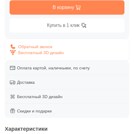
Глазурованная глянцевая
В корзину
13
LEXA Klinker (SDS Keramik) (
)
Глазурованная матовая
4
Mayor (
)
Купить в 1 клик
25
NATUCER (
)
Лаппатированная
1
Pamesa Ceramica (
)
Обратный звонок
Бесплатный 3D дизайн
Полированная
55
Paradyz (
)
8
ROSAGRES (
)
Оплата картой, наличными, по счету
Цвет
3
Sierragres (
)
Доставка
Белая
8
Weeco (
)
Бесплатный 3D дизайн
8
Westerwalder Klinker (
)
Бежевая
2
White Hills (
Скидки и подарки
)
Серая
4
Zikkurat (
)
Характеристики