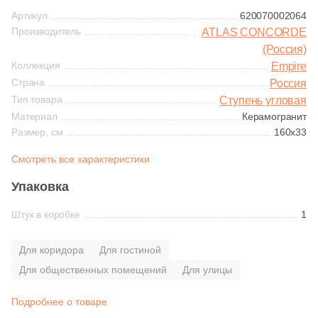
Тема
Синяя и голубая
Артикул
620070002064
1359
Камень (
)
Производитель
ATLAS CONCORDE
Коричневая
(Россия)
257
Бетон (
)
Коллекция
Empire
Страна
Россия
8
Гранит (
)
Черная
Тип товара
Ступень угловая
311
Дерево (
)
Материал
Керамогранит
Тема (рисунок на плитке)
Размер, см
160x33
10
Кварц (
)
Смотреть все характеристики
Моноколор
11
Котто (
)
Упаковка
133
Лофт (
)
Дерево
Штук в коробке
1
4
Металл (
)
Мрамор
26
Моноколор (
)
Для коридора
Для гостиной
Для общественных помещений
Для улицы
145
Мрамор (
)
Камень
4
Оникс (
)
Подробнее о товаре