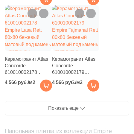
82
Серый (
)
матовый под камень
матовый под камень
82
Синий (
)
82
Слоновая кость (
)
82
Терракотовый (
)
82
Фиолетовый (
)
Керамогранит Atlas
Керамогранит Atlas
82
Черный (
)
Concorde
Concorde
82
Шоколадный (
)
610010002178
610010002179
Empire Lasa Rett
Empire Tajmahal Rett
4 566 руб./м2
4 566 руб./м2
80x80 бежевый
80x80 бежевый
Продолжить поиск в каталоге
матовый под камень
матовый под камень
Показать еще
Напольная плитка из коллекции Empire