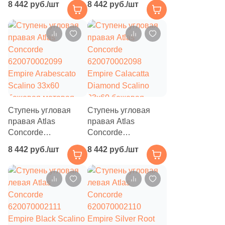
8 442 руб./шт
8 442 руб./шт
Empire Lasa Scalino
Empire Statuario
33x60 бежевая
Scalino 33x60
матовая под камень
бежевая матовая
под камень
Ступень угловая
Ступень угловая
правая Atlas
правая Atlas
Concorde
Concorde
620070002099
620070002098
8 442 руб./шт
8 442 руб./шт
Empire Arabescato
Empire Calacatta
Scalino 33x60
Diamond Scalino
бежевая матовая
33x60 бежевая
под камень
матовая под камень
Купить в 1 клик