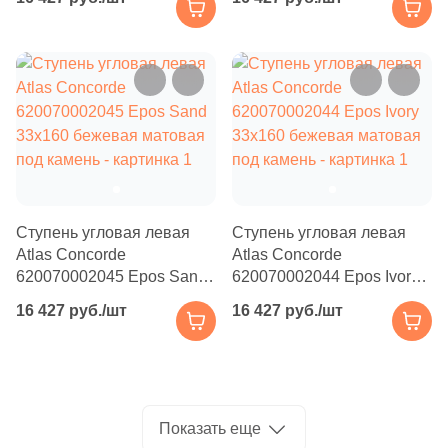
матовая под камень
матовая под камень
Производитель
2
30.4x30.4 (
)
Kerama Marazzi
46
30x120 (
)
8
31.7x31.7 (
)
Laparet
4
31.5x31.5 (
)
Altacera
2
32.8x32.8 (
)
5
32.3x32.3 (
)
Alma Ceramica
Ступень угловая левая
Ступень угловая левая
Atlas Concorde
1
Atlas Concorde
32.4x32.4 (
)
620070002045 Epos Sand
620070002044 Epos Ivory
Delacora
12
32x120 (
)
33x160 бежевая матовая
33x160 бежевая матовая
16 427 руб./шт
16 427 руб./шт
под камень
под камень
7
32.5x32.5 (
)
New Trend
43
32x32 (
)
Страна
1
32.4x60.8 (
)
Показать еще
Россия
22
33х120 (
)