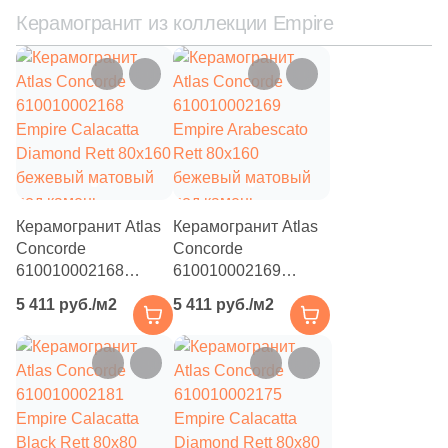
Керамогранит из коллекции Empire
113
Рельефная (
)
53
Сатинированная (
)
82
Структурированная (
)
Цвет
82
Бежевый (
)
82
Антрацитовый (
)
Керамогранит Atlas
Керамогранит Atlas
Concorde
Concorde
82
Белый (
)
610010002168
610010002169
Empire Calacatta
Empire Arabescato
82
Голубой (
)
5 411 руб./м2
5 411 руб./м2
Diamond Rett 80x160
Rett 80x160
бежевый матовый
82
бежевый матовый
Графит (
)
под камень
под камень
82
Желтый (
)
82
Зеленый (
)