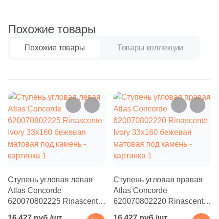
Бетон
6
Сланец (
)
2
Соль-перец (
)
Похожие товары
Размер, см
8
Терраццо (
)
Похожие товары
Товары коллекции
20x20
22
Травертин (
)
38
Цемент (
)
20x40
Размер, см
40x80
84
160x33 (
)
30x60
44
30x30 (
)
44
30x60 (
)
60x60
8
20x100 (
)
Ступень угловая левая
Ступень угловая правая
Atlas Concorde
Atlas Concorde
60x120
26
22.5x22.5 (
)
620070802225 Rinascente
620070802220 Rinascente
Ivory 33x160 бежевая
Ivory 33x160 бежевая
4
29.7x33 (
)
16 427 руб./шт
16 427 руб./шт