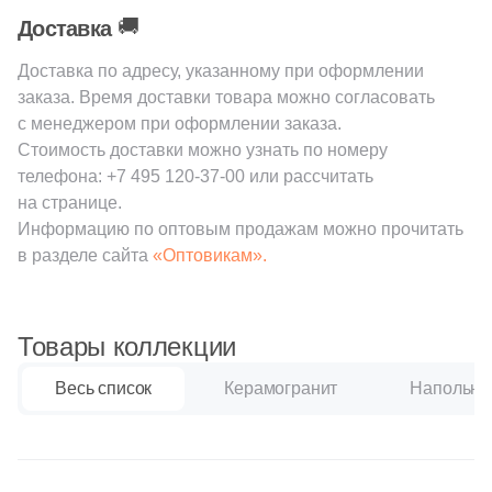
126
120x33 (
)
🚚
Доставка
202
120x32 (
)
Доставка по адресу, указанному при оформлении
заказа. Время доставки товара можно согласовать
Поверхность
с менеджером при оформлении заказа.
1327
Матовая (
)
Стоимость доставки можно узнать по номеру
телефона:
+7 495 120-37-00
или рассчитать
33
Глазурованная (
)
на странице.
Информацию по оптовым продажам можно прочитать
88
Глазурованная матовая (
)
в разделе сайта
«Оптовикам».
14
Глянцевая (
)
52
Лаппатированная (
)
Товары коллекции
517
Натуральная (
)
Весь список
Керамогранит
Напольна
44
Патинированная (
)
72
Полированная (
)
210
Противоскользящая (
)