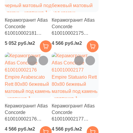
82
Золотой (
)
82
Капучино (
)
Керамогранит Atlas
Керамогранит Atlas
82
Каштановый (
)
Concorde
Concorde
610010002181
610010002175
82
Кирпичный (
)
Empire Calacatta
Empire Calacatta
5 052 руб./м2
4 566 руб./м2
82
Коричневый (
)
Black Rett 80x80
Diamond Rett 80x80
черный матовый под
бежевый матовый
82
Кофейный (
)
камень
под камень
82
Красный (
)
82
Кремовый (
)
82
Оранжевый (
)
82
Песочный (
)
Керамогранит Atlas
Керамогранит Atlas
Concorde
Concorde
82
Розовый (
)
610010002176
610010002177
82
Серебро (
)
Empire Arabescato
Empire Statuario Rett
4 566 руб./м2
4 566 руб./м2
Rett 80x80 бежевый
80x80 бежевый