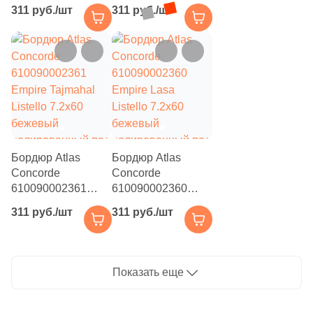
Empire Calacatta
Empire Silver Root
311 руб./шт
311 руб./шт
Black Listello
Listello 7.2x60
7.2x60 черный
серый
полированный под
полированный под
камень
камень
Бордюр Atlas
Бордюр Atlas
Concorde
Concorde
610090002361
610090002360
Empire Tajmahal
Empire Lasa
311 руб./шт
311 руб./шт
Listello 7.2x60
Listello 7.2x60
бежевый
бежевый
полированный под
полированный под
камень
камень
Показать еще