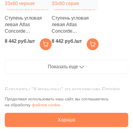
Ступень угловая
Ступень угловая
Заявка на бесплатный 3D дизайн
левая Atlas
левая Atlas
Concorde
Concorde
Количество
Обратная связь
620070002111
620070002110
8 442 руб./шт
8 442 руб./шт
Empire Black Scalino
Empire Silver Root
33x60 черная
33x60 серая
Ваше имя
матовая под камень
матовая под камень
16 427 руб.
Общая стоимость
Показать еще
Ваше имя
Телефон
15 000₽
Бордюры "Карандаш" из коллекции Empire
Минимальная сумма заказа
Телефон
Продолжая использовать наш сайт, вы соглашаетесь
на обработку
файлов cookie
Ваше имя
E-Mail
Хорошо
E-Mail