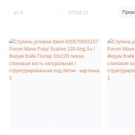
Прои
от