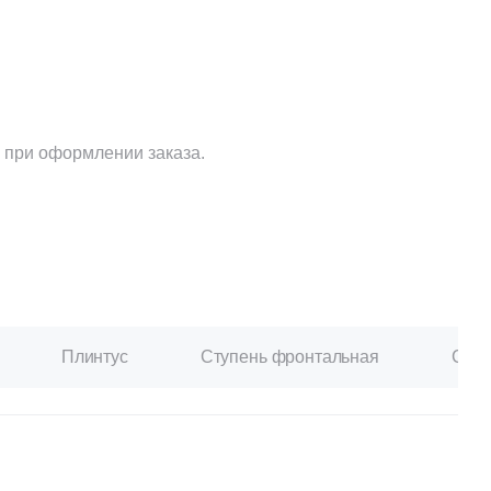
Ваше имя
Телефон
 при оформлении заказа.
E-mail
Плинтус
Ступень фронтальная
Ступ
Комментарий