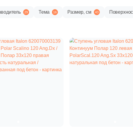
зводитель
Тема
Размер, см
Поверхнос
29
16
43