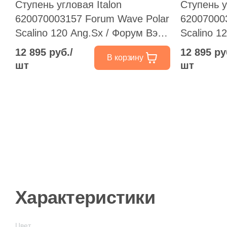
Ступень угловая Italon
Ступень у
620070003157 Forum Wave Polar
62007000
Scalino 120 Ang.Sx / Форум Вэйв
Scalino 1
Полар 33x120 левая слоновая
Полар 33
12 895 руб./
12 895 ру
В корзину
кость натуральная /
кость нат
шт
шт
структурированная под бетон
структури
Характеристики
Цвет