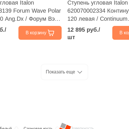
гловая Italon
Ступень угловая Italon
3139 Forum Wave Polar
620070002334 Контин
20 Ang.Dx / Форум Вэйв
120 левая / Continuum
x120 правая слоновая
PolarScal.120 Ang.Sx 
б./
12 895 руб./
В корзину
В ко
уральная /
белая натуральная по
шт
рованная под бетон
Показать еще
Поверхность
Белый
Слоновая кость