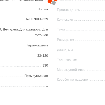
Россия
Производитель
620070002329
Коллекция
й,
Для кухни,
Для коридора,
Для
Тема
гостиной
Размер, см
Керамогранит
Длина, мм
33x120
Толщина, мм
330
Морозоустойчивость
Прямоугольная
Коробок на поддоне
1