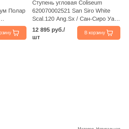
Ступень угловая Coliseum
уум Полар
620070002521 San Siro White
Scal.120 Ang.Sx / Сан-Сиро Уайт
33x120
левая 33x120 белая матовая
12 895 руб./
рзину
В корзину
д бетон
под бетон
шт
Матовая,
Натуральная