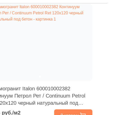
могранит Italon 600010002382
инуум Петрол Рет / Continuum Petrol
120x120 черный натуральный под
н
5 руб./м2