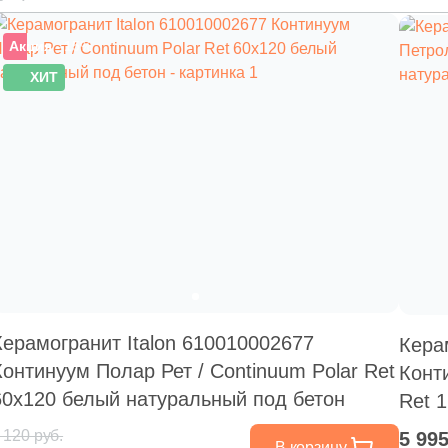
Акция
–15%
ХИТ
Керамогранит Italon 610010002677
Кера
Континуум Полар Рет / Continuum Polar Ret
Конт
60x120 белый натуральный под бетон
Ret 
бето
 120 руб.
5 99
В корзину