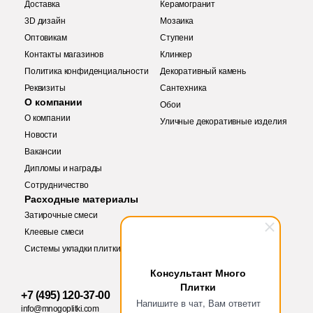
Доставка
Керамогранит
3D дизайн
Мозаика
Оптовикам
Ступени
Контакты магазинов
Клинкер
Политика конфиденциальности
Декоративный камень
Реквизиты
Сантехника
О компании
Обои
О компании
Уличные декоративные изделия
Новости
Вакансии
Дипломы и награды
Купить в 1 клик
Сотрудничество
Заявка на бесплатный 3D дизайн
Расходные материалы
Затирочные смеси
Обратная связь
Клеевые смеси
Системы укладки плитки
Количество
Ваше имя
Консультант Много
Плитки
+7 (495) 120-37-00
Ваше имя
Напишите в чат, Вам ответит
info@mnogoplitki.com