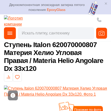
Двухкомпонентная эпоксидная затирка пятого
поколения
EpoxyGlass
Фильтры
Каталог
Плитка
Главная
Каталог
Товары
Ступени
Угловые ступени
от
3D дизайн
Керамогранит
Ступень Italon 620070000807
Производитель
Материя Хелио Угловая
Доставка
Мозаика
Правая / Materia Helio Angolare
236
ABK (
)
Оплата и возврат
Dx 33x120
Ступени
369
ATLAS CONCORDE (Россия) (
)
Контакты магазинов
95
Atlas Concorde (Italy) (
)
Клинкер
16
Ava La Fabbrica (
)
О компании
Декоративный камень
1
Azuliber (
)
Новости
Похожие
Показать еще
34
Cerdomus (
)
Напольные покрытия