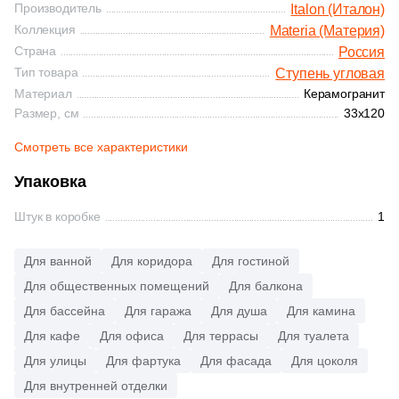
Производитель
Italon (Италон)
82
Белый (
)
113
Рельефная (
)
1
32.4x60.8 (
)
Коллекция
Materia (Материя)
Страна
82
Россия
Голубой (
)
53
Сатинированная (
)
22
33х120 (
)
Тип товара
Ступень угловая
82
Графит (
)
82
Структурированная (
)
Материал
Керамогранит
10
33.3x33.3 (
)
Размер, см
33x120
Показать еще
82
Желтый (
)
9
33.5x33.5 (
)
Смотреть все характеристики
Продолжить поиск в каталоге
82
Зеленый (
)
50
33x45 (
)
Упаковка
82
Золотой (
)
10
33.5х33 (
)
Штук в коробке
1
82
Капучино (
)
12
33х80 (
)
82
Каштановый (
)
Для ванной
Для коридора
Для гостиной
26
33x100 (
)
Для общественных помещений
Для балкона
82
Кирпичный (
)
72
33x80 (
)
Для бассейна
Для гаража
Для душа
Для камина
82
Коричневый (
)
52
33x90 (
)
Для кафе
Для офиса
Для террасы
Для туалета
82
Кофейный (
)
Для улицы
Для фартука
Для фасада
Для цоколя
257
33x33 (
)
Для внутренней отделки
82
Красный (
)