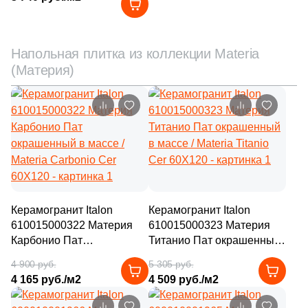
Cer 60X60
Напольная плитка из коллекции Materia
(Материя)
–15%
–15%
Керамогранит Italon
Керамогранит Italon
610015000322 Материя
610015000323 Материя
Карбонио Пат
Титанио Пат окрашенный
окрашенный в массе /
в массе / Materia Titanio
4 900 руб.
5 305 руб.
Materia Carbonio Cer
Cer 60X120
4 165 руб./м2
4 509 руб./м2
60X120