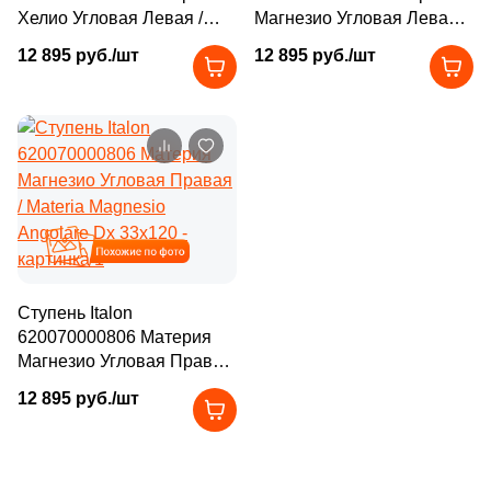
26
90x33 (
)
Хелио Угловая Левая /
Магнезио Угловая Левая /
Materia Helio Angolare Sx
Materia Magnesio Angolare
126
120x33 (
)
12 895 руб./шт
12 895 руб./шт
33x120
Sx 33x120
202
120x32 (
)
84
160x33 (
)
Похожие
Ступень Italon
620070000806 Материя
Магнезио Угловая Правая
/ Materia Magnesio
12 895 руб./шт
Angolare Dx 33x120