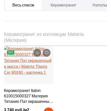
Весь список
Керамогранит
Напольна
Керамогранит из коллекции Materia
(Материя)
ХИТ
Керамогранит Italon
610015000327 Материя
Титанио Пат окрашенный
в массе / Materia Titanio
3 740 руб./м2