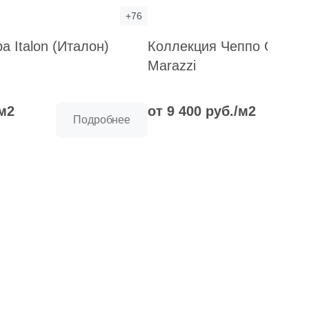
+76
а Italon (Италон)
Коллекция Чеппо Супер
Marazzi
/м2
от 9 400 руб./м2
Подробнее