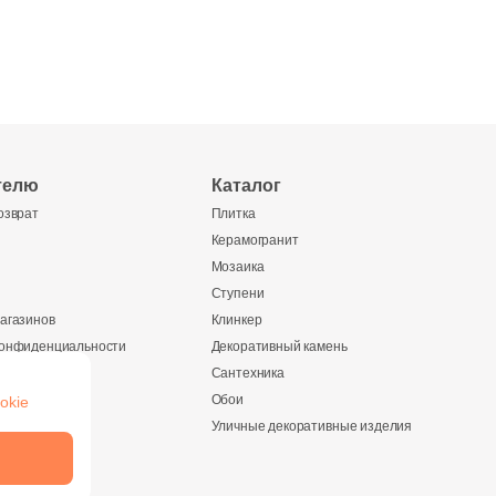
телю
Каталог
озврат
Плитка
Керамогранит
Мозаика
Ступени
агазинов
Клинкер
конфиденциальности
Декоративный камень
Сантехника
Обои
okie
ании
Уличные декоративные изделия
и