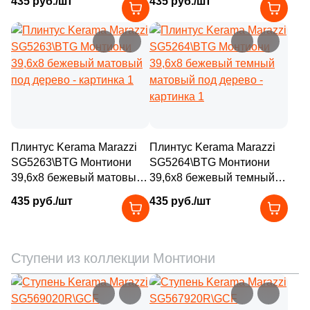
435 руб./шт
435 руб./шт
2
119.5x34 (
)
206
120x33 (
)
5
120x32.5 (
)
3
120x23 (
)
10
120x15 (
)
Плинтус Kerama Marazzi
Плинтус Kerama Marazzi
2
120x60 (
)
SG5263\BTG Монтиони
SG5264\BTG Монтиони
39,6x8 бежевый матовый
3
39,6x8 бежевый темный
120x20 (
)
под дерево
матовый под дерево
435 руб./шт
435 руб./шт
2
120x30 (
)
313
120x32 (
)
Ступени из коллекции Монтиони
7
150x37.5 (
)
3
150x33 (
)
3
150x18.5 (
)