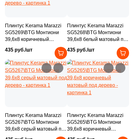
11
75x37.5 (
)
6
75x33 (
)
Плинтус Kerama Marazzi
Плинтус Kerama Marazzi
6
80x35 (
)
SG5269\BTG Монтиони
SG5268\BTG Монтиони
39,6x8 коричневый
39,6x8 белый матовый под
96
80x33 (
)
светлый матовый под
дерево
435 руб./шт
435 руб./шт
дерево
4
90x60 (
)
40
90x33 (
)
3
90x90 (
)
4
119.5x33 (
)
1
119.5x14.5 (
)
2
119.5x12.5 (
)
Плинтус Kerama Marazzi
Плинтус Kerama Marazzi
SG5267\BTG Монтиони
SG5265\BTG Монтиони
4
119.5x10.7 (
)
39,6x8 серый матовый под
39,6x8 коричневый
дерево
матовый под дерево
1
119.5x30 (
)