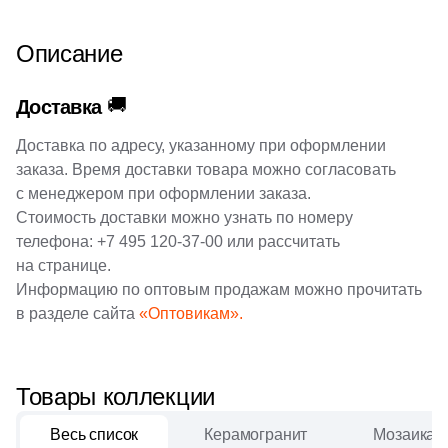
5
30x32 (
)
Описание
4
30x160 (
)
🚚
Доставка
8
30x80 (
)
Доставка по адресу, указанному при оформлении
44
30x33 (
)
заказа. Время доставки товара можно согласовать
410
30x120 (
)
с менеджером при оформлении заказа.
Стоимость доставки можно узнать по номеру
22
30x9.6 (
)
телефона:
+7 495 120-37-00
или рассчитать
32
30x7.2 (
)
на странице.
Информацию по оптовым продажам можно прочитать
2
30x9,6 (
)
в разделе сайта
«Оптовикам».
8
30.5x30.5 (
)
2
30.4x31 (
)
Товары коллекции
2
30x14.5 (
)
Весь список
Керамогранит
Мозаика