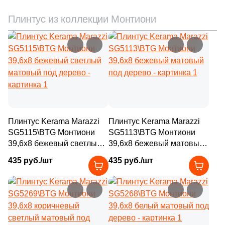
9
60x10,7 (
)
Плинтус из коллекции Монтиони
29
60x30 (
)
3
60x34 (
)
3
60x12.5 (
)
17
60x14.5 (
)
7
60x29.4 (
)
2
60x40 (
)
Плинтус Kerama Marazzi
Плинтус Kerama Marazzi
SG5115\BTG Монтиони
SG5113\BTG Монтиони
2
60х10.7 (
)
39,6x8 бежевый светлый
39,6x8 бежевый матовый
матовый под дерево
под дерево
6
60х14.5 (
)
435 руб./шт
435 руб./шт
1
62.6x31.7 (
)
2
66.5x33 (
)
4
75x15 (
)