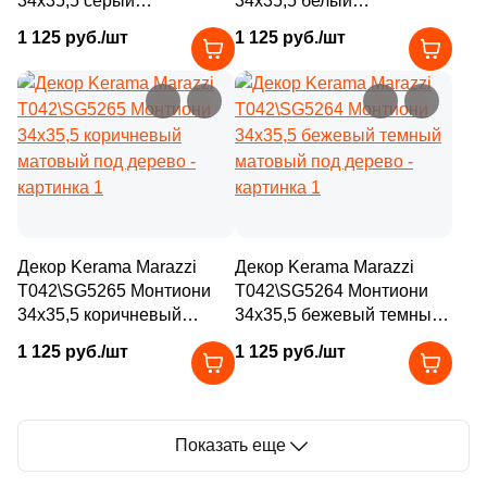
34x35,5 серый
34x35,5 белый
41
37.5x37.5 (
)
комбинированный под
комбинированный под
1 125 руб./шт
1 125 руб./шт
20
37.5x75 (
)
дерево / камень
дерево / камень
2
40.2x30 (
)
4
40.2x9.6 (
)
2
40.2x34 (
)
4
40.2х10.6 (
)
6
40.2x40.2 (
)
Декор Kerama Marazzi
Декор Kerama Marazzi
T042\SG5265 Монтиони
T042\SG5264 Монтиони
2
40.2х33 (
)
34x35,5 коричневый
34x35,5 бежевый темный
7
45x33 (
)
матовый под дерево
матовый под дерево
1 125 руб./шт
1 125 руб./шт
12
59x33 (
)
24
60x10.7 (
)
Показать еще
169
60x33 (
)