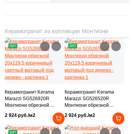
5
31.5x150 (
)
2
31.7x62.5 (
)
3
31х31 (
)
Керамогранит из коллекции Монтиони
16
31.5x120 (
)
5
31x31.7 (
)
ХИТ
ХИТ
9
31x33 (
)
8
31.7x31.7 (
)
8
31.7x120 (
)
21
31x32 (
)
Керамогранит Kerama
Керамогранит Kerama
Marazzi SG526920R
Marazzi SG526520R
32
31x31 (
)
Монтиони обрезной
Монтиони обрезной
20x119,5 коричневый
20x119,5 коричневый
2
31x15 (
)
2 924 руб./м2
2 924 руб./м2
светлый матовый под
матовый под дерево
дерево
2
31.2x31.2 (
)
ХИТ