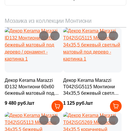
1
33x12 (
)
18
33х80 (
)
Мозаика из коллекции Монтиони
5
33x36 (
)
39
33x100 (
)
155
33x80 (
)
83
33x90 (
)
33
33x119.5 (
)
Декор Kerama Marazzi
Декор Kerama Marazzi
520
33x33 (
)
ID132 Монтиони 60x60
T042\SG5115 Монтиони
бежевый матовый под
34x35,5 бежевый светлый
49
33x150 (
)
дерево / орнамент
матовый под дерево
9 480 руб./шт
1 125 руб./шт
3
33.4x33.4 (
)
1
33x67.5 (
)
5
33х33 (
)