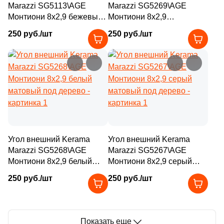
Marazzi SG5113\AGE
Marazzi SG5269\AGE
3
32x30 (
)
Монтиони 8x2,9 бежевый
Монтиони 8x2,9
матовый под дерево
коричневый светлый
46
32x32 (
)
250 руб./шт
250 руб./шт
матовый под дерево
2
32.4x60.8 (
)
33
33х120 (
)
8
33x30 (
)
4
33x34 (
)
4
33x119.7 (
)
Угол внешний Kerama
Угол внешний Kerama
29
33.3x33.3 (
)
Marazzi SG5268\AGE
Marazzi SG5267\AGE
Монтиони 8x2,9 белый
10
Монтиони 8x2,9 серый
33x75 (
)
матовый под дерево
матовый под дерево
250 руб./шт
250 руб./шт
9
33.5x33.5 (
)
76
33x45 (
)
10
33.5х33 (
)
Показать еще