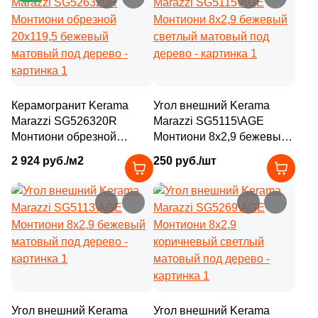
5
31.5x119.7 (
)
2
31x33.4 (
)
4
31.2x33 (
)
4
31.5x31.5 (
)
Керамогранит Kerama
Угол внешний Kerama
2
32.8x32.8 (
)
Marazzi SG526320R
Marazzi SG5115\AGE
Монтиони обрезной
Монтиони 8x2,9 бежевый
11
32x31 (
)
20x119,5 бежевый
светлый матовый под
2 924 руб./м2
250 руб./шт
матовый под дерево
дерево
9
32.3x32.3 (
)
2
32.4x32.4 (
)
35
32x120 (
)
7
32.5x32.5 (
)
1
32x160 (
)
7
32.5x33 (
)
Угол внешний Kerama
Угол внешний Kerama