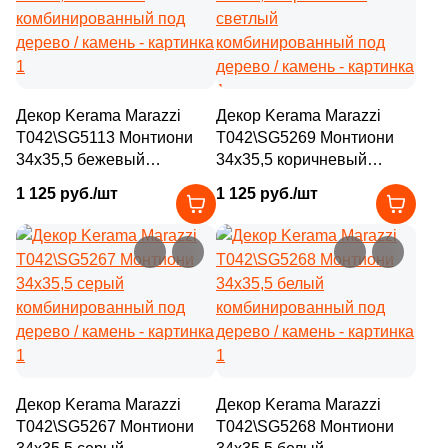
6
33x66.5 (
)
320
33x160 (
)
24
33х60 (
)
Декор Kerama Marazzi
Декор Kerama Marazzi
T042\SG5113 Монтиони
T042\SG5269 Монтиони
2
33.3x46 (
)
34x35,5 бежевый
34x35,5 коричневый
комбинированный под
светлый
519
33x60 (
)
1 125 руб./шт
1 125 руб./шт
дерево / камень
комбинированный под
3
34.3x34.3 (
)
дерево / камень
6
34x40.2 (
)
23
34x34 (
)
3
36x32 (
)
16
36x36 (
)
Декор Kerama Marazzi
Декор Kerama Marazzi
36
37.5x150 (
)
T042\SG5267 Монтиони
T042\SG5268 Монтиони