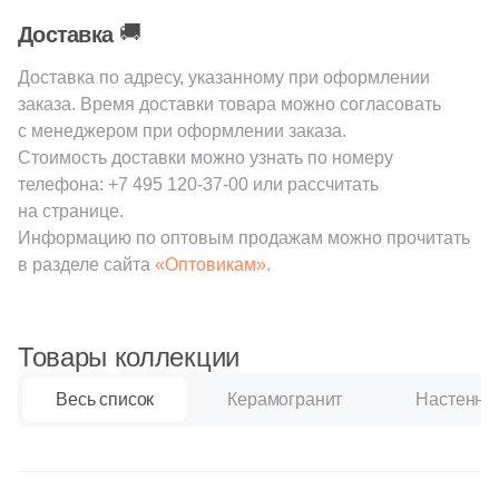
2
31x33.4 (
)
🚚
Доставка
4
31.2x33 (
)
Доставка по адресу, указанному при оформлении
11
32x31 (
)
заказа. Время доставки товара можно согласовать
с менеджером при оформлении заказа.
4
32.3x32.3 (
)
Стоимость доставки можно узнать по номеру
1
32.4x32.4 (
)
телефона:
+7 495 120-37-00
или рассчитать
на странице.
14
32x120 (
)
Информацию по оптовым продажам можно прочитать
в разделе сайта
«Оптовикам».
1
32x160 (
)
7
32.5x33 (
)
Товары коллекции
3
32x32 (
)
1
32.4x60.8 (
)
Весь список
Керамогранит
Настенная
11
33х120 (
)
8
33x30 (
)