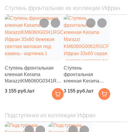
54
Песочный (
)
Ступень фронтальная из коллекции Ифран
54
Розовый (
)
54
Серебро (
)
54
Серый (
)
54
Синий (
)
54
Сиреневый (
)
Ступень фронтальная
Ступень
54
Слоновая кость (
)
клееная Kerama
фронтальная
54
Терракотовый (
)
MarazziKM6060G0341RGCF
клееная Kerama
Ифран 33x60 бежевая
Marazzi
3 155 руб./шт
54
3 155 руб./шт
Фиолетовый (
)
светлая матовая под
KM6060G0061RGCF
камень
Ифран 33x60 серая
54
Фисташковый (
)
светлая матовая под
54
камень
Хаки (
)
Подступенки из коллекции Ифран
54
Черный (
)