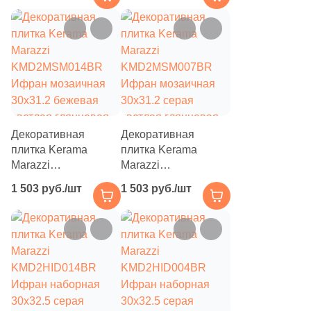
Поверхность
бежевая светлая
серая светлая
глянцевая под
глянцевая под
1017
Матовая (
)
мрамор / с
мрамор / с
орнаментом
орнаментом
19
Глазурованная (
)
94
Глазурованная матовая (
)
8
Глянцевая (
)
Декоративная
Декоративная
27
Лаппатированная (
)
плитка Kerama
плитка Kerama
Marazzi
Marazzi
251
Натуральная (
)
KMD2MSM014BR
KMD2MSM007BR
1 503 руб./шт
1 503 руб./шт
72
Неполированная (
)
Ифран мозаичная
Ифран мозаичная
30x31.2 бежевая
30x31.2 серая
20
Патинированная (
)
светлая глянцевая
светлая глянцевая
под мрамор /
под мрамор /
69
Полированная (
)
геометрия
геометрия
243
Противоскользящая (
)
84
Рельефная (
)