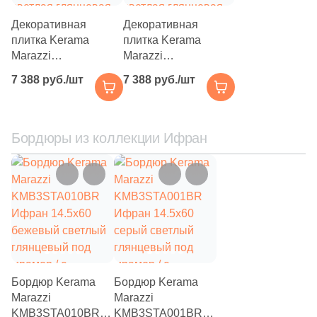
24
Сатинированная (
)
Декоративная
Декоративная
плитка Kerama
плитка Kerama
54
Структурированная (
)
Marazzi
Marazzi
Цвет
KMD2HID014BR
KMD2HID004BR
7 388 руб./шт
7 388 руб./шт
Ифран наборная
Ифран наборная
54
Бежевый (
)
30x32.5 серая
30x32.5 серая
светлая глянцевая
светлая глянцевая
54
Антрацитовый (
)
под мрамор / с
под мрамор / с
Бордюры из коллекции Ифран
орнаментом
орнаментом
54
Белый (
)
54
Бирюзовый (
)
54
Бордовый (
)
54
Голубой (
)
54
Горчичный (
)
Бордюр Kerama
Бордюр Kerama
54
Графит (
)
Marazzi
Marazzi
KMB3STA010BR
KMB3STA001BR
54
Желтый (
)