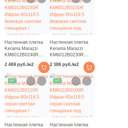
3
33.4x33.4 (
)
1
33x67.5 (
)
4
33х33 (
)
101
33x160 (
)
Настенная плитка
Настенная плитка
Kerama Marazzi
Kerama Marazzi
8
33х60 (
)
KM6012B0240R
KM6012B0230R
Ифран 60x119.5
Ифран 60x119.5
2
33.3x46 (
)
2 469 руб./м2
2 386 руб./м2
бежевая светлая
бежевая светлая
6
34x40.2 (
)
глянцевая /
глянцевая под
структурная под
мрамор
ХИТ
ХИТ
4
34x34 (
)
мрамор
3
36x32 (
)
4
36x36 (
)
2
40.2x30 (
)
Настенная плитка
Настенная плитка
2
40.2х33 (
)