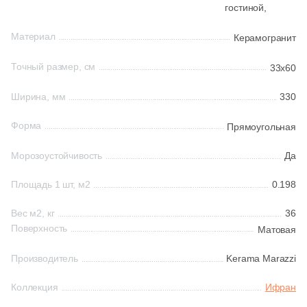
гостиной,
1
24.5x33.3 (
)
Китай
Материал
Керамогранит
3
24.4x32.8 (
)
Точный размер, см
33x60
Индия
3
25x33 (
)
Ширина, мм
330
2
29.3x33 (
)
Испания
Форма
Прямоугольная
3
29.7x33 (
)
Италия
43
29.5x120 (
)
Морозоустойчивость
Да
5
30x32.5 (
)
Площадь 1 шт, м2
0.198
Форма
4
30x31.5 (
)
Вес м2, кг
36
Квадратная
Поверхность
Матовая
4
30x32 (
)
4
30x160 (
)
Производитель
Kerama Marazzi
Прямоугольная
8
30x80 (
)
Коллекция
Ифран
Формы шеврон