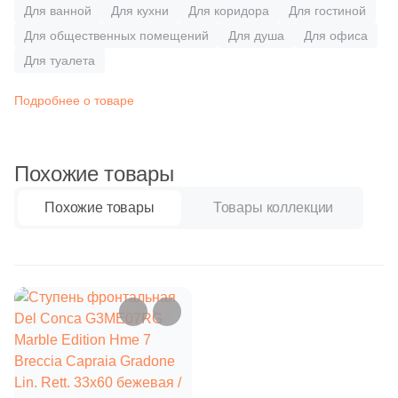
Бетон
Для ванной
99
Для кухни
Для коридора
Для гостиной
Мрамор (
)
Для общественных помещений
Для душа
Для офиса
209
Бетон (
)
Для туалета
Размер, см
6
Гранит (
)
20x20
Подробнее о товаре
184
Дерево (
)
937
Камень (
)
20x40
Похожие товары
8
Котто (
)
40x80
Похожие товары
Товары коллекции
86
Лофт (
)
4
Металл (
)
30x60
66
Моноколор (
)
60x60
3
Оникс (
)
20
Паркет (
)
60x120
2
Сланец (
)