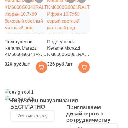
54
Шоколадный (
)
Продолжить поиск в каталоге
Подступенок
Подступенок
Kerama Marazzi
Kerama Marazzi
KM6060G0341RALT
KM6060G0061RALT
Ифран 10.7x60
Ифран 10.7x60
326 руб./шт
326 руб./шт
бежевый светлый
серый светлый
матовый под
матовый под
мрамор
мрамор
3D дизайн-визуализация
БЕСПЛАТНО
Приглашаем
дизайнеров к
Оставить заявку
сотрудничеству