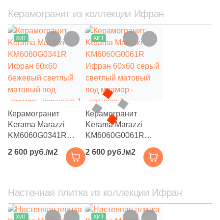
4
33x34 (
)
Керамогранит из коллекции Ифран
4
33x119.7 (
)
ХИТ
ХИТ
7
33.3x33.3 (
)
26
33x45 (
)
299
33x120 (
)
6
33х80 (
)
Керамогранит
Керамогранит
5
33x36 (
)
Kerama Marazzi
Kerama Marazzi
KM6060G0341R
KM6060G0061R
13
33x100 (
)
Ифран 60x60
Ифран 60x60 серый
2 600 руб./м2
2 600 руб./м2
бежевый светлый
светлый матовый
58
33x80 (
)
матовый под
под мрамор
21
33x90 (
)
мрамор
Настенная плитка из коллекции Ифран
13
33x119.5 (
)
86
33x33 (
)
ХИТ
ХИТ