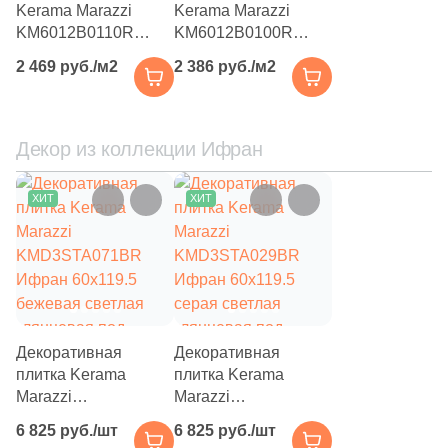
Kerama Marazzi
Kerama Marazzi
KM6012B0110R
KM6012B0100R
1
45x33 (
)
Ифран 60x119.5
Ифран 60x119.5
2 469 руб./м2
2 386 руб./м2
4
59x33 (
)
серая светлая
серая светлая
глянцевая /
глянцевая под
48
60x33 (
)
структурная под
мрамор
мрамор
Декор из коллекции Ифран
6
60x30 (
)
1
62.6x31.7 (
)
ХИТ
ХИТ
32
80x33 (
)
14
90x33 (
)
79
120x33 (
)
111
120x32 (
)
Декоративная
Декоративная
плитка Kerama
плитка Kerama
42
160x33 (
)
Marazzi
Marazzi
9
160x32 (
)
KMD3STA071BR
KMD3STA029BR
6 825 руб./шт
6 825 руб./шт
Ифран 60x119.5
Ифран 60x119.5