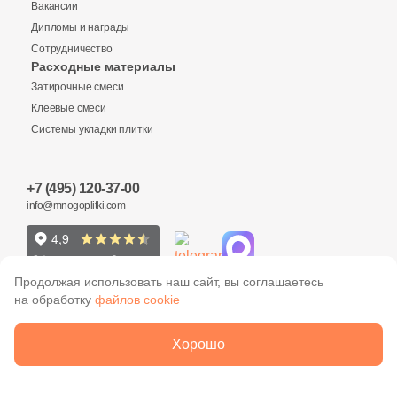
Вакансии
Дипломы и награды
Сотрудничество
Заявка на бесплатный 3D дизайн
Расходные материалы
Количество
Затирочные смеси
Обратная связь
Клеевые смеси
Системы укладки плитки
Ваше имя
3 155 руб.
Общая стоимость
+7 (495) 120-37-00
Ваше имя
info@mnogoplitki.com
Телефон
15 000₽
Минимальная сумма заказа
Телефон
Продолжая использовать наш сайт, вы соглашаетесь
на обработку
файлов cookie
Ваше имя
E-Mail
2005-2026 © Много плитки. Цены и информация,
Хорошо
E-Mail
указанные на сайте не являются публичной офертой
ООО «Много Плитки»
ОГРН 1077758790306
Телефон