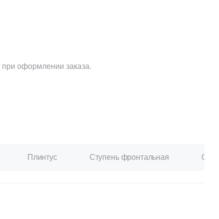
Ваше имя
Телефон
 при оформлении заказа.
E-mail
Плинтус
Ступень фронтальная
Ступ
Комментарий