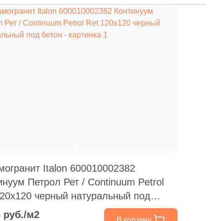
могранит Italon 600010002382
инуум Петрол Рет / Continuum Petrol
120x120 черный натуральный под
н
5 руб./м2
В корзину