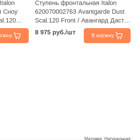
talon
Ступень фронтальная Italon
м Сноу
620070002763 Avantgarde Dust
al.120
Scal.120 Front / Авангард Даст
33x120 бежевая натуральная
8 975 руб./шт
рзину
В корзину
н
под бетон
Матовая,
Натуральная