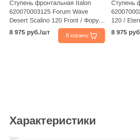
Ступень фронтальная Italon
Ступень ф
620070003125 Forum Wave
62007000
Desert Scalino 120 Front / Форум
120 / Ete
Вэйв Дезерт 33x120 бежевая
Front 33x
8 975 руб./шт
8 975 руб
В корзину
натуральная /
натураль
структурированная под бетон
Характеристики
Цвет