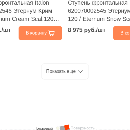
ронтальная Italon
Ступень фронтальная I
2546 Этернум Крим
620070002545 Этерну
rnum Cream Scal.120
120 / Eternum Snow Sc
120 кремовая
Front 33x120 кремовая
./шт
8 975 руб./шт
В корзину
В ко
ная под бетон
натуральная под бето
Показать еще
Поверхность
Бежевый