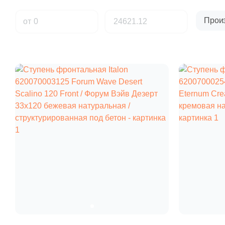
Прои
от