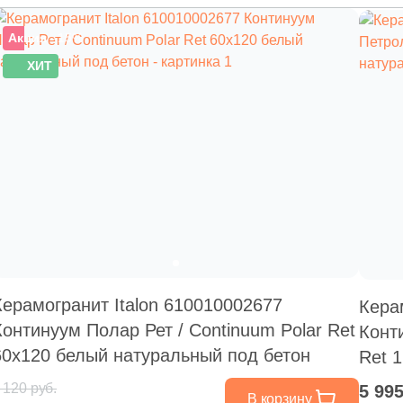
Акция
–15%
ХИТ
Керамогранит Italon 610010002677
Кера
Континуум Полар Рет / Continuum Polar Ret
Конт
60x120 белый натуральный под бетон
Ret 
бето
 120 руб.
5 99
В корзину