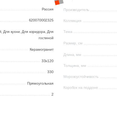
Россия
Производитель
620070002325
Коллекция
й,
Для кухни,
Для коридора,
Для
Тема
гостиной
Размер, см
Керамогранит
Длина, мм
33x120
Толщина, мм
330
Морозоустойчивость
Прямоугольная
Коробок на поддоне
2