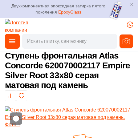
Двухкомпонентная эпоксидная затирка пятого
поколения
EpoxyGlass
Фильтры
Каталог
Плитка
Главная
Каталог
Товары
Ступени
Фронтальные ступ
от
3D дизайн
Керамогранит
Ступень фронтальная Atlas
Производитель
Concorde 620070002117 Empire
Доставка
Мозаика
Silver Root 33x80 серая
118
ABK (
)
Оплата и возврат
матовая под камень
Ступени
72
AMETIS by ESTIMA (
)
Контакты магазинов
3
APE Ceramica (
)
Клинкер
195
ATLAS CONCORDE (Россия) (
)
О компании
Декоративный камень
5
Alpas Euro (
)
Новости
Показать еще
6
Armano (
)
Напольные покрытия