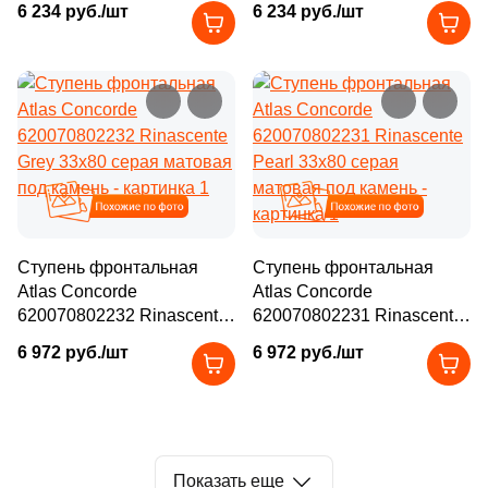
1
32.4x60.8 (
)
6 234 руб./шт
6 234 руб./шт
матовая под камень
матовая под камень
54
Слоновая кость (
)
11
33х120 (
)
54
Терракотовый (
)
8
33x30 (
)
54
Фиолетовый (
)
4
33x34 (
)
54
Фисташковый (
)
4
33x119.7 (
)
Похожие
Похожие
54
Хаки (
)
7
33.3x33.3 (
)
54
Черный (
)
26
33x45 (
)
Ступень фронтальная
Ступень фронтальная
54
Шоколадный (
)
Atlas Concorde
Atlas Concorde
299
33x120 (
)
620070802232 Rinascente
620070802231 Rinascente
Grey 33x80 серая матовая
Pearl 33x80 серая
6
33х80 (
)
6 972 руб./шт
6 972 руб./шт
под камень
матовая под камень
5
33x36 (
)
13
33x100 (
)
58
33x80 (
)
Показать еще