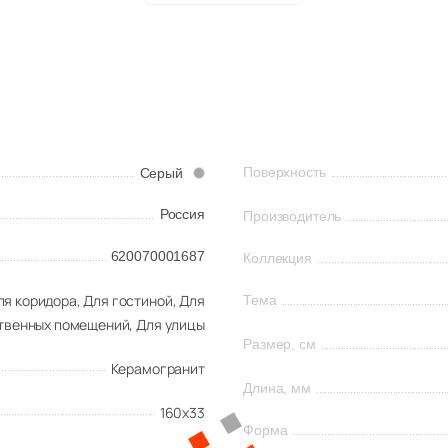
Поверхность
Серый
Россия
Производитель
620070001687
Коллекция
ля коридора,
Для гостиной,
Для
Тема
твенных помещений,
Для улицы
Размер, см
Керамогранит
Длина, мм
160x33
Форма