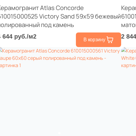
Керамогранит Atlas Concorde
Кера
610015000525 Victory Sand 59x59 бежевый
6100
полированный под камень
мато
4 644 руб./м2
2 84
В корзину