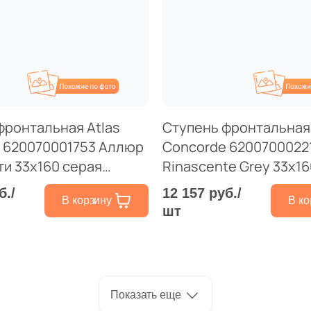
Похожие
П
фронтальная Atlas
Ступень фронтальная 
 620070001753 Аллюр
Concorde 6200700022
ти 33x160 серая
Rinascente Grey 33x16
под камень
матовая под камень
б./
12 157 руб./
В корзину
В ко
шт
Показать еще