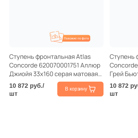
Похожие
Ступень фронтальная Atlas
Ступень 
Concorde 620070001751 Аллюр
Concorde
Джиойя 33x160 серая матовая
Грей Бью
под камень
матовая 
10 872 руб./
10 872 ру
В корзину
шт
шт