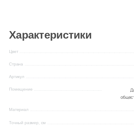
Характеристики
Цвет
Страна
Артикул
Помещение
Д
общес
Материал
Точный размер, см