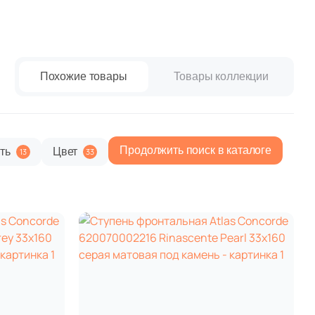
w Trend
paret
Италия
Китай
Россия
Похожие товары
Товары коллекции
Продолжить поиск в каталоге
ть
Цвет
13
33