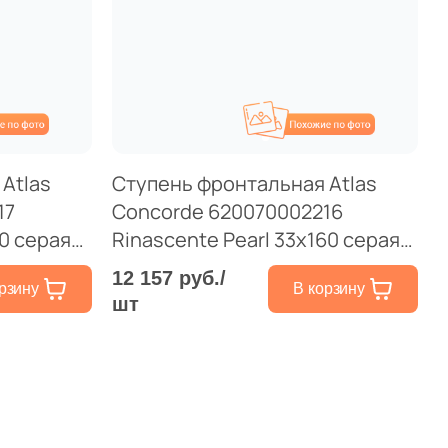
Общая стоимость
охожие
Похожие
Минимальная сумма заказа
Atlas
Ступень фронтальная Atlas
17
Concorde 620070002216
0 серая
Rinascente Pearl 33x160 серая
матовая под камень
12 157 руб./
рзину
В корзину
шт