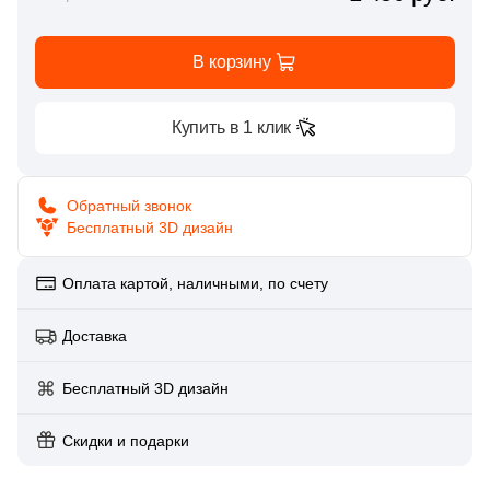
Глазурованная глянцевая
306
Exagres (
)
В корзину
Глазурованная матовая
9
Flaviker (
)
6
GRES TEJO (
)
Купить в 1 клик
Лаппатированная
14
GRESAN (
)
Полированная
9
Global Tile (
)
Обратный звонок
Бесплатный 3D дизайн
10
Greco Gres (
)
Цвет
172
Gres De Aragon (
)
Оплата картой, наличными, по счету
Белая
81
Gresmanc (
)
Доставка
52
Interbau (
)
Бежевая
Бесплатный 3D дизайн
1
Italgraniti (
)
Серая
Скидки и подарки
1590
Italon (Италон) (
)
6
Keope (
)