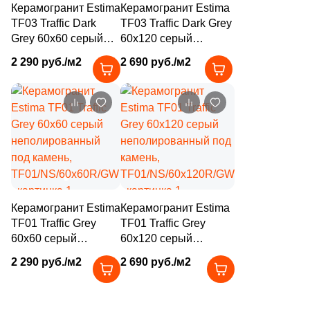
Керамогранит Estima
Керамогранит Estima
1
29.7x59.8 (
)
TF03 Traffic Dark
TF03 Traffic Dark Grey
2
30.4x30.4 (
)
Grey 60x60 серый
60x120 серый
темный
темный
2 290 руб./м2
2 690 руб./м2
5
30x32.5 (
)
неполированный
неполированный под
под камень,
камень,
4
30x31.5 (
)
TF03/NS/60x60R/GC
TF03/NS/60x120R/GC
2
30x14.8 (
)
2
30x119.5 (
)
2
30х119.5 (
)
2
30.5x31.4 (
)
Керамогранит Estima
Керамогранит Estima
5
30x32 (
)
TF01 Traffic Grey
TF01 Traffic Grey
60x60 серый
60x120 серый
4
30x160 (
)
неполированный
неполированный под
2 290 руб./м2
2 690 руб./м2
под камень,
камень,
8
30x80 (
)
TF01/NS/60x60R/GW
TF01/NS/60x120R/GW
44
30x33 (
)