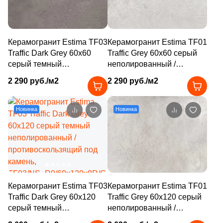
23
15x120 (
)
9
15x31 (
)
Керамогранит Estima TF03
Керамогранит Estima TF01
28
15x60 (
)
Traffic Dark Grey 60x60
Traffic Grey 60x60 серый
серый темный
неполированный /
2
15.5x31 (
)
неполированный /
противоскользящий под
2 290 руб./м2
2 290 руб./м2
противоскользящий под
камень,
3
15x33 (
)
камень,
TF01/NS_R9/60x60x9R/GW
TF03/NS_R9/60x60x9R/GC
8
15x75 (
)
Новинка
Новинка
10
15x30 (
)
2
15.5x30 (
)
1
15x24.5 (
)
1
15x160 (
)
Керамогранит Estima TF03
Керамогранит Estima TF01
Traffic Dark Grey 60x120
Traffic Grey 60x120 серый
1
16х67 (
)
серый темный
неполированный /
неполированный /
противоскользящий под
3
16.2x66.5 (
)