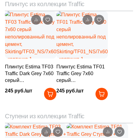
Плинтус из коллекции Traffic
22
30x9.6 (
)
32
30x7.2 (
)
2
30x9,6 (
)
8
30.5x30.5 (
)
2
30.4x31 (
)
2
30x14.5 (
)
Плинтус Estima TF03
Плинтус Estima TF01
Traffic Dark Grey 7x60
Traffic Grey 7x60
5
31.5x150 (
)
серый
серый
неполированный под
неполированный под
2
31.7x62.5 (
)
245 руб./шт
245 руб./шт
цемент,
цемент,
Skirting/TF03_NS/7x60
3
Skirting/TF01_NS/7x60
31х31 (
)
16
31.5x120 (
)
Ступени из коллекции Traffic
5
31x31.7 (
)
9
31x33 (
)