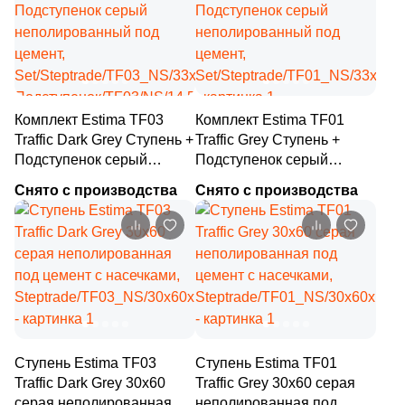
8
31.7x31.7 (
)
8
31.7x120 (
)
21
31x32 (
)
Комплект Estima TF03
Комплект Estima TF01
32
31x31 (
)
Traffic Dark Grey Ступень +
Traffic Grey Ступень +
Подступенок серый
Подступенок серый
2
31x15 (
)
неполированный под
неполированный под
Снято с производства
Снято с производства
цемент,
2
цемент,
31.2x31.2 (
)
Set/Steptrade/TF03_NS/33x120/S1/
Set/Steptrade/TF01_NS/33x120
5
31.5x119.7 (
)
Подступенок/TF03/NS/14,5x120
2
31x33.4 (
)
4
31.2x33 (
)
4
31.5x31.5 (
)
Ступень Estima TF03
Ступень Estima TF01
2
32.8x32.8 (
)
Traffic Dark Grey 30x60
Traffic Grey 30x60 серая
серая неполированная
неполированная под