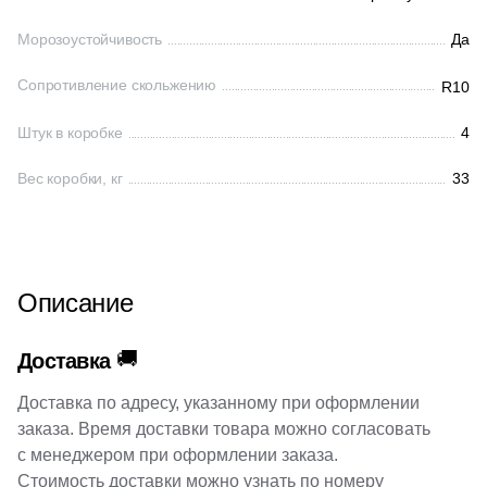
2
80x80 (
)
Морозоустойчивость
Да
4
3.2x33 (
)
Сопротивление скольжению
R10
24
3x33 (
)
Штук в коробке
4
10
4.8x60 (
)
Вес коробки, кг
4
33
5x36 (
)
6
6.5x30 (
)
3
7.2x60 (
)
Описание
7
7.2x30 (
)
3
9.6x30 (
)
🚚
Доставка
6
9.6x40.2 (
)
Доставка по адресу, указанному при оформлении
37
10.7x60 (
)
заказа. Время доставки товара можно согласовать
с менеджером при оформлении заказа.
38
10.7x119.5 (
)
Стоимость доставки можно узнать по номеру