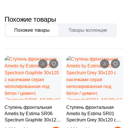
Бетон
3
Quadro Decor (
)
17
ROSAGRES (
)
Похожие товары
Размер, см
9
Rex Ceramiche (
)
Похожие товары
Товары коллекции
20x20
5
SERANIT (
)
5
Sierragres (
)
20x40
17
Staro (
)
40x80
1
Unitile (Шахтинская Плитка) (
)
52
Venatto (
)
30x60
20
Weeco (
)
60x60
24
Westerwalder Klinker (
)
Ступень фронтальная
Ступень фронтальная
4
White Hills (
)
60x120
Ametis by Estima SR06
Ametis by Estima SR01
Spectrum Graphite 30x120
Spectrum Grey 30x120 с
26
Zikkurat (
)
с насечками серая
насечками серая