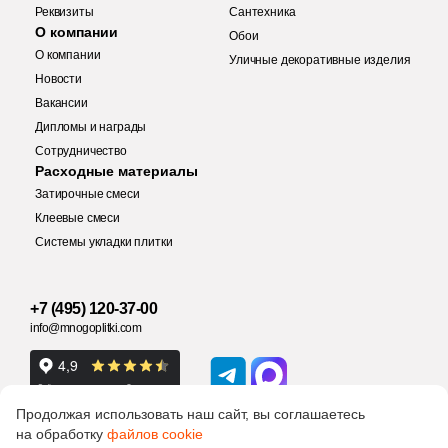
Реквизиты
Сантехника
155
33x80 (
)
О компании
Обои
83
33x90 (
)
О компании
Уличные декоративные изделия
Купить в 1 клик
Новости
33
33x119.5 (
)
Вакансии
Дипломы и награды
520
33x33 (
)
Сотрудничество
Заявка на бесплатный 3D дизайн
49
33x150 (
)
Расходные материалы
Количество
Затирочные смеси
Обратная связь
3
33.4x33.4 (
)
Клеевые смеси
Системы укладки плитки
1
33x67.5 (
)
Ваше имя
5
33х33 (
)
1 450 руб.
Общая стоимость
+7 (495) 120-37-00
Ваше имя
6
33x66.5 (
)
info@mnogoplitki.com
320
33x160 (
)
Телефон
15 000₽
Минимальная сумма заказа
24
33х60 (
)
Телефон
Продолжая использовать наш сайт, вы соглашаетесь
на обработку
2
файлов cookie
33.3x46 (
)
Ваше имя