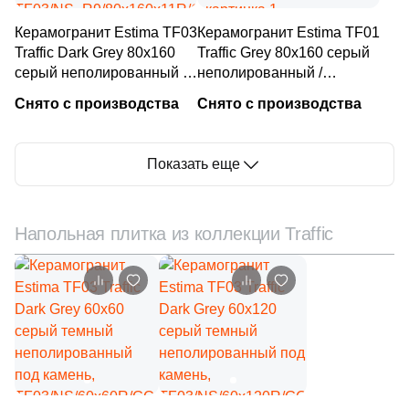
1
24.5x33.3 (
)
Керамогранит Estima TF03
Керамогранит Estima TF01
3
24.5x24.5 (
)
Traffic Dark Grey 80x160
Traffic Grey 80x160 серый
серый неполированный /
неполированный /
3
24.4x32.8 (
)
противоскользящий под
противоскользящий под
Снято с производства
Снято с производства
1
25х25 (
)
цемент,
цемент,
TF03/NS_R9/80x160x11R/GC
TF01/NS_R9/80x160x11R/GW
3
25x33 (
)
Показать еще
5
26x35 (
)
2
27x30.5 (
)
Напольная плитка из коллекции Traffic
2
29.5x29.5 (
)
1
29.7x59.7 (
)
2
29.3x33 (
)
7
29.7x33 (
)
43
29.5x120 (
)