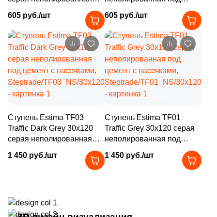
11
32x31 (
)
под цемент с насечками,
цемент с насечками,
605 руб./шт
605 руб./шт
9
32.3x32.3 (
)
Steptrade/TF03_NS/30x60x10
Steptrade/TF01_NS/30x60x10
2
32.4x32.4 (
)
35
32x120 (
)
7
32.5x32.5 (
)
1
32x160 (
)
7
32.5x33 (
)
Ступень Estima TF03
Ступень Estima TF01
Traffic Dark Grey 30x120
Traffic Grey 30x120 серая
3
32x30 (
)
серая неполированная
неполированная под
46
32x32 (
)
под цемент с насечками,
цемент с насечками,
1 450 руб./шт
1 450 руб./шт
Steptrade/TF03_NS/30x120x10
Steptrade/TF01_NS/30x120x10
2
32.4x60.8 (
)
33
33х120 (
)
8
33x30 (
)
3D дизайн-визуализация