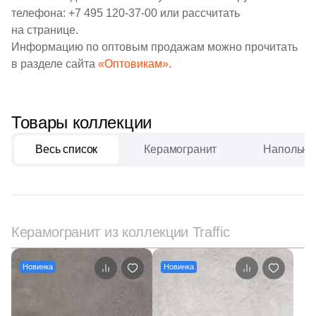
телефона:
+7 495 120-37-00
или рассчитать
9
10.7х119.5 (
)
на странице.
22
10.7x80 (
)
Информацию по оптовым продажам можно прочитать
в разделе сайта
«Оптовикам».
2
12x61 (
)
5
12x33 (
)
Товары коллекции
4
12x24.5 (
)
21
13.5x24.5 (
)
Весь список
Керамогранит
Напольна
43
14.5x60 (
)
17
14.5x120 (
)
1
14.8x120 (
)
Керамогранит из коллекции Traffic
1
14.8x60 (
)
Новинка
Новинка
12
14.8x30 (
)
8
14.5x80 (
)