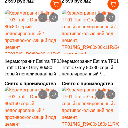
2 690 руб./м2
2 690 руб./м2
противоскользящий под
камень,
камень,
TF01/NS_R9/60x120x9R/GW
12
17.5x80 (
)
TF03/NS_R9/60x120x9R/GC
1
17x61 (
)
23
17.5x39.5 (
)
1
19.5x120 (
)
1
20x80 (
)
Керамогранит Estima TF03
Керамогранит Estima TF01
15
20x120 (
)
Traffic Dark Grey 80x80
Traffic Grey 80x80 серый
серый неполированный /
неполированный /
8
20x100 (
)
противоскользящий под
противоскользящий под
Снято с производства
Снято с производства
цемент,
15
цемент,
22.5x90 (
)
TF03/NS_R9/80x80x11R/GC
TF01/NS_R9/80x80x11R/GW
26
22.5x22.5 (
)
1
24.5x33.4 (
)
3
24.5x33 (
)