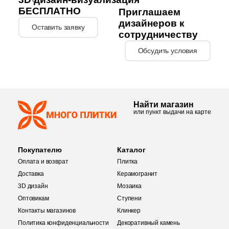
4
33x34 (
)
БЕСПЛАТНО
Приглашаем
дизайнеров к
4
33x119.7 (
)
Оставить заявку
сотрудничеству
29
33.3x33.3 (
)
Обсудить условия
10
33x75 (
)
9
33.5x33.5 (
)
76
33x45 (
)
Найти магазин
или пункт выдачи на карте
10
33.5х33 (
)
1002
33x120 (
)
Покупателю
Каталог
1
33x12 (
)
Оплата и возврат
Плитка
Доставка
Керамогранит
18
33х80 (
)
3D дизайн
Мозаика
5
33x36 (
)
Оптовикам
Ступени
Контакты магазинов
Клинкер
39
33x100 (
)
Политика конфиденциальности
Декоративный камень