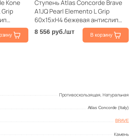
de Kone
Ступень Atlas Concorde Brave
 Grip
A1JQ Pearl Elemento L Grip
ип
60х15хH4 бежевая антислип
ень
натуральная под камень
8 556 руб./шт
рзину
В корзину
Противоскользящая,
Натуральная
Atlas Concorde (Italy)
BRAVE
Камень