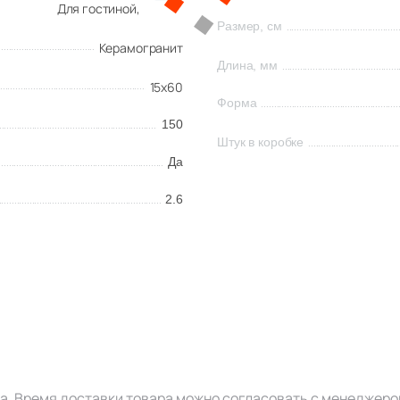
Для гостиной,
Размер, см
Керамогранит
Длина, мм
15x60
Форма
150
Штук в коробке
Да
2.6
за. Время доставки товара можно согласовать с менеджеро