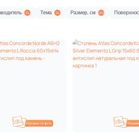
зводитель
Тема
Размер, см
Поверхнос
54
24
199
Похожие
П