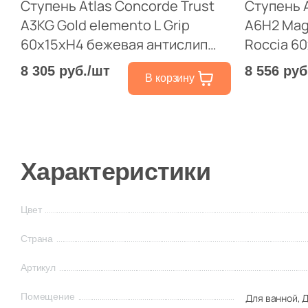
Ступень Atlas Concorde Trust
Ступень 
A3KG Gold elemento L Grip
A6H2 Mag
60x15xH4 бежевая антислип
Roccia 6
под камень
антислип
8 305 руб./шт
8 556 руб
В корзину
Характеристики
Цвет
Страна
Артикул
Помещение
Для ванной,
Д