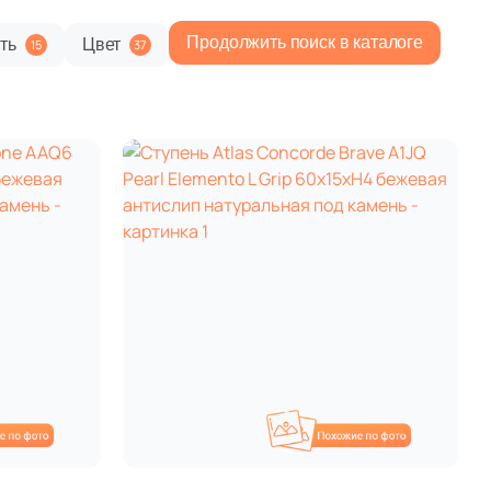
Продолжить поиск в каталоге
ть
Цвет
15
37
Общая стоимость
8 556 руб.
Минимальная сумма заказа
охожие
Похожие