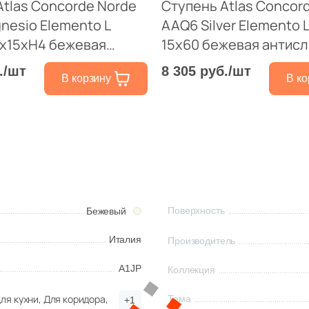
Atlas Concorde Norde
Ступень Atlas Concor
nesio Elemento L
AAQ6 Silver Elemento L
0x15xH4 бежевая
15x60 бежевая антисл
 под камень
натуральная под кам
./шт
8 305 руб./шт
В корзину
В ко
Поверхность
Бежевый
Италия
Производитель
A1JP
Коллекция
ля кухни,
Для коридора,
Тема
+1