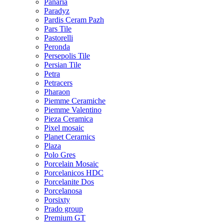
Panaria
Paradyz
Pardis Ceram Pazh
Pars Tile
Pastorelli
Peronda
Persepolis Tile
Persian Tile
Petra
Petracers
Pharaon
Piemme Ceramiche
Piemme Valentino
Pieza Ceramica
Pixel mosaic
Planet Ceramics
Plaza
Polo Gres
Porcelain Mosaic
Porcelanicos HDC
Porcelanite Dos
Porcelanosa
Porsixty
Prado group
Premium GT