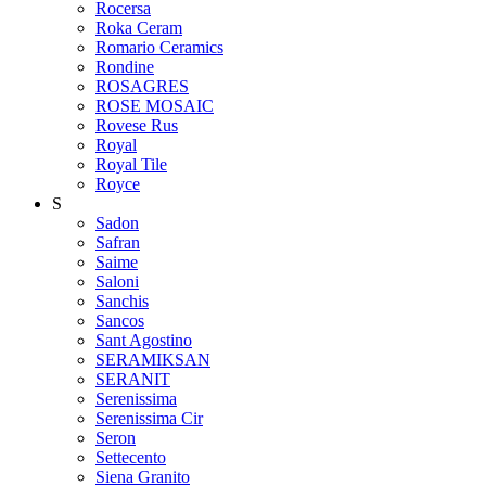
Rocersa
Roka Ceram
Romario Ceramics
Rondine
ROSAGRES
ROSE MOSAIC
Rovese Rus
Royal
Royal Tile
Royce
S
Sadon
Safran
Saime
Saloni
Sanchis
Sancos
Sant Agostino
SERAMIKSAN
SERANIT
Serenissima
Serenissima Cir
Seron
Settecento
Siena Granito