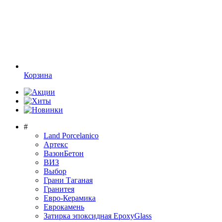
Корзина
#
Land Porcelanico
Артекс
ВазонБетон
ВИЗ
Выбор
Грани Таганая
Гранитея
Евро-Керамика
Еврокамень
Затирка эпоксидная EpoxyGlass