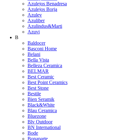
Azulejos Benadresa
Azulejos Borja
Azulev
Azuliber
Azulindus&Marti
Azuvi
B
Baldocer
Basconi Home
Belani
Bella Vista
Belleza Ceramica
BELMAR
Best Ceramic
Best Point Ceramics
Best Stone
Bestile
Bien Seramik
Black&White
Blau Ceramica
Bluezone
Blv Outdoor
BN International
Bode
Bonaparte