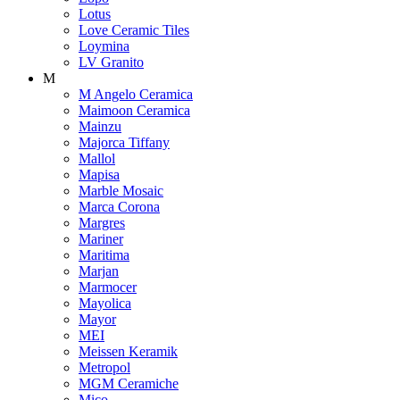
Lotus
Love Ceramic Tiles
Loymina
LV Granito
M
M Angelo Ceramica
Maimoon Ceramica
Mainzu
Majorca Tiffany
Mallol
Mapisa
Marble Mosaic
Marca Corona
Margres
Mariner
Maritima
Marjan
Marmocer
Mayolica
Mayor
MEI
Meissen Keramik
Metropol
MGM Ceramiche
Mico