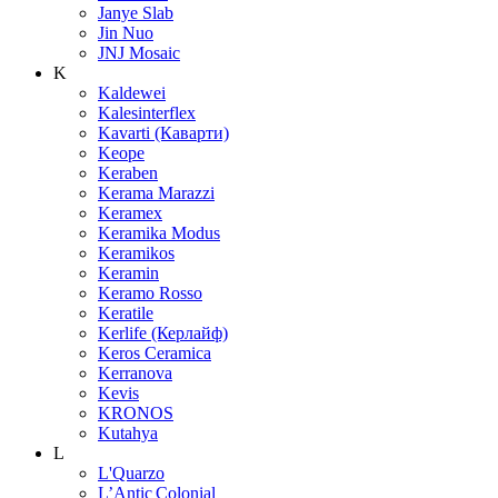
Janye Slab
Jin Nuo
JNJ Mosaic
K
Kaldewei
Kalesinterflex
Kavarti (Каварти)
Keope
Keraben
Kerama Marazzi
Keramex
Keramika Modus
Keramikos
Keramin
Keramo Rosso
Keratile
Kerlife (Керлайф)
Keros Ceramica
Kerranova
Kevis
KRONOS
Kutahya
L
L'Quarzo
L’Antic Colonial