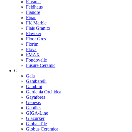
Favania
Feldhaus
Fiandre
Fipar
FK Marble
Flais Granito
Flaviker
Floor Gres
Florim
Flova
FMAX
Fondovalle
Fusure Ceramic
G
Gala
Gambarelli
Gambini
Gardenia Orchidea
Gayafores
Genesis
Geotiles
GIGA-Line
Glazurker
Global Tile
Globus Ceramica