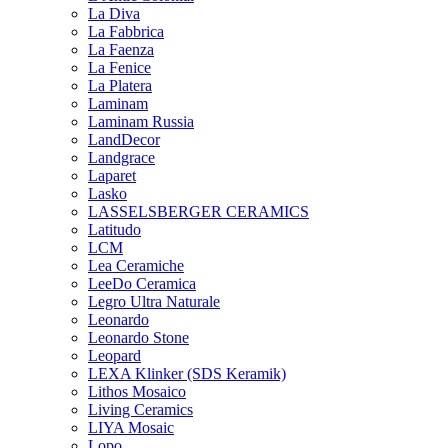
La Diva
La Fabbrica
La Faenza
La Fenice
La Platera
Laminam
Laminam Russia
LandDecor
Landgrace
Laparet
Lasko
LASSELSBERGER CERAMICS
Latitudo
LCM
Lea Ceramiche
LeeDo Ceramica
Legro Ultra Naturale
Leonardo
Leonardo Stone
Leopard
LEXA Klinker (SDS Keramik)
Lithos Mosaico
Living Ceramics
LIYA Mosaic
Lopo