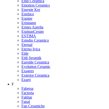
Emil Ceramica
Emotion Ceramics
Energie Ker
Ennface
Equipe
Erismann
Ermes Aurelia
EspinasCeram
ESTIMA
Estudio Ceramico
Eternal
Eterno Ivica
Etile
Etili Seramik
Eurotile Ceramica
Evolution Ceramic
Exagres
Exterior Ceramica
Ezarri
F
Fabresa
Factoria
Fakhar
Fanal
Fap Ceramiche