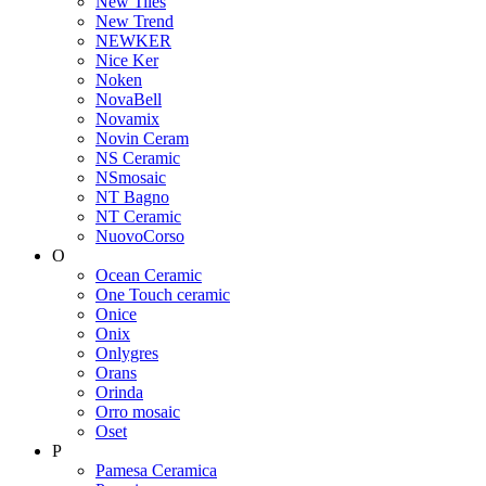
New Tiles
New Trend
NEWKER
Nice Ker
Noken
NovaBell
Novamix
Novin Ceram
NS Ceramic
NSmosaic
NT Bagno
NT Ceramic
NuovoCorso
O
Ocean Ceramic
One Touch ceramic
Onice
Onix
Onlygres
Orans
Orinda
Orro mosaic
Oset
P
Pamesa Ceramica