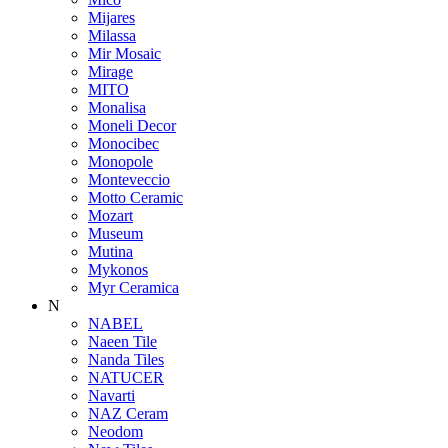
Mijares
Milassa
Mir Mosaic
Mirage
MITO
Monalisa
Moneli Decor
Monocibec
Monopole
Monteveccio
Motto Ceramic
Mozart
Museum
Mutina
Mykonos
Myr Ceramica
N
NABEL
Naeen Tile
Nanda Tiles
NATUCER
Navarti
NAZ Ceram
Neodom