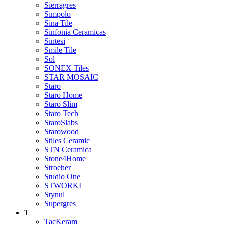
Sierragres
Simpolo
Sina Tile
Sinfonia Ceramicas
Sintesi
Smile Tile
Sol
SONEX Tiles
STAR MOSAIC
Staro
Staro Home
Staro Slim
Staro Tech
StaroSlabs
Starowood
Stiles Ceramic
STN Ceramica
Stone4Home
Stroeher
Studio One
STWORKI
Stynul
Supergres
T
TacKeram