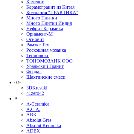
Камелот
Керамогранит из Китая
Компания "ПРАКТИКА"
Много Плитки
Много Плитки Индия
Нефрит Керамика
Орнамент-М
Основит
Рамэкс Тех
Роскошная мозаика
Теплолюкс
ТОНОМОЗАИК ООО
Уральский Гранит
Феодал
Шахтинские смеси
0-9
3DKrestiki
41zero42
A
A-Ceramica
A.C.A.
ABK
Absolut Gres
Absolut Keramika
ADEX