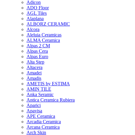
Adicon
ADO Floor
AGL Tiles
Alaplana
ALBORZ CERAMIC
Alcora
Aleluia Ceramicas
ALMA Ceramica
Alpas 2 CM
Alpas Cera
Alpas Euro
Alta Step
Altacera
Amadei
Amadis
AMETIS by ESTIMA
AMIN TILE
Anka Seramic
Antica Ceramica Rubiera
Aparici
Apavisa
APE Ceramica
Arcadia Ceramica
Arcana Ceramica
Arch Skin