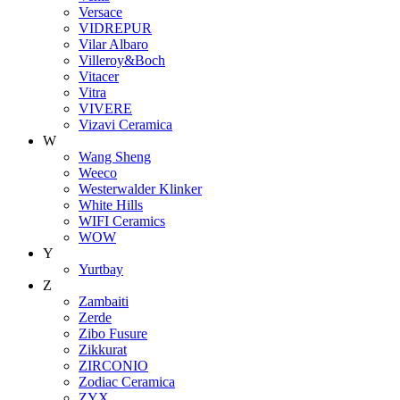
Versace
VIDREPUR
Vilar Albaro
Villeroy&Boch
Vitacer
Vitra
VIVERE
Vizavi Ceramica
W
Wang Sheng
Weeco
Westerwalder Klinker
White Hills
WIFI Ceramics
WOW
Y
Yurtbay
Z
Zambaiti
Zerde
Zibo Fusure
Zikkurat
ZIRCONIO
Zodiac Ceramica
ZYX