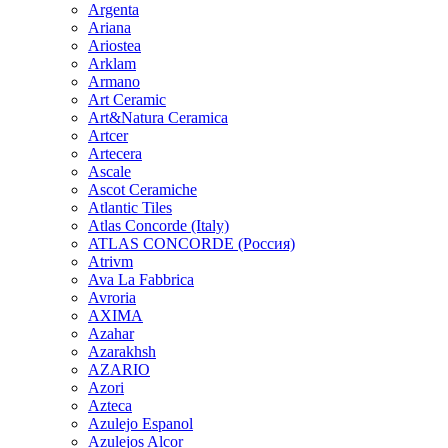
Argenta
Ariana
Ariostea
Arklam
Armano
Art Ceramic
Art&Natura Ceramica
Artcer
Artecera
Ascale
Ascot Ceramiche
Atlantic Tiles
Atlas Concorde (Italy)
ATLAS CONCORDE (Россия)
Atrivm
Ava La Fabbrica
Avroria
AXIMA
Azahar
Azarakhsh
AZARIO
Azori
Azteca
Azulejo Espanol
Azulejos Alcor