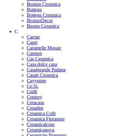
Bonton Ceramica
Bottega
Bottega Ceramica
BronzoDecor
Buono Ceramica
C
Caesar
Capri
Caramelle Mosaic
Carmen
Cas Ceramica
Casa dolce casa
Casalgrande Padana
Casati Ceramica
Cayyenne
Ce.Si.
Cedit
Century
Ceracasa
Ceradim
Ceramica Colli
Ceramica Fioranese
Ceramicalcora
Ceramicanova
Ceramiche Brennero