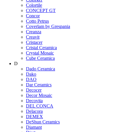
Colortile
CONCEPT GT
Concor
Cotto Petrus
Coverlam by Grespania
Creanza
Creavit
Cristacer
Cristal Ceramica
Crystal Mosaic
Cube Ceramica
D
Dado Ceramica
Dako
DAO
Dar Ceramics
Decocer
Decor Mosaic
Decovita
DEL CONCA
Delacora
DEMEX
DeShun Ceramics
Diamant