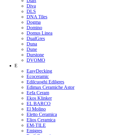
Diart
Diva
DLS
DNA Tiles
Dogma
Domino
Domus Linea
DualGres
Duna
Dune
Durstone
DVOMO
E
EasyDecking
Ecoceramic
Edilcuoghi Edilgres
Edimax Ceramiche Astor
Eefa Ceram
Ekos Klinker
EL BARCO
El Molino
Eletto Ceramica
Elios Ceramica
EM-TILE
Emigres