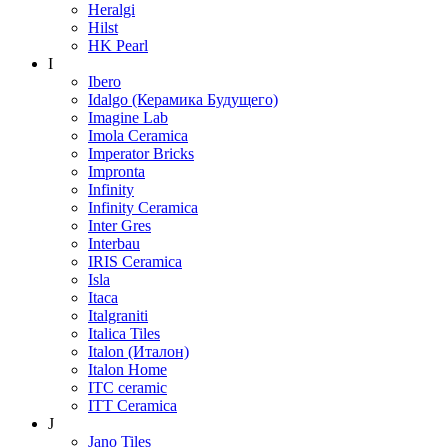
Heralgi
Hilst
HK Pearl
I
Ibero
Idalgo (Керамика Будущего)
Imagine Lab
Imola Ceramica
Imperator Bricks
Impronta
Infinity
Infinity Ceramica
Inter Gres
Interbau
IRIS Ceramica
Isla
Itaca
Italgraniti
Italica Tiles
Italon (Италон)
Italon Home
ITC ceramic
ITT Ceramica
J
Jano Tiles