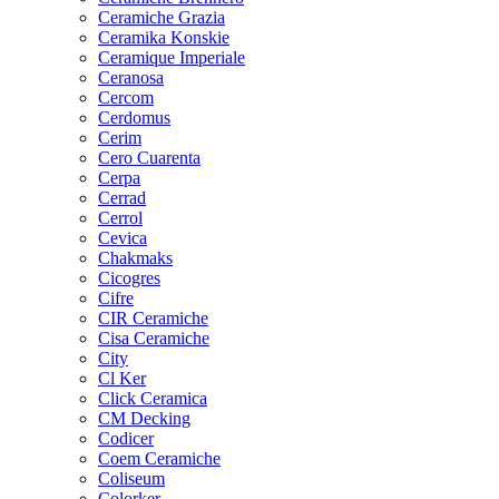
Ceramiche Grazia
Ceramika Konskie
Ceramique Imperiale
Ceranosa
Cercom
Cerdomus
Cerim
Cero Cuarenta
Cerpa
Cerrad
Cerrol
Cevica
Chakmaks
Cicogres
Cifre
CIR Ceramiche
Cisa Ceramiche
City
Cl Ker
Click Ceramica
CM Decking
Codicer
Coem Ceramiche
Coliseum
Colorker