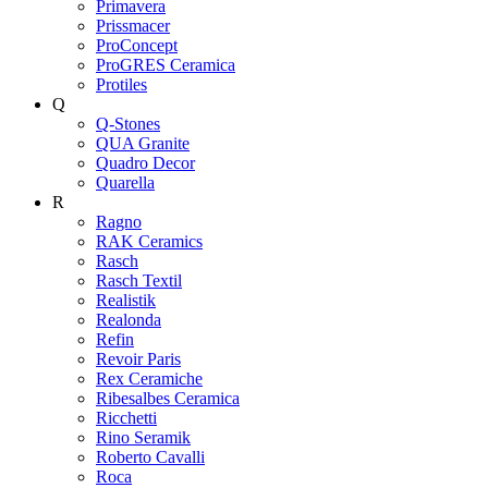
Primavera
Prissmacer
ProConcept
ProGRES Ceramica
Protiles
Q
Q-Stones
QUA Granite
Quadro Decor
Quarella
R
Ragno
RAK Ceramics
Rasch
Rasch Textil
Realistik
Realonda
Refin
Revoir Paris
Rex Ceramiche
Ribesalbes Ceramica
Ricchetti
Rino Seramik
Roberto Cavalli
Roca