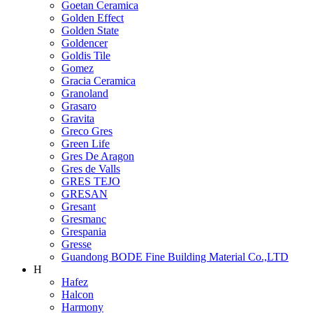
Goetan Ceramica
Golden Effect
Golden State
Goldencer
Goldis Tile
Gomez
Gracia Ceramica
Granoland
Grasaro
Gravita
Greco Gres
Green Life
Gres De Aragon
Gres de Valls
GRES TEJO
GRESAN
Gresant
Gresmanc
Grespania
Gresse
Guandong BODE Fine Building Material Co.,LTD
H
Hafez
Halcon
Harmony