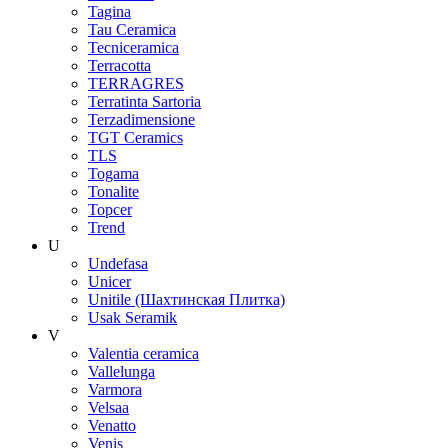
Tagina
Tau Ceramica
Tecniceramica
Terracotta
TERRAGRES
Terratinta Sartoria
Terzadimensione
TGT Ceramics
TLS
Togama
Tonalite
Topcer
Trend
U
Undefasa
Unicer
Unitile (Шахтинская Плитка)
Usak Seramik
V
Valentia ceramica
Vallelunga
Varmora
Velsaa
Venatto
Venis