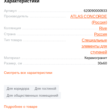
Характеристики
165
Бронзовый (
)
Артикул
620090000933
Производитель
ATLAS CONCORDE
165
Графит (
)
(Россия)
Показать еще
165
Золотой (
)
Коллекция
Rive
Страна
Россия
Продолжить поиск в каталоге
165
Кремовый (
)
Тип товара
Специальные
165
Песочный (
)
элементы для
ступеней
165
Серый (
)
Материал
Керамогранит
Размер, см
30x60
165
Слоновая кость (
)
Смотреть все характеристики
165
Черный (
)
Для коридора
Для гостиной
Для общественных помещений
Подробнее о товаре