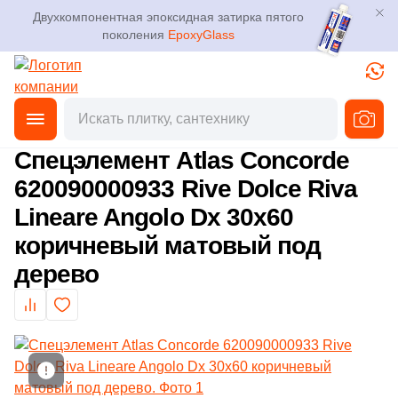
Двухкомпонентная эпоксидная затирка пятого
поколения
EpoxyGlass
Фильтры
Каталог
Плитка
Главная
Каталог
Товары
Ступени
Специальные элем
от
3D дизайн
Керамогранит
Спецэлемент Atlas Concorde
Производитель
620090000933 Rive Dolce Riva
Доставка
Мозаика
Lineare Angolo Dx 30x60
4
APE Ceramica (
)
Оплата и возврат
коричневый матовый под
Ступени
168
ATLAS CONCORDE (Россия) (
)
дерево
Контакты магазинов
32
Atlas Concorde (Italy) (
)
Клинкер
10
Cerdomus (
)
О компании
Декоративный камень
36
Exagres (
)
Новости
Показать еще
1
GRESAN (
)
Напольные покрытия