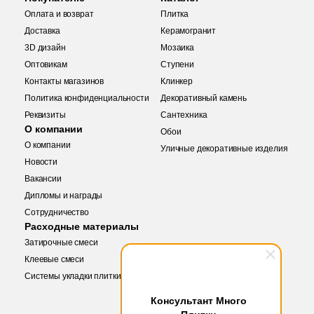
Оплата и возврат
Плитка
Доставка
Керамогранит
3D дизайн
Мозаика
Оптовикам
Ступени
Контакты магазинов
Клинкер
Политика конфиденциальности
Декоративный камень
Реквизиты
Сантехника
О компании
Обои
О компании
Уличные декоративные изделия
Новости
Вакансии
Дипломы и награды
Купить в 1 клик
Сотрудничество
Заявка на бесплатный 3D дизайн
Расходные материалы
Затирочные смеси
Обратная связь
Клеевые смеси
Системы укладки плитки
Количество
Ваше имя
Консультант Много