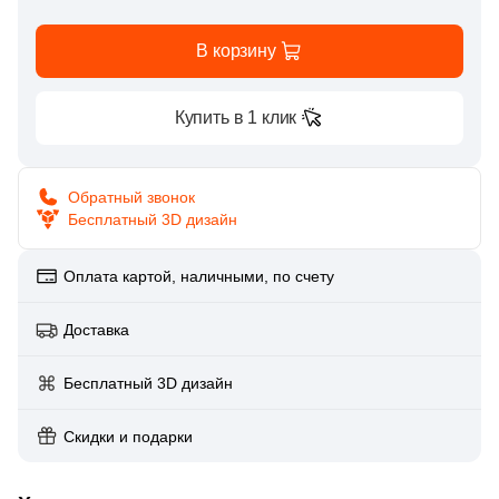
Показать еще
10
4.8x60 (
)
В корзину
Поверхность
4
5x36 (
)
208
Матовая (
)
Купить в 1 клик
23
17.5x39.5 (
)
2
Глазурованная матовая (
)
1
30x33 (
)
Обратный звонок
14
Натуральная (
)
120
30x120 (
)
Бесплатный 3D дизайн
3
Полированная (
)
32
30x7.2 (
)
Оплата картой, наличными, по счету
160
Противоскользящая (
)
22
33x60 (
)
Показать еще
165
Рельефная (
)
Доставка
3
34.3x34.3 (
)
Цвет
Бесплатный 3D дизайн
165
Коричневый (
)
Скидки и подарки
165
Бежевый (
)
165
Белый (
)