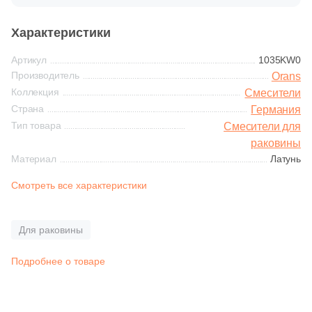
Синяя и голубая
Характеристики
Коричневая
Артикул
1035KW0
Производитель
Orans
Черная
Коллекция
Смесители
Страна
Германия
Тип товара
Смесители для
Тема (рисунок на плитке)
раковины
Моноколор
Материал
Латунь
Смотреть все характеристики
Дерево
Для раковины
Мрамор
Подробнее о товаре
Камень