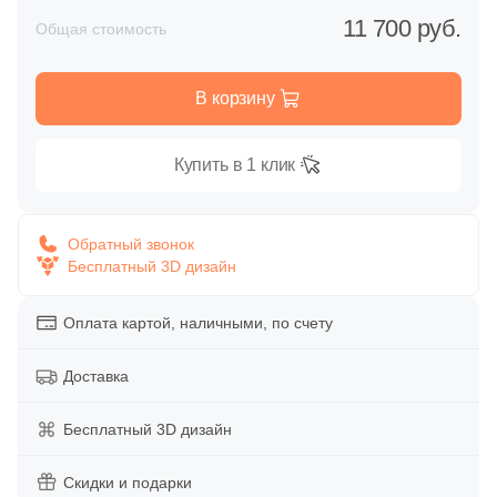
1
Вороненая сталь (
)
Глазурованная глянцевая
11 700 руб.
Общая стоимость
1
Золотой (
)
Глазурованная матовая
1
Красный (
)
В корзину
1
Латунь (
)
Лаппатированная
Купить в 1 клик
1
Медь (
)
Полированная
1
Нержавеющая сталь (
)
Обратный звонок
1
Никель (
)
Бесплатный 3D дизайн
Цвет
1
Розовый (
)
Белая
Оплата картой, наличными, по счету
1
Серый (
)
Доставка
Бежевая
1
Сталь (
)
1
Черный (
)
Бесплатный 3D дизайн
Серая
Продолжить поиск в каталоге
Скидки и подарки