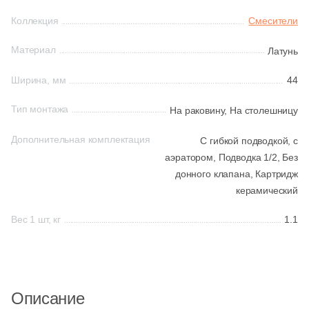
Коллекция
Смесители
Шестиугольная
Материал
Латунь
Восьмиугольная
Ширина, мм
44
Тип монтажа
На раковину,
На столешницу
Материал
Дополнительная комплектация
С гибкой подводкой, с
Керамическая
аэратором,
Подводка 1/2,
Без
донного клапана,
Картридж
Из керамогранита
керамический
Вес 1 шт, кг
1.1
Из белой глины
Из красной глины
Описание