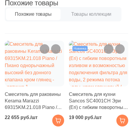
Похожие товары
Бетон
Похожие товары
Товары коллекции
Размер, см
20x20
Новинка
20x40
40x80
30x60
Смеситель для раковины
Смеситель для кухни
60x60
Kerama Marazzi
Sancos SC4001CH Эри
69315KM.21.018 Piano /
(Eri) с гибким поворотным
Пиано однорычажный
изливом и возможностью
22 655 руб./шт
19 000 руб./шт
60x120
высокий без донного
подключения фильтра для
клапана хром глянец
воды, 2 режима потока