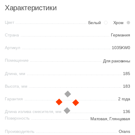
Характеристики
Китай
Цвет
Белый
Хром
Индия
Страна
Германия
Артикул
1035KW0
Испания
Помещение
Для раковины
Италия
Длина, мм
185
Высота, мм
183
Форма
Квадратная
Гарантия
2 года
Длина излива смесителя, мм
136
Прямоугольная
Поверхность
Матовая,
Глянцевая
Производитель
Orans
Формы шеврон