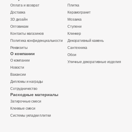
Оплата и возврат
Плитка
Доставка
Керамогранит
3D дизайн
Мозаика
Оптовикам
Ступени
Контакты магазинов
Клинкер
Политика конфиденциальности
Декоративный камень
Реквизиты
Сантехника
О компании
Обои
О компании
Уличные декоративные изделия
Купить в 1 клик
Новости
Вакансии
Дипломы и награды
Сотрудничество
Заявка на бесплатный 3D дизайн
Расходные материалы
Количество
Затирочные смеси
Обратная связь
Клеевые смеси
Системы укладки плитки
Ваше имя
11 700 руб.
Общая стоимость