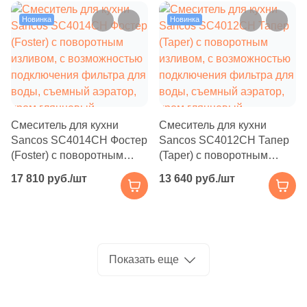
воды, хром глянцевый /
Производитель
серый матовый
Новинка
Новинка
Kerama Marazzi
Laparet
Altacera
Смеситель для кухни
Смеситель для кухни
Sancos SC4014CH Фостер
Sancos SC4012CH Тапер
Alma Ceramica
(Foster) с поворотным
(Taper) с поворотным
изливом, с возможностью
изливом, с возможностью
17 810 руб./шт
13 640 руб./шт
подключения фильтра для
подключения фильтра для
Delacora
воды, съемный аэратор,
воды, съемный аэратор,
хром глянцевый
хром глянцевый
New Trend
Показать еще
Страна
Россия