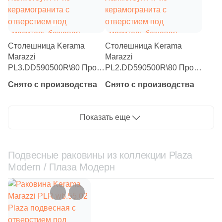
Столешница Kerama
Столешница Kerama
Marazzi
Marazzi
PL3.DD590500R\80 Про
PL2.DD590500R\80 Про
Лаймстоун АТ из
Лаймстоун АТ из
Снято с производства
Снято с производства
керамогранита с
керамогранита с
отверстием под
отверстием под
смеситель бежевая
смеситель бежевая
Показать еще
темная (для раковин,
темная (для раковин,
встраиваемых снизу)
встраиваемых сверху)
Подвесные раковины из коллекции Plaza
Modern / Плаза Модерн