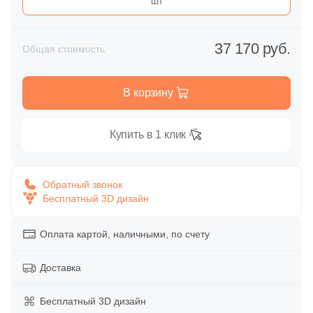
шт
114
Белый (
)
Глазурованная глянцевая
114
Белый / Дуб Орегон (
)
Глазурованная матовая
37 170 руб.
Общая стоимость
114
Белый / Дуб кантри (
)
114
Белый / Дуб санома (
)
Лаппатированная
В корзину
114
Желтый (
)
Полированная
Купить в 1 клик
114
Зеленый (
)
114
Капучино (
)
Цвет
Обратный звонок
114
Коричневый (
)
Белая
Бесплатный 3D дизайн
114
Красный (
)
Оплата картой, наличными, по счету
Бежевая
114
Орех (
)
Доставка
114
Песочный (
)
Серая
114
Розовый (
)
Бесплатный 3D дизайн