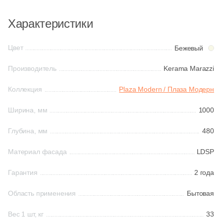
Характеристики
Китай
Цвет
Бежевый
Индия
Производитель
Kerama Marazzi
Испания
Коллекция
Plaza Modern / Плаза Модерн
Ширина, мм
1000
Италия
Глубина, мм
480
Форма
Материал фасада
LDSP
Квадратная
Гарантия
2 года
Прямоугольная
Область применения
Бытовая
Вес 1 шт, кг
33
Формы шеврон