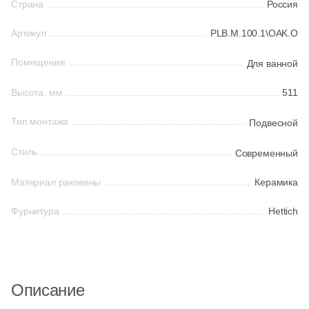
Страна
Россия
Артикул
PLB.M.100.1\OAK.O
Шестиугольная
Помещение
Для ванной
Восьмиугольная
Высота, мм
511
Материал
Тип монтажа
Подвесной
Керамическая
Стиль
Современный
Материал раковины
Керамика
Из керамогранита
Фурнитура
Hettich
Из белой глины
Из красной глины
Описание