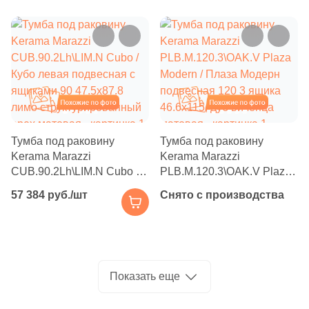
глянцевый
лимо структурированный
Производитель
орех матовая
Kerama Marazzi
Laparet
Похожие
Похожие
Altacera
Тумба под раковину
Тумба под раковину
Alma Ceramica
Kerama Marazzi
Kerama Marazzi
CUB.90.2Lh\LIM.N Cubo /
PLB.M.120.3\OAK.V Plaza
Кубо левая подвесная с
Modern / Плаза Модерн
Delacora
57 384 руб./шт
Снято с производства
ящиками 90 47.5x87.8
подвесная 120 3 ящика
лимо структурированный
46.6x115, дуб виченца
орех матовая
матовая
New Trend
Показать еще
Страна
Россия