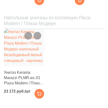
безободковый белый
подвесной
глянцевый
безободковый с
крепежом, смыв RIM
UP, белый глянцевый
Напольные унитазы из коллекции Plaza
Modern / Плаза Модерн
Унитаз Kerama
Marazzi PLMR.wc.01
Plaza Modern / Плаза
Модерн напольный
23 172 руб./шт
безободковый белый
глянцевый