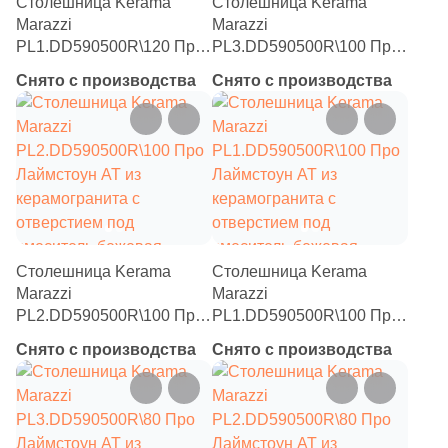
Столешница Kerama
Столешница Kerama
Marazzi
Marazzi
PL1.DD590500R\120 Про
PL3.DD590500R\100 Про
Лаймстоун АТ из
Лаймстоун АТ из
Снято с производства
Снято с производства
керамогранита с
керамогранита с
отверстием под
отверстием под
смеситель бежевая
смеситель бежевая
темная (для накладных
темная (для раковин,
раковин)
встраиваемых снизу)
Столешница Kerama
Столешница Kerama
Marazzi
Marazzi
PL2.DD590500R\100 Про
PL1.DD590500R\100 Про
Лаймстоун АТ из
Лаймстоун АТ из
Снято с производства
Снято с производства
керамогранита с
керамогранита с
отверстием под
отверстием под
смеситель бежевая
смеситель бежевая
темная (для раковин,
темная (для накладных
встраиваемых сверху)
раковин)