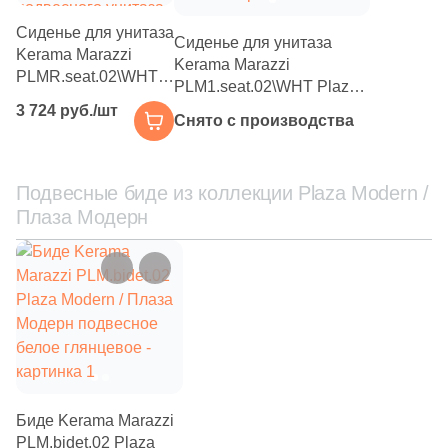
Сиденье для унитаза
Сиденье для унитаза
Kerama Marazzi
Kerama Marazzi
PLMR.seat.02\WHT
PLM1.seat.02\WHT Plaza
Plaza Modern / Плаза
Modern / Плаза Модерн
3 724 руб./шт
Модерн для
Снято с производства
Slim Soft close + clip up
подвесного унитаза
белое
белое глянцевое
Подвесные биде из коллекции Plaza Modern /
Плаза Модерн
Биде Kerama Marazzi
PLM.bidet.02 Plaza