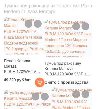
Тумбы под раковину из коллекции Plaza
Modern / Плаза Модерн
Пенал Kerama
Тумба под раковину
Marazzi
Kerama Marazzi
PLB.M.170\WHT.V
PLB.M.120.3\OAK.V Plaza
Plaza Modern / Плаза
Modern / Плаза Модерн
49 329 руб./шт
Модерн подвесной
Снято с производства
подвесная 120 3 ящика
170 2 дверцы Push-to-
46.6x115, дуб виченца
open 32x35, белый
матовая
глянцевый