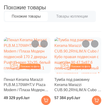
Бетон
Похожие товары
Похожие товары
Товары коллекции
Размер, см
20x20
20x40
40x80
Похожие
Похожие
30x60
60x60
Пенал Kerama Marazzi
Тумба под раковину
PLB.M.170\WHT.V Plaza
Kerama Marazzi
Modern / Плаза Модерн
CUB.90.2Rh\LIM.N Cubo /
60x120
подвесной 170 2 дверцы
Кубо правая подвесная с
49 329 руб./шт
57 384 руб./шт
Push-to-open 32x35, белый
ящиками 90 47.5x87.6