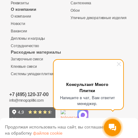
Реквизиты
Сантехника
О компании
Обои
О компании
Уличные декоративные изделия
Купить в 1 клик
Новости
Вакансии
Дипломы и награды
Сотрудничество
Заявка на бесплатный 3D дизайн
Расходные материалы
Количество
Затирочные смеси
Обратная связь
Клеевые смеси
Системы укладки плитки
Ваше имя
Консультант Много
Плитки
37 170 руб.
Общая стоимость
+7 (495) 120-37-00
Ваше имя
Напишите в чат, Вам ответит
info@mnogoplitki.com
менеджер.
Телефон
15 000₽
Минимальная сумма заказа
Телефон
Продолжая использовать наш сайт, вы соглашаетесь
на обработку
файлов cookie
Ваше имя