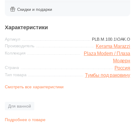
Синяя и голубая
114
Серый (
)
Скидки и подарки
114
Синий (
)
Коричневая
Характеристики
114
Черный (
)
Черная
Артикул
PLB.M.100.1\OAK.O
Продолжить поиск в каталоге
Производитель
Kerama Marazzi
Коллекция
Plaza Modern / Плаза
Тема (рисунок на плитке)
Модерн
Страна
Россия
Моноколор
Тип товара
Тумбы под раковину
Дерево
Смотреть все характеристики
Мрамор
Для ванной
Камень
Подробнее о товаре