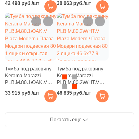
42 498 руб./шт
38 063 руб./шт
Модерн подвесная
100 1 ящик и
100 2 ящика
открытая полка
46.6x97.9, белая
46.6x97.9, белая
глянцевая
глянцевая
Тумба под раковину
Тумба под раковину
Kerama Marazzi
Kerama Marazzi
PLB.M.80.1\OAK.V
PLB.M.80.2\WHT.V
Plaza Modern / Плаза
Plaza Modern / Плаза
33 915 руб./шт
46 835 руб./шт
Модерн подвесная 80
Модерн подвесная 80
1 ящик и открытая
2 ящика 46.6x77.9,
полка 46.6x77.9, дуб
белая глянцевая
виченца матовая
Показать еще