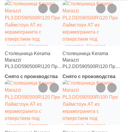
Столешница Kerama
Столешница Kerama
Marazzi
Marazzi
PL3.DD590500R\120 Про
PL2.DD590500R\120 Про
Лаймстоун АТ из
Лаймстоун АТ из
Снято с производства
Снято с производства
керамогранита с
керамогранита с
отверстием под
отверстием под
смеситель бежевая
смеситель бежевая
темная (для раковин,
темная (для раковин,
встраиваемых снизу)
встраиваемых сверху)