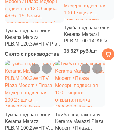
Тумба под раковину
Тумба под раковину
Kerama Marazzi
Kerama Marazzi
PLB.M.100.1\OAK.V
PLB.M.120.3\WHT.V Plaza
Plaza Modern / Плаза
Modern / Плаза Модерн
35 627 руб./шт
Снято с производства
Модерн подвесная
подвесная 120 3 ящика
100 1 ящик и
46.6x115, белая
открытая полка
глянцевая
46.6x97.9, дуб
виченца матовая
Тумба под раковину
Тумба под раковину
Kerama Marazzi
Kerama Marazzi Plaza
PLB.M.100.2\WHT.V
Modern / Плаза
Plaza Modern / Плаза
Модерн подвесная