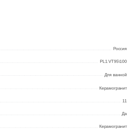
Россия
PL1.VT95\100
Для ванной
Керамогранит
11
Да
Керамогранит