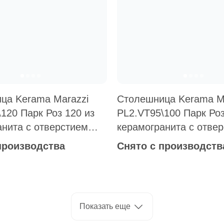
ца Kerama Marazzi
Столешница Kerama M
120 Парк Роз 120 из
PL2.VT95\100 Парк Роз
анита с отверстием
керамогранита с отве
итель мультиколор
под смеситель мульти
производства
Снято с производств
ладных раковин)
Показать еще