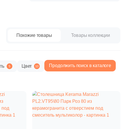
paret
Италия
Китай
Россия
Похожие товары
Товары коллекции
Продолжить поиск в каталоге
ть
Цвет
5
10