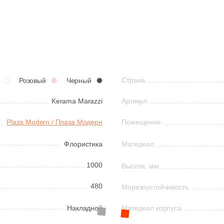
Страна
Розовый
Черный
Kerama Marazzi
Артикул
Plaza Modern / Плаза Модерн
Помещение
Флористика
Материал
1000
Высота, мм
480
Морозоустойчивость
Накладной
Материал корпуса