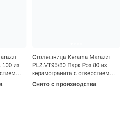
Общая стоимость
Минимальная сумма заказа
arazzi
Столешница Kerama Marazzi
 100 из
PL2.VT95\80 Парк Роз 80 из
рстием
керамогранита с отверстием
колор
под смеситель мультиколор
а
Снято с производства