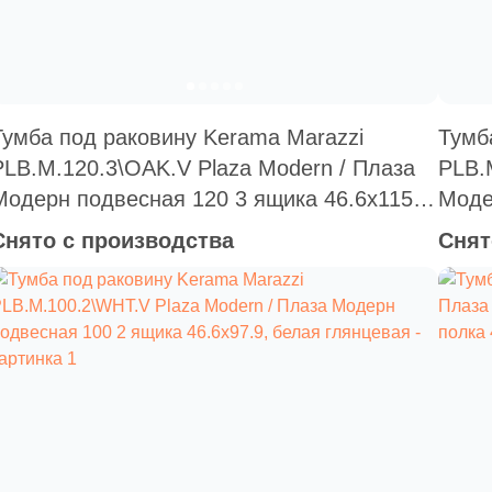
Тумба под раковину Kerama Marazzi
Тумб
PLB.M.120.3\OAK.V Plaza Modern / Плаза
PLB.
Модерн подвесная 120 3 ящика 46.6x115,
Моде
дуб виченца матовая
бела
Снято с производства
Снят