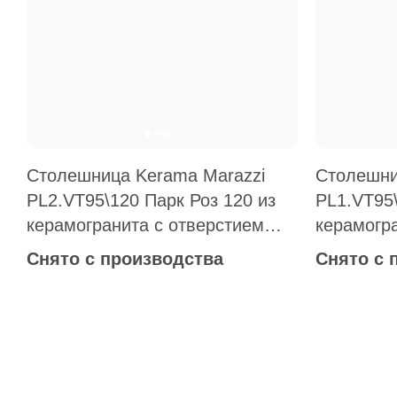
Столешница Kerama Marazzi
Столешни
PL2.VT95\120 Парк Роз 120 из
PL1.VT95\
керамогранита с отверстием
керамогр
под смеситель мультиколор
под смес
Снято с производства
Снято с 
(для нак