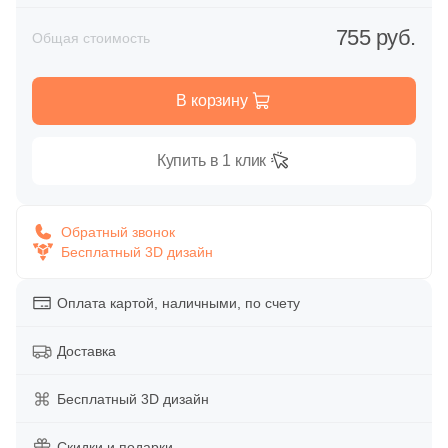
Глазурованная глянцевая
755 руб.
251
Камень (
)
Общая стоимость
Глазурованная матовая
67
Бетон (
)
В корзину
39
Дерево (
)
Лаппатированная
5
Котто (
)
Купить в 1 клик
Полированная
10
Лофт (
)
3
Металл (
)
Обратный звонок
Цвет
Бесплатный 3D дизайн
1
Мозаика (
)
Белая
9
Моноколор (
)
Оплата картой, наличными, по счету
29
Мрамор (
)
Бежевая
Доставка
12
Орнамент (
)
Серая
Бесплатный 3D дизайн
26
Паркет (
)
Скидки и подарки