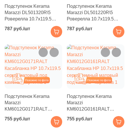
Производитель
Подступенок Kerama
Подступенок Kerama
9
15x31 (
)
Marazzi DL501320R\5
Marazzi DL501220R\5
Kerama Marazzi
2
15.5x31 (
)
Роверелла 10.7х119.5
Роверелла 10.7х119.5
серый темный матовый
пепельный матовый под
787 руб./шт
787 руб./шт
2
15x33 (
)
под камень
камень
Laparet
9
15x30 (
)
Altacera
2
15.5x30 (
)
1
15x24.5 (
)
Alma Ceramica
1
15x160 (
)
Похожие
Похожие
Delacora
10
17.5x39.5 (
)
14
20x120 (
)
Подступенок Kerama
Подступенок Kerama
New Trend
Marazzi
Marazzi
2
27x30.5 (
)
KM6012G0171RALT
KM6012G0161RALT
Касабланка HP 10.7x119.5
Касабланка HP 10.7x119.5
Страна
2
30x14.8 (
)
755 руб./шт
755 руб./шт
серый матовый под
серый темный матовый
Россия
камень
22
под камень
30x9.6 (
)