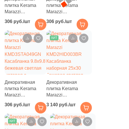
плитка Kerama
плитка Kerama
Marazzi
Marazzi
KMD3STA050GN
KMD3STA051GN
306 руб./шт
306 руб./шт
Касабланка 9.8x9.8
Касабланка 9.8x9.8
серая светлая
серая матовая с
матовая с
орнаментом
ХИТ
орнаментом
Декоративная
Декоративная
плитка Kerama
плитка Kerama
Marazzi
Marazzi
KMD3STA049GN
KMD2HID003BR
306 руб./шт
3 140 руб./шт
Касабланка 9.8x9.8
Касабланка
бежевая светлая
наборная 25x30
матовая с
бежевая светлая
ХИТ
орнаментом
матовая под камень