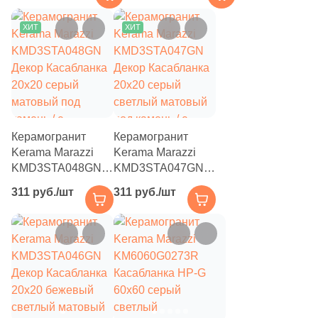
бежевый /
коричневый
ХИТ
ХИТ
матовый под
мозаику / волнистая
Керамогранит
Керамогранит
Kerama Marazzi
Kerama Marazzi
KMD3STA048GN
KMD3STA047GN
Декор Касабланка
Декор Касабланка
311 руб./шт
311 руб./шт
20x20 серый
20x20 серый
матовый под
светлый матовый
камень / с
под камень / с
орнаментом
орнаментом