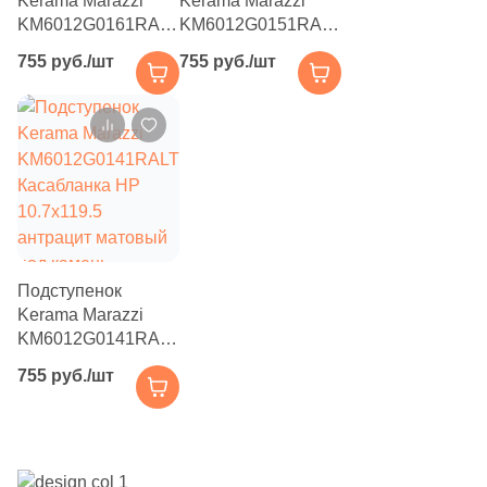
Kerama Marazzi
Kerama Marazzi
KM6012G0161RALT
KM6012G0151RALT
Касабланка HP
Касабланка HP
755 руб./шт
755 руб./шт
10.7x119.5 серый
10.7x119.5
темный матовый
коричневый
под камень
матовый под
камень
Подступенок
Kerama Marazzi
KM6012G0141RALT
Касабланка HP
755 руб./шт
10.7x119.5
антрацит матовый
под камень
Купить в 1 клик