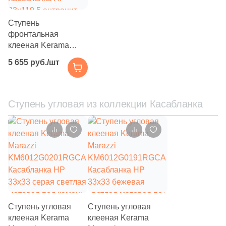
Ступень
фронтальная
клееная Kerama
Marazzi
5 655 руб./шт
KM6012G0141RGCF
Касабланка HP
33x119.5 антрацит
матовая под камень
Ступень угловая из коллекции Касабланка
Ступень угловая
Ступень угловая
клееная Kerama
клееная Kerama