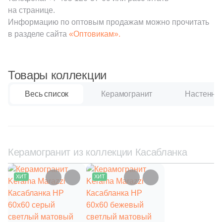
на странице.
1
Серый (
)
Информацию по оптовым продажам можно прочитать
в разделе сайта
«Оптовикам».
1
Антрацитовый (
)
1
Бежевый (
)
Товары коллекции
1
Белый (
)
1
Голубой (
)
Весь список
Керамогранит
Настенная
1
Графит (
)
1
Желтый (
)
1
Зеленый (
)
Керамогранит из коллекции Касабланка
1
Капучино (
)
ХИТ
ХИТ
1
Кирпичный (
)
1
Коричневый (
)