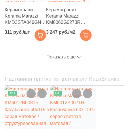
Керамогранит
Керамогранит
Kerama Marazzi
Kerama Marazzi
KMD3STA046GN
KM6060G0273R
Декор Касабланка
Касабланка HP-G
311 руб./шт
3 247 руб./м2
20x20 бежевый
60x60 серый
светлый матовый
светлый
под камень / с
лаппатированный
орнаментом
под камень
Показать еще
Настенная плитка из коллекции Касабланка
ХИТ
ХИТ