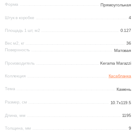
9
60x10,7 (
)
Форма
Прямоугольная
3
60x12.5 (
)
Шестиугольная
Штук в коробке
4
17
60x14.5 (
)
Площадь 1 шт, м2
0.127
Восьмиугольная
2
60х10.7 (
)
Вес м2, кг
36
6
60х14.5 (
)
Поверхность
Матовая
Материал
1
119.5x14.5 (
)
Производитель
Kerama Marazzi
Керамическая
2
119.5x12.5 (
)
Коллекция
Касабланка
Из керамогранита
4
119.5x10.7 (
)
Тема
Камень
10
120x15 (
)
Из белой глины
Размер, см
10.7x119.5
4
160x15 (
)
Длина, мм
1195
Из красной глины
4
160x160 (
)
Толщина, мм
9
Поверхность