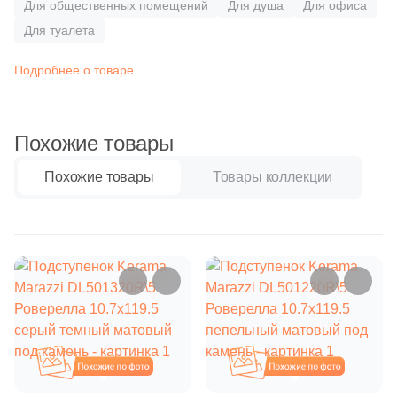
Бетон
Для общественных помещений
Для душа
Для офиса
37
10.7x60 (
)
Для туалета
9
10.7х119.5 (
)
Размер, см
Подробнее о товаре
22
10.7x80 (
)
20x20
5
12x33 (
)
Похожие товары
20x40
4
12x24.5 (
)
Похожие товары
Товары коллекции
37
14.5x60 (
)
40x80
7
14.5x120 (
)
30x60
1
14.8x120 (
)
1
14.8x60 (
)
60x60
12
14.8x30 (
)
60x120
8
14.5x80 (
)
Похожие
Похожие
23
15x120 (
)