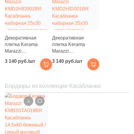
/ под мозаику
Декоративная
Декоративная
плитка Kerama
плитка Kerama
Marazzi
Marazzi
KMD2HID002BR
KMD2HID001BR
3 140 руб./шт
3 140 руб./шт
Касабланка
Касабланка
наборная 25x30
наборная 25x30
серая матовая под
серая светлая
камень / под мозаику
матовая под камень
Бордюры из коллекции Касабланка
/ под мозаику