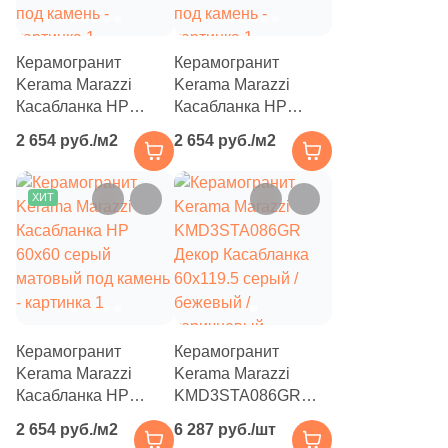
1
Красный (
)
1
Кремовый (
)
Керамогранит
Керамогранит
1
Микс (
)
Kerama Marazzi
Kerama Marazzi
Касабланка HP
Касабланка HP
1
Оранжевый (
)
60x60 серый
60x60 бежевый
2 654 руб./м2
2 654 руб./м2
светлый матовый
светлый матовый
1
Песочный (
)
под камень
под камень
1
Розовый (
)
ХИТ
1
Синий (
)
1
Терракотовый (
)
1
Фиолетовый (
)
1
Черный (
)
Керамогранит
Керамогранит
Kerama Marazzi
Kerama Marazzi
Продолжить поиск в каталоге
Касабланка HP
KMD3STA086GR
60x60 серый
Декор Касабланка
2 654 руб./м2
6 287 руб./шт
матовый под камень
60x119.5 серый /