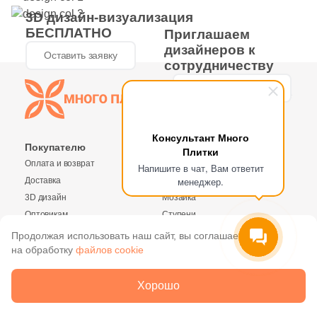
3D дизайн-визуализация
БЕСПЛАТНО
Приглашаем
дизайнеров к
Оставить заявку
Заявка на бесплатный 3D дизайн
сотрудничеству
Количество
Найти магазин
Обратная связь
Обсудить условия
или пункт выдачи на карте
Ваше имя
Консультант Много
Покупателю
Каталог
Плитки
755 руб.
Общая стоимость
Ваше имя
Оплата и возврат
Плитка
Напишите в чат, Вам ответит
менеджер.
Доставка
Керамогранит
3D дизайн
Мозаика
Телефон
15 000₽
Минимальная сумма заказа
Оптовикам
Ступени
Телефон
Контакты магазинов
Клинкер
Продолжая использовать наш сайт, вы соглашаетесь
Политика конфиденциальности
Декоративный камень
на обработку
файлов cookie
Ваше имя
E-Mail
Реквизиты
Сантехника
О компании
Обои
Хорошо
E-Mail
О компании
Уличные декоративные изделия
Новости