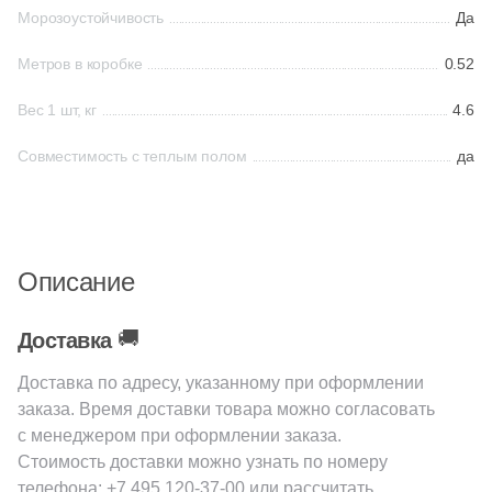
Морозоустойчивость
Да
312
Матовая (
)
1
Глазурованная (
)
Метров в коробке
0.52
41
Глазурованная матовая (
)
Вес 1 шт, кг
4.6
6
Глянцевая (
)
Совместимость с теплым полом
да
6
Лаппатированная (
)
91
Натуральная (
)
70
Неполированная (
)
Описание
17
Полированная (
)
🚚
Доставка
19
Противоскользящая (
)
Доставка по адресу, указанному при оформлении
14
Рельефная (
)
заказа. Время доставки товара можно согласовать
с менеджером при оформлении заказа.
1
Структурированная (
)
Стоимость доставки можно узнать по номеру
Цвет
телефона:
+7 495 120-37-00
или рассчитать