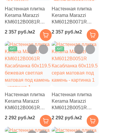
Настенная плитка
Настенная плитка
Kerama Marazzi
Kerama Marazzi
KM6012B0081R
KM6012B0071R
Касабланка 60x119.5
Касабланка 60x119.5
2 357 руб./м2
2 357 руб./м2
серая матовая /
серая светлая
структурированная
матовая /
под камень
структурированная
ХИТ
ХИТ
под камень
Настенная плитка
Настенная плитка
Kerama Marazzi
Kerama Marazzi
KM6012B0061R
KM6012B0051R
Касабланка 60x119.5
Касабланка 60x119.5
2 292 руб./м2
2 292 руб./м2
бежевая светлая
серая матовая под
матовая под камень
камень