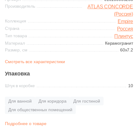
Синяя и голубая
Производитель
ATLAS CONCORDE
3
Gres De Aragon (
)
(Россия)
Коричневая
Коллекция
Empire
13
Gresmanc (
)
Страна
Россия
5
Heralgi (
)
Тип товара
Плинтус
Черная
Материал
Керамогранит
33
Interbau (
)
Размер, см
60x7.2
Тема (рисунок на плитке)
389
Italon (Италон) (
)
Смотреть все характеристики
Моноколор
394
Kerama Marazzi (
)
Упаковка
9
Kerlife (Керлайф) (
)
Штук в коробке
10
Дерево
88
Kerranova (
)
Для ванной
Для коридора
Для гостиной
Мрамор
1
Lotus (
)
Для общественных помещений
3
Marca Corona (
)
Камень
Подробнее о товаре
11
Marmocer (
)