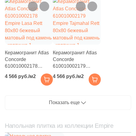
39
7.2x90 (
)
4
7x80 (
)
276
7.2x30 (
)
11
7.2x59 (
)
Керамогранит Atlas
Керамогранит Atlas
8
7.2x45 (
)
Concorde
Concorde
610010002178
610010002179
18
8x36 (
)
Empire Lasa Rett
Empire Tajmahal Rett
4 566 руб./м2
4 566 руб./м2
80x80 бежевый
80x80 бежевый
14
8x39.8 (
)
матовый под камень
матовый под камень
7
8.6x31 (
)
Показать еще
1
8.6x24.5 (
)
7
8x39.6 (
)
Напольная плитка из коллекции Empire
1
8x40 (
)