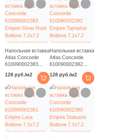
12
60x7.6 (
)
46
60x7.5 (
)
4
60x6.5 (
)
44
60x5.5 (
)
Напольная вставка
Напольная вставка
21
60x9.5 (
)
Atlas Concorde
Atlas Concorde
610090002383
610090002382
14
60x9,5 (
)
Empire Silver Root
Empire Tajmahal
128 руб./м2
128 руб./м2
Bottone 7.2x7.2
Bottone 7.2x7.2
4
75x7.2 (
)
серая матовая под
бежевая матовая
камень
под камень
52
80x7.2 (
)
28
80x5.5 (
)
13
89.5x16 (
)
12
90x7.2 (
)