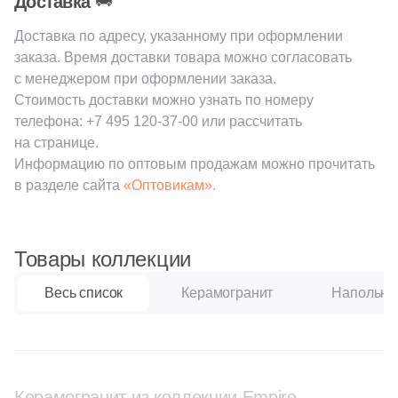
🚚
Доставка
2
45x45 (
)
Доставка по адресу, указанному при оформлении
2
60x60 (
)
заказа. Время доставки товара можно согласовать
с менеджером при оформлении заказа.
1
80x80 (
)
Стоимость доставки можно узнать по номеру
1
2.8x6 (
)
телефона:
+7 495 120-37-00
или рассчитать
на странице.
3
2x15 (
)
Информацию по оптовым продажам можно прочитать
8
2.4x8 (
)
в разделе сайта
«Оптовикам».
8
2.9x8 (
)
8
2.5x32.5 (
)
Товары коллекции
10
3.2x33 (
)
Весь список
Керамогранит
Напольна
1
3x3 (
)
54
4.6x60 (
)
2
4x4 (
)
Керамогранит из коллекции Empire