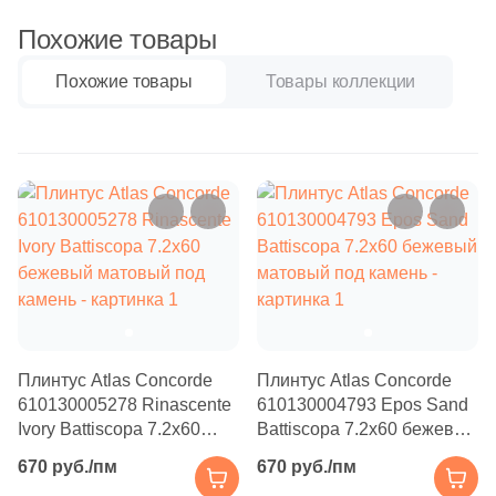
Бетон
3
Mayolica (
)
Похожие товары
5
Mykonos (
)
Размер, см
Похожие товары
Товары коллекции
5
Navarti (
)
20x20
64
Paradyz (
)
1
Peronda (
)
20x40
3
Petracers (
)
40x80
15
Rex Ceramiche (
)
20
Royce (
)
30x60
2
STN Ceramica (
)
60x60
Плинтус Atlas Concorde
Плинтус Atlas Concorde
2
Saloni (
)
610130005278 Rinascente
610130004793 Epos Sand
1
Sanchis (
)
Ivory Battiscopa 7.2x60
Battiscopa 7.2x60 бежевый
60x120
бежевый матовый под
матовый под камень
670 руб./пм
670 руб./пм
9
Vallelunga (
)
камень