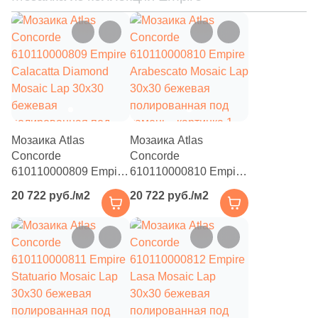
3
29.5x15 (
)
3
30x20 (
)
1
30x11.2 (
)
14
30x12 (
)
2
30x10.8 (
)
Мозаика Atlas
Мозаика Atlas
1
30x11.8 (
)
Concorde
Concorde
7
30x23 (
)
610110000809 Empire
610110000810 Empire
Calacatta Diamond
Arabescato Mosaic Lap
10
30x7.2 (
)
20 722 руб./м2
20 722 руб./м2
Mosaic Lap 30x30
30x30 бежевая
бежевая
полированная под
2
30x12.5 (
)
полированная под
камень
28
30x15 (
)
камень
1
30.5x10 (
)
1
30.5x20 (
)