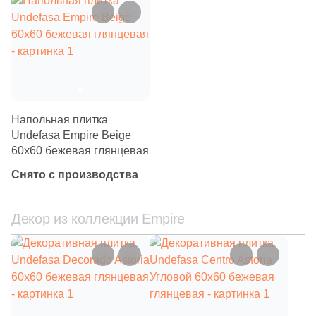
5
8x60 (
)
64
8.1x30 (
)
20
8x200 (
)
4
8x33 (
)
30
9.5x80 (
)
Напольная плитка
Undefasa Empire Beige
9
9x60 (
)
60x60 бежевая глянцевая
2
9x24.5 (
)
Снято с производства
3
9х40 (
)
Декор из коллекции Empire
12
9x33 (
)
80
9.5x60 (
)
1
10x25 (
)
8
10x60 (
)