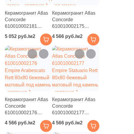
30
7.5x30 (
)
Керамогранит Atlas
Керамогранит Atlas
Concorde
Concorde
8
7.2x75 (
)
610010002181
610010002175
43
7.6x120 (
)
Empire Calacatta
Empire Calacatta
5 052 руб./м2
4 566 руб./м2
Black Rett 80x80
Diamond Rett 80x80
130
7x60 (
)
черный матовый под
бежевый матовый
камень
под камень
13
7.2х60 (
)
15
7.3x31 (
)
44
7.5x15 (
)
5
7.5x60 (
)
Керамогранит Atlas
170
Керамогранит Atlas
7.2x80 (
)
Concorde
Concorde
33
7.6x60 (
)
610010002176
610010002177
Empire Arabescato
Empire Statuario Rett
11
7.6x40.2 (
)
4 566 руб./м2
4 566 руб./м2
Rett 80x80 бежевый
80x80 бежевый
матовый под камень
матовый под камень
39
7.2x150 (
)