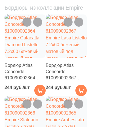
1
15x80 (
)
Бордюры из коллекции Empire
2
15x32 (
)
4
15.8x30 (
)
1
16x40 (
)
7
17.5х42.3 (
)
3
17.5x30.5 (
)
Бордюр Atlas
Бордюр Atlas
2
19x20 (
)
Concorde
Concorde
610090002364
610090002367
1
19x20.5 (
)
Empire Calacatta
Empire Lasa Listello
244 руб./шт
244 руб./шт
Diamond Listello
7.2x60 бежевый
3
19x42.4 (
)
7.2x60 бежевый
матовый под
матовый под
камень
1
20x3 (
)
камень
3
20x30.5 (
)
40
20x10 (
)