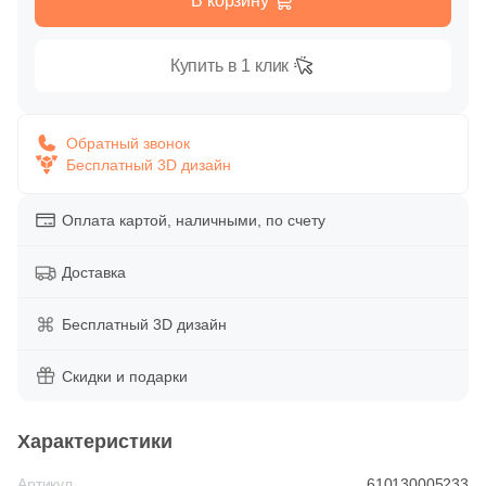
В корзину
Глазурованная глянцевая
4
DualGres (
)
Купить в 1 клик
Глазурованная матовая
74
ESTIMA (
)
2
Ecoceramic (
)
Лаппатированная
Обратный звонок
2
Edimax Ceramiche Astor (
)
Бесплатный 3D дизайн
Полированная
3
El Molino (
)
Оплата картой, наличными, по счету
119
Equipe (
)
Цвет
Доставка
32
Eurotile Ceramica (
)
Белая
35
Exagres (
)
Бесплатный 3D дизайн
3
GRESAN (
)
Бежевая
Скидки и подарки
2
Geotiles (
)
Серая
Характеристики
1
Goldencer (
)
Артикул
1
610130005233
Gracia Ceramica (
)