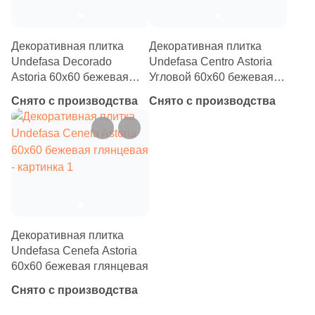
4
10x31.7 (
)
1
10x20 (
)
Декоративная плитка
Декоративная плитка
Undefasa Decorado
Undefasa Centro Astoria
1
11x30 (
)
Astoria 60x60 бежевая
Угловой 60x60 бежевая
16
12x30 (
)
глянцевая
глянцевая
Снято с производства
Снято с производства
2
12x20 (
)
1
14.5x27 (
)
9
14.8x14.8 (
)
6
15x60 (
)
3
15x25 (
)
Декоративная плитка
Undefasa Cenefa Astoria
1
15x31.6 (
)
60x60 бежевая глянцевая
2
15x28 (
)
Снято с производства
8
15x30 (
)