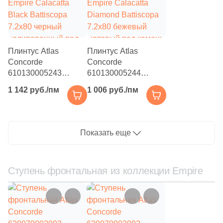
7
Серый (
)
7
Синий (
)
7
Сиреневый (
)
Плинтус Atlas
Плинтус Atlas
7
Слоновая кость (
)
Concorde
Concorde
610130005243
610130005244
7
Терракотовый (
)
Empire Calacatta
Empire Calacatta
1 142 руб./пм
1 006 руб./пм
Black Battiscopa
Diamond Battiscopa
7
Фиолетовый (
)
7.2x80 черный
7.2x80 бежевый
полированный под
матовый под камень
7
Черный (
)
камень
Показать еще
Продолжить поиск в каталоге
Ступень фронтальная из коллекции Empire