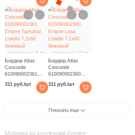
Black Listello
1
Listello 7.2x60
24.5x19.5 (
)
7.2x60 черный
серый
6
25x7.5 (
)
полированный под
полированный под
камень
камень
3
25x20 (
)
1
25x10 (
)
6
25х15 (
)
24
25x15 (
)
Бордюр Atlas
Бордюр Atlas
Concorde
Concorde
1
28x15 (
)
610090002361
610090002360
2
29x15 (
)
Empire Tajmahal
Empire Lasa
311 руб./шт
311 руб./шт
Listello 7.2x60
Listello 7.2x60
2
29.5x16 (
)
бежевый
бежевый
полированный под
полированный под
2
29x6 (
)
камень
камень
Показать еще
3
29.5x20 (
)
3
29x12 (
)
Мозаика из коллекции Empire