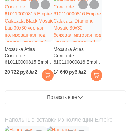
камень
камень
5
39.6x8 (
)
4
39.8x8 (
)
1
40х25 (
)
4
40.2x7.6 (
)
Мозаика Atlas
Мозаика Atlas
1
40.2x40.2 (
)
Concorde
Concorde
610110000815 Empire
610110000816 Empire
10
40x20 (
)
Calacatta Black Mosaic
Calacatta Diamond
20 722 руб./м2
14 640 руб./м2
10
42.4x42.4 (
)
Lap 30x30 черная
Mosaic 30x30
полированная под
бежевая матовая под
5
50x8 (
)
камень
камень
1
50.5x50.5 (
)
Показать еще
4
59x59 (
)
4
59x7.2 (
)
Напольные вставки из коллекции Empire
6
60х9.5 (
)