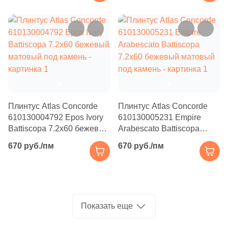
Производитель
18
Venatto (
)
46
Vitra (
)
Kerama Marazzi
Тема
Laparet
1406
Камень (
)
Altacera
200
Бетон (
)
Плинтус Atlas Concorde
Плинтус Atlas Concorde
2
Геометрия (
)
Alma Ceramica
610130004792 Epos Ivory
610130005231 Empire
1
Гранит (
)
Battiscopa 7.2x60 бежевый
Arabescato Battiscopa
матовый под камень
7.2x60 бежевый матовый
Delacora
670 руб./пм
309
670 руб./пм
Дерево (
)
под камень
1
Кирпич (
)
New Trend
4
Классика (
)
8
Котто (
)
Страна
Показать еще
3
Кракелюр (
)
Россия