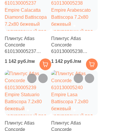
Цвет
7
Бежевый (
)
7
Антрацитовый (
)
Плинтус Atlas
Плинтус Atlas
7
Белый (
)
Concorde
Concorde
610130005237
610130005238
7
Болотный (
)
Empire Calacatta
Empire Arabescato
1 142 руб./пм
1 142 руб./пм
Diamond Battiscopa
Battiscopa 7.2x80
7
Бордовый (
)
7.2x80 бежевый
бежевый
7
Венге (
)
полированный под
полированный под
камень
камень
7
Голубой (
)
7
Графит (
)
7
Желтый (
)
7
Зеленый (
)
Плинтус Atlas
Плинтус Atlas
Concorde
Concorde