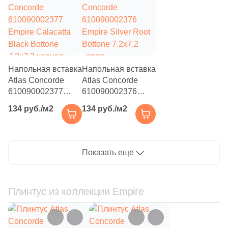
камень
125
Глазурованная матовая (
)
342
Глянцевая (
)
136
Лаппатированная (
)
719
Натуральная (
)
Напольная вставка
Напольная вставка
Atlas Concorde
Atlas Concorde
92
Неполированная (
)
610090002377
610090002376
Empire Calacatta
Empire Silver Root
21
Патинированная (
)
134 руб./м2
134 руб./м2
Black Bottone
Bottone 7.2x7.2
144
Полированная (
)
7.2x7.2 черная
серая
полированная под
полированная под
59
Противоскользящая (
)
камень
камень
Показать еще
31
Рельефная (
)
79
Сатинированная (
)
Плинтус из коллекции Empire
72
Структурированная (
)
7
Шлифованная (
)