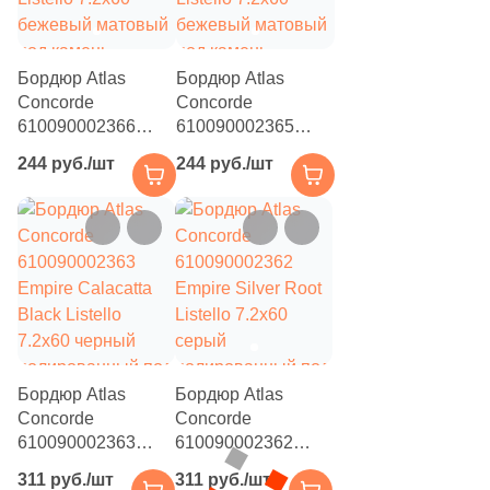
5
20x25 (
)
1
20x6.5 (
)
Бордюр Atlas
Бордюр Atlas
Concorde
Concorde
1
20x31 (
)
610090002366
610090002365
Empire Statuario
Empire Arabescato
2
20x11.2 (
)
244 руб./шт
244 руб./шт
Listello 7.2x60
Listello 7.2x60
бежевый матовый
бежевый матовый
1
20.1x20.1 (
)
под камень
под камень
1
20x120 (
)
2
22.5x22.5 (
)
1
24.5x19 (
)
1
24.5x15 (
)
Бордюр Atlas
Бордюр Atlas
1
24.5x13 (
)
Concorde
Concorde
610090002363
610090002362
1
24.5x20 (
)
Empire Calacatta
Empire Silver Root
311 руб./шт
311 руб./шт