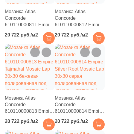
2
31.6x31.6 (
)
Мозаика Atlas
Мозаика Atlas
4
31.5x20.6 (
)
Concorde
Concorde
610110000811 Empire
610110000812 Empire
1
31x20 (
)
Statuario Mosaic Lap
Lasa Mosaic Lap
20 722 руб./м2
20 722 руб./м2
30x30 бежевая
30x30 бежевая
3
31.5x31.5 (
)
полированная под
полированная под
2
33.3x33.3 (
)
камень
камень
5
33.3x8 (
)
1
33x33 (
)
1
33x8 (
)
1
38.5x38.5 (
)
Мозаика Atlas
Мозаика Atlas
Concorde
Concorde
2
39.8x39.8 (
)
610110000813 Empire
610110000814 Empire
Tajmahal Mosaic Lap
Silver Root Mosaic Lap
8
39,6x8 (
)
20 722 руб./м2
20 722 руб./м2
30x30 бежевая
30x30 серая
3
39.6x39.6 (
)
полированная под
полированная под