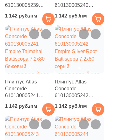
7
Золотой (
)
610130005239
610130005240
Empire Statuario
7
Empire Lasa
Капучино (
)
1 142 руб./пм
1 142 руб./пм
Battiscopa 7.2x80
Battiscopa 7.2x80
7
Кирпичный (
)
бежевый
бежевый
полированный под
полированный под
7
Коричневый (
)
камень
камень
7
Кофейный (
)
7
Красный (
)
7
Кремовый (
)
Плинтус Atlas
Плинтус Atlas
7
Микс (
)
Concorde
Concorde
7
Оранжевый (
)
610130005241
610130005242
Empire Tajmahal
Empire Silver Root
1 142 руб./пм
1 142 руб./пм
7
Песочный (
)
Battiscopa 7.2x80
Battiscopa 7.2x80
бежевый
серый
7
Розовый (
)
полированный под
полированный под
камень
камень
7
Серебро (
)