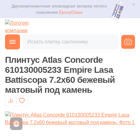
Двухкомпонентная эпоксидная затирка пятого
Для помещения
Плитка
поколения
EpoxyGlass
Для ванной
Керамогранит
Фильтры
Каталог
Для кухни
Главная
Каталог
Товары
Напольный керамический плин
от
Мозаика
3D дизайн
Для кафе
Плинтус Atlas Concorde
Ступени
Производитель
Доставка
610130005233 Empire Lasa
Для офиса
150
ABK (
)
Battiscopa 7.2x60 бежевый
Клинкер
Оплата и возврат
16
ADEX (
)
матовый под камень
Для улицы
Декоративный камень
52
AMETIS by ESTIMA (
)
Контакты магазинов
28
APE Ceramica (
)
Назначение плитки
Напольные покрытия
О компании
162
ATLAS CONCORDE (Россия) (
)
Настенная
Новости
Сантехника
1
Alaplana (
)