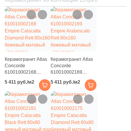
13
4.8x100 (
)
15
4.8x120 (
)
6
5.5x120 (
)
3
6.5x120 (
)
53
6.5x20 (
)
Керамогранит Atlas
Керамогранит Atlas
1
6x7.2 (
)
Concorde
Concorde
610010002168
610010002169
2
7,2x45 (
)
Empire Calacatta
Empire Arabescato
5 411 руб./м2
5 411 руб./м2
19
7.2x120 (
)
Diamond Rett 80x160
Rett 80x160
бежевый матовый
бежевый матовый
2
7x85 (
)
под камень
под камень
6
7.6x49.1 (
)
368
7.2x60 (
)
4
7x120 (
)