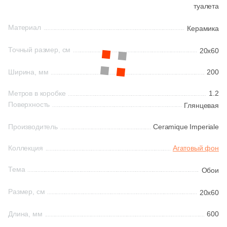
туалета
Производитель
206
Cifre (
)
4
Cisa Ceramiche (
)
Kerama Marazzi
Материал
Керамика
11
Click Ceramica (
)
Точный размер, см
20x60
Laparet
1
Codicer (
)
Ширина, мм
200
9
Coliseum (
)
Altacera
Метров в коробке
1.2
30
Colorker (
)
Поверхность
Глянцевая
Alma Ceramica
9
Colortile (
)
Производитель
Ceramique Imperiale
18
Concor (
)
Delacora
Коллекция
Агатовый фон
3
Cristacer (
)
Тема
Обои
New Trend
19
DEL CONCA (
)
Размер, см
20x60
155
DNA Tiles (
)
Страна
Длина, мм
600
2
DVOMO (
)
Россия