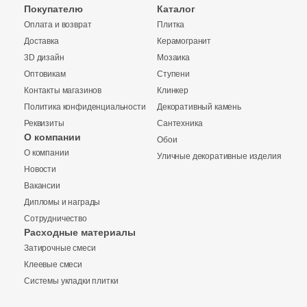
18
Gardenia Orchidea (
)
Покупателю
Каталог
Оплата и возврат
Плитка
37
Geotiles (
)
Доставка
Керамогранит
4
Glazurker (
)
3D дизайн
Мозаика
Оптовикам
Ступени
240
Global Tile (
)
Контакты магазинов
Клинкер
Политика конфиденциальности
Декоративный камень
7
Goetan Ceramica (
)
Реквизиты
Сантехника
7
Golden State (
)
О компании
Обои
Купить в 1 клик
О компании
Уличные декоративные изделия
2
Goldencer (
)
Новости
Вакансии
225
Gracia Ceramica (
)
Дипломы и награды
48
Gravita (
)
Количество
Сотрудничество
Заявка на бесплатный 3D дизайн
Расходные материалы
6
Gres De Aragon (
)
Затирочные смеси
Обратная связь
Клеевые смеси
46
Grespania (
)
Системы укладки плитки
2
2
Guandong BODE Fine Building Material Co.,LTD (
)
м
шт
упак
Ваше имя