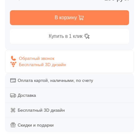
Глазурованная глянцевая
60
Aparici (
)
В корзину
Глазурованная матовая
14
Arcana Ceramica (
)
106
Argenta (
)
Купить в 1 клик
Лаппатированная
43
Ariostea (
)
Полированная
3
Art Ceramic (
)
Обратный звонок
Бесплатный 3D дизайн
30
Artcer (
)
Цвет
9
Ascot Ceramiche (
)
Оплата картой, наличными, по счету
Белая
4
Atlantic Tiles (
)
Доставка
303
Atlas Concorde (Italy) (
)
Бежевая
Бесплатный 3D дизайн
112
Ava La Fabbrica (
)
Серая
Скидки и подарки
327
Azori (
)
45
Azteca (
)