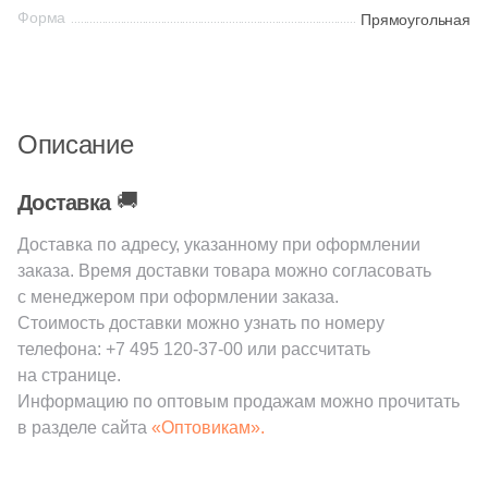
Форма
Прямоугольная
48
Dado Ceramica (
)
Китай
41
Dako (
)
45
Dar Ceramics (
)
Индия
Описание
16
Decocer (
)
Испания
92
Delacora (
)
🚚
Доставка
7
Diva (
)
Италия
Доставка по адресу, указанному при оформлении
заказа. Время доставки товара можно согласовать
21
Dogma (
)
с менеджером при оформлении заказа.
Форма
15
Domino (
)
Стоимость доставки можно узнать по номеру
телефона:
+7 495 120-37-00
или рассчитать
61
DualGres (
)
Квадратная
на странице.
14
Dune (
)
Информацию по оптовым продажам можно прочитать
Прямоугольная
в разделе сайта
«Оптовикам».
26
Durstone (
)
130
EL BARCO (
)
Формы шеврон