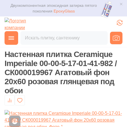
Двухкомпонентная эпоксидная затирка пятого
Для помещения
Плитка
поколения
EpoxyGlass
Для ванной
Керамогранит
Фильтры
Каталог
Для кухни
Главная
Каталог
Товары
Настенная плитка
от
Мозаика
3D дизайн
Для кафе
Настенная плитка Ceramique
Ступени
Производитель
Доставка
Imperiale 00-00-5-17-01-41-982 /
Для офиса
52
41zero42 (
)
СК000019967 Агатовый фон
Клинкер
Оплата и возврат
6
A.C.A. (
)
20x60 розовая глянцевая под
Для улицы
обои
Декоративный камень
8
ABK (
)
Контакты магазинов
64
ADEX (
)
Назначение плитки
Напольные покрытия
О компании
12
AGL Tiles (
)
Настенная
Новости
Сантехника
25
ALBORZ CERAMIC (
)