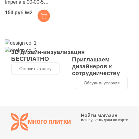
32
EspinasCeram (
)
Imperiale 00-00-5-
17-01-41-982 /
20
Estudio Ceramico (
)
150 руб./м2
СК000019967
Агатовый фон
41
Etile (
)
20x60 розовая
282
Eurotile Ceramica (
)
глянцевая под
обои
38
Evolution Ceramic (
)
3D дизайн-визуализация
БЕСПЛАТНО
Приглашаем
22
FMAX (
)
дизайнеров к
Оставить заявку
69
Fabresa (
)
сотрудничеству
3
Fanal (
)
Обсудить условия
269
Fap Ceramiche (
)
29
Fondovalle (
)
Найти магазин
8
Gala (
)
или пункт выдачи на карте
3
Gambini (
)