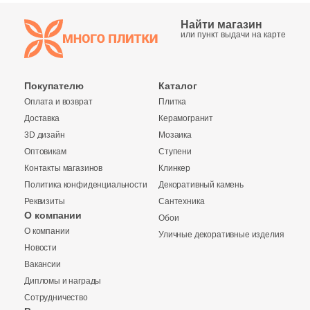
66
Полосы (
)
Найти магазин
6
Пэчворк (
)
или пункт выдачи на карте
4
Растительность (
)
6
Сланец (
)
Покупателю
Каталог
Оплата и возврат
Плитка
8
Стекло (
)
Доставка
Керамогранит
3D дизайн
Мозаика
23
Терраццо (
)
Оптовикам
Ступени
9
Ткань (
)
Контакты магазинов
Клинкер
Политика конфиденциальности
Декоративный камень
68
Травертин (
)
Реквизиты
Сантехника
О компании
50
Узоры (
)
Обои
Купить в 1 клик
О компании
Уличные декоративные изделия
16
Флористика (
)
Новости
Вакансии
104
Цемент (
)
Дипломы и награды
7
Штукатурка (
)
Количество
Сотрудничество
Заявка на бесплатный 3D дизайн