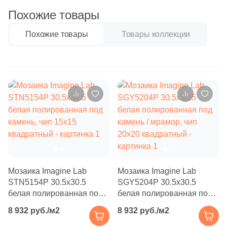
Бетон
473
Ezarri (
)
Похожие товары
21
FK Marble (
)
Похожие товары
Товары коллекции
Размер, см
116
Fap Ceramiche (
)
20x20
3
Global Tile (
)
9
Golden Effect (
)
20x40
6
Grespania (
)
40x80
29
HK Pearl (
)
2
Halcon (
)
30x60
1
Harmony (
)
Мозаика Imagine Lab
Мозаика Imagine Lab
60x60
23
Ibero (
)
STN5154Р 30.5x30.5
SGY5204P 30.5x30.5
белая полированная под
белая полированная под
325
Imagine Lab (
)
60x120
камень, чип 15x15
камень / мрамор, чип
8 932 руб./м2
8 932 руб./м2
161
Imola Ceramica (
)
квадратный
20x20 квадратный