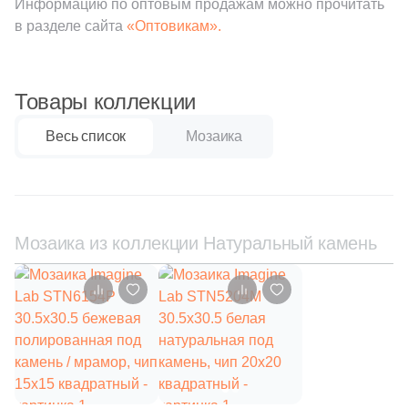
Информацию по оптовым продажам можно прочитать
4
Tau Ceramica (
)
в разделе сайта
«Оптовикам».
35
Togama (
)
4
Undefasa (
)
Товары коллекции
354
VIDREPUR (
)
Весь список
Мозаика
14
VIVERE (
)
3
Vallelunga (
)
9
Varmora (
)
Мозаика из коллекции Натуральный камень
41
Velsaa (
)
3
Villeroy&Boch (
)
82
Vitra (
)
5
Zodiac Ceramica (
)
3
Керамогранит из Китая (
)