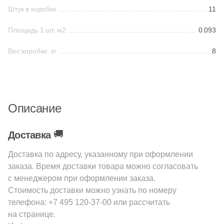
59
Q-Stones (
)
Штук в коробке
11
925
ROSE MOSAIC (
)
Площадь 1 шт, м2
0.093
38
Rex Ceramiche (
)
Вес коробки, кг
8
1
Roca (
)
1
Rondine (
)
137
STAR MOSAIC (
)
Описание
30
Safran (
)
🚚
1
Saloni (
)
Доставка
1
Settecento (
)
Доставка по адресу, указанному при оформлении
заказа. Время доставки товара можно согласовать
19
Stone4Home (
)
с менеджером при оформлении заказа.
Стоимость доставки можно узнать по номеру
1
Stynul (
)
телефона:
+7 495 120-37-00
или рассчитать
2
TGT Ceramics (
)
на странице.