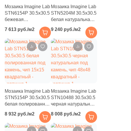
6
Нефрит Керамика (
)
Мозаика Imagine Lab
Мозаика Imagine Lab
STN6154Р 30.5x30.5
STN5204M 30.5x30.5
71
Роскошная мозаика (
)
бежевая
белая натуральная
полированная под
под камень, чип
31
ТОНОМОЗАИК ООО (
)
7 613 руб./м2
9 240 руб./м2
камень / мрамор, чип
20x20 квадратный
15x15 квадратный
Тема
2580
Камень (
)
625
Мрамор (
)
17
3D мозаика (
)
28
3D узор (
)
Мозаика Imagine Lab
Мозаика Imagine Lab
6
Абстракция (
)
STN5154Р 30.5x30.5
STN10488 30.5x30.5
белая полированная
черная натуральная
369
Авантюрин (
)
под камень, чип
под камень, чип
8 932 руб./м2
8 008 руб./м2
15x15 квадратный
48x48 квадратный
4
Агат (
)
1
Акварель (
)