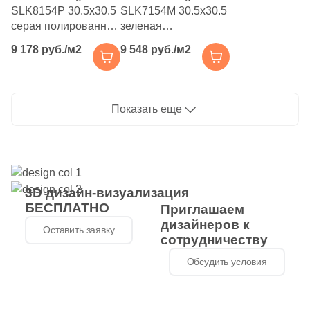
6
Майолика (
)
SLK8154P 30.5x30.5
SLK7154M 30.5x30.5
серая полированная
зеленая
112
Металл (
)
под камень / мрамор,
натуральная под
9 178 руб./м2
9 548 руб./м2
1975
Мозаика (
)
чип 15x15
камень / мрамор, чип
квадратный
15x15 квадратный
1134
Моноколор (
)
6
Морские мотивы (
)
Показать еще
1
Надписи (
)
6
Обои (
)
41
Оникс (
)
3D дизайн-визуализация
БЕСПЛАТНО
Приглашаем
166
Орнамент (
)
дизайнеров к
Оставить заявку
312
Оттенки цвета (
)
сотрудничеству
Обсудить условия
18
Паркет (
)
179
Перламутр (
)