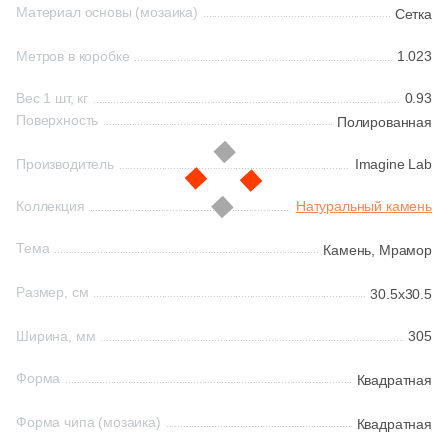
Материал основы (мозаика)
Сетка
1
New Tiles (
)
Шестиугольная
Метров в коробке
1.023
34
Onix (
)
Вес 1 шт, кг
0.93
135
Orro mosaic (
)
Восьмиугольная
Поверхность
Полированная
20
Pamesa Ceramica (
)
Производитель
Imagine Lab
Материал
40
Paradyz (
)
Коллекция
Натуральный камень
Керамическая
4
Peronda (
)
Тема
Камень,
Мрамор
3
Piemme Valentino (
)
Из керамогранита
Размер, см
30.5x30.5
270
Pixel mosaic (
)
Из белой глины
18
Porcelain Mosaic (
)
Ширина, мм
305
2
Porcelanosa (
)
Форма
Квадратная
Из красной глины
40
Prado group (
)
Форма чипа (мозаика)
Квадратная