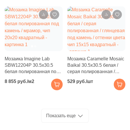
Производитель
7
Inter Gres (
)
26
Italgraniti (
)
Kerama Marazzi
390
Italon (Италон) (
)
Laparet
20
JNJ Mosaic (
)
3
Keraben (
)
Altacera
Мозаика Imagine Lab
Мозаика Caramelle Mosaic
288
Kerama Marazzi (
)
Alma Ceramica
SBW12204P 30.5x30.5
Baikal 30.5x30.5 белая /
1
Keratile (
)
белая полированная под
серая полированная /
камень / мрамор, чип
глянцевая под камень /
8 855 руб./м2
10
529 руб./шт
Kerlife (Керлайф) (
)
Delacora
20x20 квадратный
оттенки цвета чип 15x15
квадратный
32
Kerranova (
)
New Trend
32
LIYA Mosaic (
)
124
La Faenza (
)
Показать еще
Страна
4
La Platera (
)
Россия