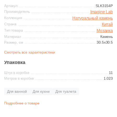
Синяя и голубая
Артикул
SLK3154P
84
Decor Mosaic (
)
Производитель
Imagine Lab
Коричневая
Коллекция
Натуральный камень
1
Delacora (
)
Страна
Китай
1
Domino (
)
Тип товара
Мозаика
Черная
Материал
Камень
2
DualGres (
)
Размер, см
30.5x30.5
Тема (рисунок на плитке)
5
Dune (
)
Смотреть все характеристики
Моноколор
107
ESTIMA (
)
Упаковка
2
El Molino (
)
Штук в коробке
11
Дерево
Метров в коробке
1.023
8
Eletto Ceramica (
)
Мрамор
1
Emil Ceramica (
)
Для ванной
Для кухни
Для туалета
4
Equipe (
)
Подробнее о товаре
Камень
20
Eurotile Ceramica (
)