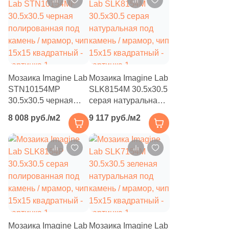
341
Бетон (
)
1
Волнистая (
)
60
Геометрия (
)
1
Гранит (
)
Мозаика Imagine Lab
Мозаика Imagine Lab
STN10154MР
SLK8154M 30.5x30.5
127
Дерево (
)
30.5x30.5 черная
серая натуральная
полированная под
под камень /
11
Кирпич (
)
8 008 руб./м2
9 117 руб./м2
камень / мрамор, чип
мрамор, чип 15x15
5
Классика (
)
15x15 квадратный
квадратный
21
Кожа (
)
9
Котто (
)
5
Кракелюр (
)
67
Лофт (
)
Мозаика Imagine Lab
Мозаика Imagine Lab