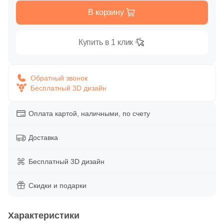
Глазурованная глянцевая
В корзину
158
Caramelle Mosaic (
)
Глазурованная матовая
1
Casalgrande Padana (
)
Купить в 1 клик
6
Ce.Si. (
)
Лаппатированная
1
Ceracasa (
)
Обратный звонок
Бесплатный 3D дизайн
Полированная
9
Ceramiche Brennero (
)
2
Ceramika Konskie (
)
Оплата картой, наличными, по счету
Цвет
15
Cerdomus (
)
Доставка
Белая
1
Codicer (
)
Бесплатный 3D дизайн
92
Coliseum (
)
Бежевая
1
Crystal Mosaic (
Скидки и подарки
)
Серая
128
DAO (
)
Характеристики
1
DEL CONCA (
)