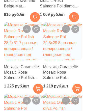
112
Металл (
)
Mosaic Travertino
Mosaic Rosa
Beige Mat
Salmone Pol diamond
1975
Мозаика (
)
29.8x29.8 бежевая
25.9x29.8 розовая
915 руб./шт
1 069 руб./шт
полированная /
полированная /
1134
Моноколор (
)
глянцевая под
глянцевая под
травертин чип
камень чип 55x96
6
Морские мотивы (
)
23x23 квадратный
ромб
625
Мрамор (
)
1
Надписи (
)
6
Обои (
)
41
Оникс (
)
Мозаика Caramelle
Мозаика Caramelle
Mosaic Rosa
Mosaic Rosa
166
Орнамент (
)
Salmone Pol fish
Salmone Pol
28.2x31.7 розовая
29.8x29.8 розовая
312
Оттенки цвета (
)
1 225 руб./шт
1 219 руб./шт
полированная /
полированная /
глянцевая под
глянцевая под
18
Паркет (
)
камень чип 23x73
камень чип 23x73
179
Перламутр (
)
прямоугольный
прямоугольный