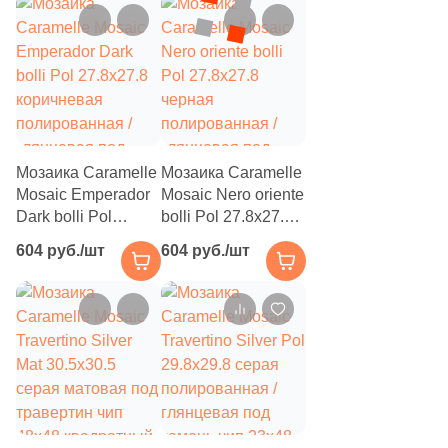
59
Q-Stones (
)
925
ROSE MOSAIC (
)
38
Rex Ceramiche (
)
1
Roca (
)
1
Rondine (
)
Мозаика Caramelle
Мозаика Caramelle
137
STAR MOSAIC (
)
Mosaic Emperador
Mosaic Nero oriente
Dark bolli Pol
bolli Pol 27.8x27.8
30
Safran (
)
27.8x27.8
черная
604 руб./шт
604 руб./шт
коричневая
полированная /
1
Saloni (
)
полированная /
глянцевая под
глянцевая под
1
камень чип
Settecento (
)
камень чип
разноформатный
19
Stone4Home (
)
разноформатный
круглый
круглый
1
Stynul (
)
2
TGT Ceramics (
)