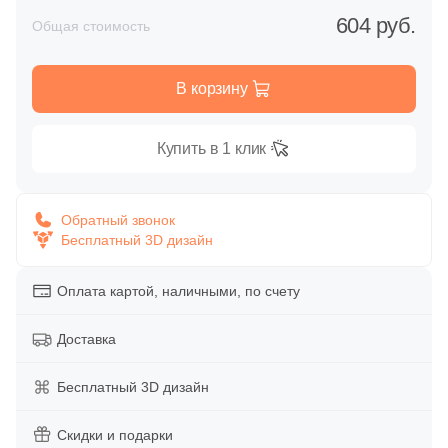
Глазурованная глянцевая
604 руб.
Общая стоимость
158
Caramelle Mosaic (
)
Глазурованная матовая
1
Casalgrande Padana (
)
В корзину
6
Ce.Si. (
)
Лаппатированная
1
Ceracasa (
)
Купить в 1 клик
Полированная
9
Ceramiche Brennero (
)
2
Ceramika Konskie (
)
Обратный звонок
Бесплатный 3D дизайн
Цвет
15
Cerdomus (
)
Белая
Оплата картой, наличными, по счету
1
Codicer (
)
92
Coliseum (
)
Доставка
Бежевая
1
Crystal Mosaic (
)
Бесплатный 3D дизайн
Серая
128
DAO (
)
Скидки и подарки
1
DEL CONCA (
)