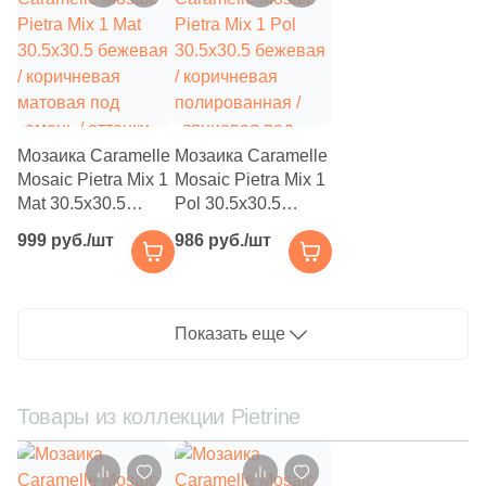
камень чип
6
Нефрит Керамика (
)
разноформатный
71
Роскошная мозаика (
)
31
ТОНОМОЗАИК ООО (
)
Тема
Мозаика Caramelle
Мозаика Caramelle
Mosaic Pietra Mix 1
Mosaic Pietra Mix 1
2580
Камень (
)
Mat 30.5x30.5
Pol 30.5x30.5
бежевая /
бежевая /
17
3D мозаика (
)
999 руб./шт
986 руб./шт
коричневая
коричневая
28
3D узор (
)
матовая под
полированная /
камень / оттенки
глянцевая под
6
Абстракция (
)
цвета чип 48x48
камень / оттенки
Показать еще
квадратный
цвета чип 48x48
369
Авантюрин (
)
квадратный
4
Агат (
)
Товары из коллекции Pietrine
1
Акварель (
)
341
Бетон (
)