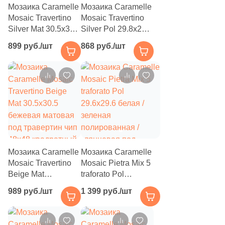
4
Tau Ceramica (
)
Мозаика Caramelle
Мозаика Caramelle
Mosaic Travertino
Mosaic Travertino
35
Togama (
)
Silver Mat 30.5x30.5
Silver Pol 29.8x29.8
серая матовая под
серая
4
Undefasa (
)
899 руб./шт
868 руб./шт
травертин чип
полированная /
354
VIDREPUR (
)
48x48 квадратный
глянцевая под
камень чип 23x48
14
VIVERE (
)
прямоугольный
3
Vallelunga (
)
9
Varmora (
)
41
Velsaa (
)
Мозаика Caramelle
Мозаика Caramelle
3
Villeroy&Boch (
)
Mosaic Travertino
Mosaic Pietra Mix 5
Beige Mat
traforato Pol
82
Vitra (
)
30.5x30.5 бежевая
29.6x29.6 белая /
989 руб./шт
1 399 руб./шт
5
Zodiac Ceramica (
)
матовая под
зеленая
травертин чип
полированная /
3
Керамогранит из Китая (
)
48x48 квадратный
глянцевая под