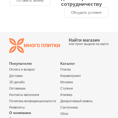
Оставить заявку
сотрудничеству
Размер, см
Обсудить условия
3
27.8x27.8 (
)
8
15x15 (
)
1
20x30 (
)
Найти магазин
или пункт выдачи на карте
15
20x20 (
)
4
20x60 (
)
Покупателю
Каталог
10
25x25 (
)
Оплата и возврат
Плитка
2549
30x30 (
)
Доставка
Керамогранит
3D дизайн
Мозаика
27
30x60 (
)
Оптовикам
Ступени
Контакты магазинов
Клинкер
7
40x40 (
)
Политика конфиденциальности
Декоративный камень
7
45x45 (
)
Реквизиты
Сантехника
О компании
Обои
2
50x50 (
)