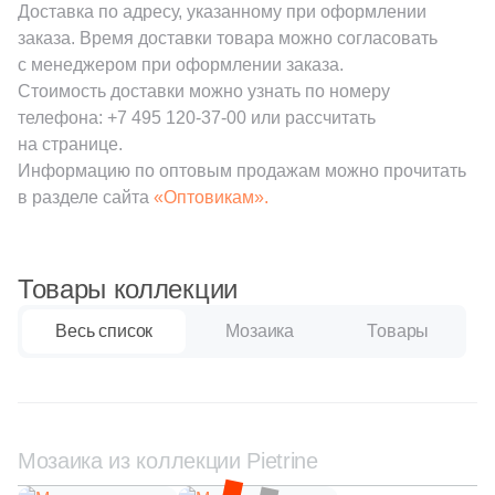
Доставка по адресу, указанному при оформлении
1
New Tiles (
)
заказа. Время доставки товара можно согласовать
Шестиугольная
с менеджером при оформлении заказа.
34
Onix (
)
Стоимость доставки можно узнать по номеру
телефона:
+7 495 120-37-00
135
или рассчитать
Orro mosaic (
)
Восьмиугольная
на странице.
20
Pamesa Ceramica (
)
Информацию по оптовым продажам можно прочитать
Материал
в разделе сайта
«Оптовикам».
40
Paradyz (
)
Керамическая
4
Peronda (
)
Товары коллекции
3
Piemme Valentino (
)
Из керамогранита
270
Pixel mosaic (
)
Весь список
Мозаика
Товары
Из белой глины
18
Porcelain Mosaic (
)
2
Porcelanosa (
)
Из красной глины
40
Prado group (
)
Мозаика из коллекции Pietrine