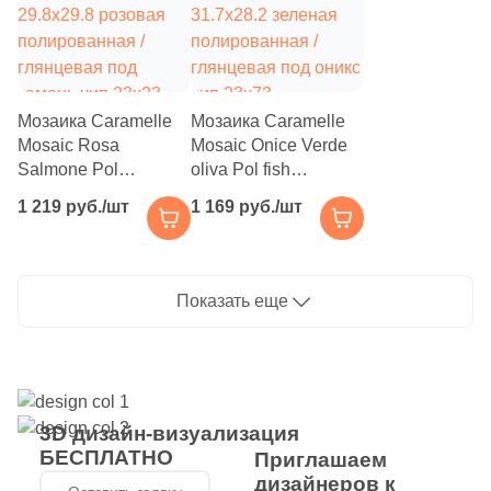
66
Полосы (
)
6
Пэчворк (
)
4
Растительность (
)
Мозаика Caramelle
Мозаика Caramelle
6
Сланец (
)
Mosaic Rosa
Mosaic Onice Verde
Salmone Pol
oliva Pol fish
8
Стекло (
)
29.8x29.8 розовая
31.7x28.2 зеленая
1 219 руб./шт
1 169 руб./шт
полированная /
23
полированная /
Терраццо (
)
глянцевая под
глянцевая под оникс
9
Ткань (
)
камень чип 23x23
чип 23x73
квадратный
прямоугольный
68
Показать еще
Травертин (
)
50
Узоры (
)
16
Флористика (
)
104
Цемент (
)
3D дизайн-визуализация
БЕСПЛАТНО
Приглашаем
7
Штукатурка (
)
дизайнеров к