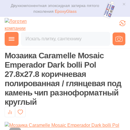
Двухкомпонентная эпоксидная затирка пятого
Для помещения
Плитка
поколения
EpoxyGlass
Для ванной
Керамогранит
Фильтры
Каталог
Для кухни
Главная
Каталог
Товары
Мозаика
от
Мозаика
3D дизайн
Для кафе
Мозаика Caramelle Mosaic
Ступени
Производитель
Доставка
Emperador Dark bolli Pol
Для офиса
16
41zero42 (
)
27.8x27.8 коричневая
Клинкер
Оплата и возврат
112
ABK (
)
полированная / глянцевая под
Для улицы
камень чип разноформатный
Декоративный камень
101
AMETIS by ESTIMA (
)
Контакты магазинов
круглый
103
ATLAS CONCORDE (Россия) (
)
Назначение плитки
Напольные покрытия
О компании
2
Absolut Keramika (
)
Настенная
Новости
Сантехника
9
Altacera (
)