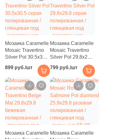
1
Волнистая (
)
60
Геометрия (
)
1
Гранит (
)
Мозаика Caramelle
Мозаика Caramelle
127
Дерево (
)
Mosaic Travertino
Mosaic Travertino
11
Кирпич (
)
Silver Pol 30.5x30.5
Silver Pol 29.8x29.8
серая
серая
899 руб./шт
799 руб./шт
5
Классика (
)
полированная /
полированная /
глянцевая под
глянцевая под
21
Кожа (
)
травертин чип
травертин чип
48x48 квадратный
23x23 квадратный
9
Котто (
)
5
Кракелюр (
)
67
Лофт (
)
6
Майолика (
)
Мозаика Caramelle
Мозаика Caramelle