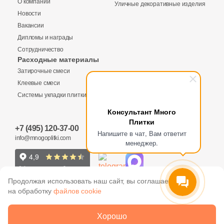
О компании
Уличные декоративные изделия
Купить в 1 клик
Новости
1
60x120 (
)
Вакансии
14
60x60 (
)
Дипломы и награды
Сотрудничество
1
80x80 (
)
Заявка на бесплатный 3D дизайн
Расходные материалы
Количество
Затирочные смеси
7
120x120 (
)
Обратная связь
Клеевые смеси
2
2.5x2.5 (
)
Системы укладки плитки
Ваше имя
32
3х5 (
)
Консультант Много
Плитки
604 руб.
Общая стоимость
+7 (495) 120-37-00
2
5х25 (
)
Ваше имя
Напишите в чат, Вам ответит
info@mnogoplitki.com
менеджер.
3
6x5,2 (
)
Телефон
15 000₽
Минимальная сумма заказа
5
7.2x7.2 (
)
Телефон
Продолжая использовать наш сайт, вы соглашаетесь
1
7.4x14.8 (
)
на обработку
файлов cookie
Ваше имя
E-Mail
12
7.5x7.5 (
)
2005-2026 © Много плитки. Цены и информация,
Хорошо
E-Mail
указанные на сайте не являются публичной офертой