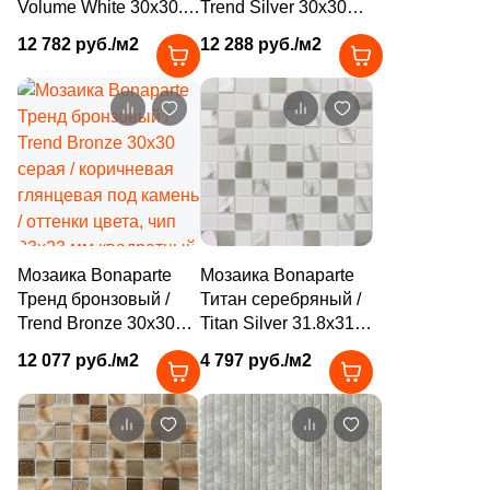
59
Q-Stones (
)
Volume White 30x30.3
Trend Silver 30x30
белая матовая под
серая глянцевая под
925
ROSE MOSAIC (
)
12 782 руб./м2
12 288 руб./м2
мрамор, чип 48x48 мм
камень / оттенки
шестиугольник
цвета, чип 23x23 мм
38
Rex Ceramiche (
)
квадратный
1
Roca (
)
1
Rondine (
)
137
STAR MOSAIC (
)
30
Safran (
)
Мозаика Bonaparte
Мозаика Bonaparte
1
Saloni (
)
Тренд бронзовый /
Титан серебряный /
Trend Bronze 30x30
Titan Silver 31.8x31.8
1
Settecento (
)
серая / коричневая
серая глянцевая под
12 077 руб./м2
4 797 руб./м2
глянцевая под камень
камень / оттенки
19
Stone4Home (
)
/ оттенки цвета, чип
цвета, чип 30x30 мм
1
Stynul (
)
23x23 мм квадратный
квадратный
2
TGT Ceramics (
)