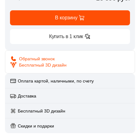
Глазурованная глянцевая
158
Caramelle Mosaic (
)
В корзину
Глазурованная матовая
1
Casalgrande Padana (
)
6
Ce.Si. (
)
Купить в 1 клик
Лаппатированная
1
Ceracasa (
)
Полированная
9
Ceramiche Brennero (
)
Обратный звонок
Бесплатный 3D дизайн
2
Ceramika Konskie (
)
Цвет
15
Cerdomus (
)
Оплата картой, наличными, по счету
Белая
1
Codicer (
)
Доставка
92
Coliseum (
)
Бежевая
Бесплатный 3D дизайн
1
Crystal Mosaic (
)
Серая
Скидки и подарки
128
DAO (
)
1
DEL CONCA (
)