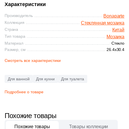
Синяя и голубая
Характеристики
84
Decor Mosaic (
)
Производитель
Bonaparte
Коричневая
1
Delacora (
)
Коллекция
Стеклянная мозаика
Страна
Китай
1
Domino (
)
Черная
Тип товара
Мозаика
Материал
2
Стекло
DualGres (
)
Размер, см
26.4x30.4
Тема (рисунок на плитке)
5
Dune (
)
Смотреть все характеристики
Моноколор
107
ESTIMA (
)
2
El Molino (
)
Для ванной
Для кухни
Для туалета
Дерево
8
Eletto Ceramica (
)
Подробнее о товаре
Мрамор
1
Emil Ceramica (
)
4
Equipe (
)
Похожие товары
Камень
20
Eurotile Ceramica (
)
Похожие товары
Товары коллекции