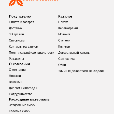
1
Волнистая (
)
Покупателю
Каталог
60
Геометрия (
)
Оплата и возврат
Плитка
1
Гранит (
)
Доставка
Керамогранит
3D дизайн
Мозаика
127
Дерево (
)
Оптовикам
Ступени
11
Кирпич (
)
Контакты магазинов
Клинкер
Политика конфиденциальности
Декоративный камень
5
Классика (
)
Реквизиты
Сантехника
О компании
Обои
Купить в 1 клик
21
Кожа (
)
О компании
Уличные декоративные изделия
9
Котто (
)
Новости
Вакансии
5
Кракелюр (
)
Дипломы и награды
Количество
Сотрудничество
67
Лофт (
)
Заявка на бесплатный 3D дизайн
Расходные материалы
6
Майолика (
)
Затирочные смеси
Обратная связь
Клеевые смеси