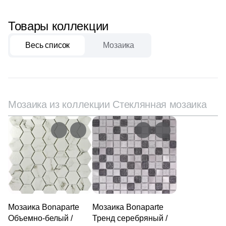
1
New Tiles (
)
Товары коллекции
Шестиугольная
34
Onix (
)
Весь список
Мозаика
135
Orro mosaic (
)
Восьмиугольная
20
Pamesa Ceramica (
)
Материал
40
Paradyz (
)
Мозаика из коллекции Стеклянная мозаика
Керамическая
4
Peronda (
)
3
Piemme Valentino (
)
Из керамогранита
270
Pixel mosaic (
)
Из белой глины
18
Porcelain Mosaic (
)
2
Porcelanosa (
)
Из красной глины
Мозаика Bonaparte
40
Мозаика Bonaparte
Prado group (
)
Объемно-белый /
Тренд серебряный /