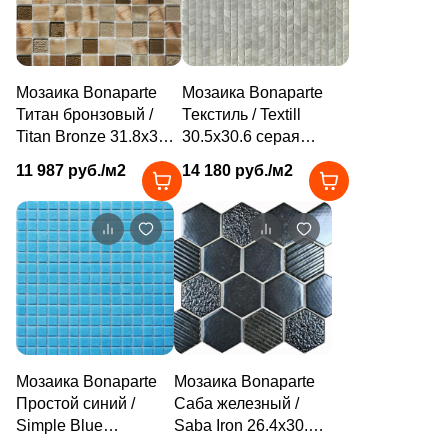
4
Tau Ceramica (
)
35
Togama (
)
4
Undefasa (
)
Мозаика Bonaparte
Мозаика Bonaparte
Титан бронзовый /
Текстиль / Textill
354
VIDREPUR (
)
Titan Bronze 31.8x31.8
30.5x30.6 серая
коричневая
матовая под камень /
14
VIVERE (
)
11 987 руб./м2
14 180 руб./м2
глянцевая под камень
геометрия, чип 12x12
3
Vallelunga (
)
/ оттенки цвета, чип
мм ромб
30x30 мм квадратный
9
Varmora (
)
41
Velsaa (
)
3
Villeroy&Boch (
)
82
Vitra (
)
Мозаика Bonaparte
Мозаика Bonaparte
5
Zodiac Ceramica (
)
Простой синий /
Саба железный /
Simple Blue
Saba Iron 26.4x30.4
3
Керамогранит из Китая (
)
32.7x32.7 голубая
черная глянцевая