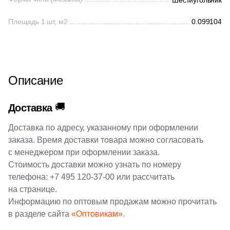
Шестиугольник
145
Laparet (
)
Площадь 1 шт, м2
0.099104
Китай
38
Leonardo (
)
208
Living Ceramics (
)
Индия
7
L’Antic Colonial (
)
Описание
Испания
2
MEI (
)
🚚
Доставка
240
Marble Mosaic (
)
Италия
Доставка по адресу, указанному при оформлении
10
Marmocer (
)
заказа. Время доставки товара можно согласовать
Форма
8
Meissen Keramik (
)
с менеджером при оформлении заказа.
Стоимость доставки можно узнать по номеру
512
Mir Mosaic (
)
Квадратная
телефона:
+7 495 120-37-00
или рассчитать
554
NSmosaic (
)
на странице.
Прямоугольная
Информацию по оптовым продажам можно прочитать
2
Navarti (
)
в разделе сайта
«Оптовикам».
8
Neodom (
)
Формы шеврон