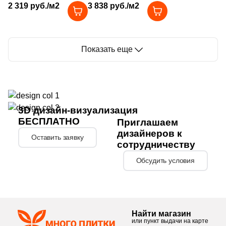
2 319 руб./м2
3 838 руб./м2
6
Нефрит Керамика (
)
глянцевая под
под камень / полосы,
камень, чип 20x20
чип 73x73 мм
71
Роскошная мозаика (
)
мм квадратный
шестиугольник
31
ТОНОМОЗАИК ООО (
)
Показать еще
Тема
2580
Камень (
)
17
3D мозаика (
)
3D дизайн-визуализация
БЕСПЛАТНО
Приглашаем
28
3D узор (
)
дизайнеров к
Оставить заявку
сотрудничеству
6
Абстракция (
)
Обсудить условия
369
Авантюрин (
)
4
Агат (
)
1
Акварель (
)
Найти магазин
или пункт выдачи на карте
341
Бетон (
)