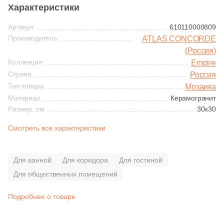
Синяя и голубая
Характеристики
84
Decor Mosaic (
)
Артикул
610110000809
Коричневая
1
Delacora (
)
Производитель
ATLAS CONCORDE
(Россия)
1
Domino (
)
Черная
Коллекция
Empire
Страна
Россия
2
DualGres (
)
Тип товара
Мозаика
Тема (рисунок на плитке)
5
Dune (
)
Материал
Керамогранит
Размер, см
30x30
Моноколор
107
ESTIMA (
)
Смотреть все характеристики
2
El Molino (
)
Дерево
8
Eletto Ceramica (
)
Для ванной
Для коридора
Для гостиной
Мрамор
1
Emil Ceramica (
)
Для общественных помещений
4
Equipe (
)
Подробнее о товаре
Камень
20
Eurotile Ceramica (
)