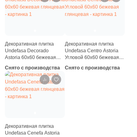
66
Полосы (
)
6
Пэчворк (
)
4
Растительность (
)
6
Сланец (
)
Декоративная плитка
Декоративная плитка
8
Стекло (
)
Undefasa Decorado
Undefasa Centro Astoria
Astoria 60x60 бежевая
Угловой 60x60 бежевая
23
Терраццо (
)
глянцевая
глянцевая
Снято с производства
Снято с производства
9
Ткань (
)
68
Травертин (
)
50
Узоры (
)
16
Флористика (
)
104
Цемент (
)
Декоративная плитка
7
Штукатурка (
)
Undefasa Cenefa Astoria