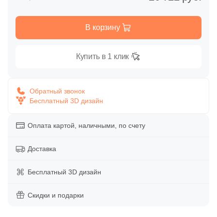
Глазурованная глянцевая
158
Caramelle Mosaic (
)
В корзину
Глазурованная матовая
1
Casalgrande Padana (
)
6
Ce.Si. (
)
Купить в 1 клик
Лаппатированная
1
Ceracasa (
)
Полированная
9
Ceramiche Brennero (
)
Обратный звонок
Бесплатный 3D дизайн
2
Ceramika Konskie (
)
Цвет
15
Cerdomus (
)
Оплата картой, наличными, по счету
Белая
1
Codicer (
)
Доставка
92
Coliseum (
)
Бежевая
Бесплатный 3D дизайн
1
Crystal Mosaic (
)
Серая
Скидки и подарки
128
DAO (
)
1
DEL CONCA (
)