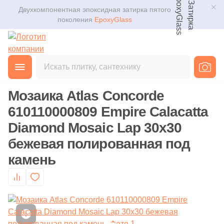
Двухкомпонентная эпоксидная затирка пятого
Для помещения
Плитка
поколения
EpoxyGlass
Для ванной
Керамогранит
Фильтры
Каталог
Для кухни
Главная
Каталог
Товары
Мозаика
от
Мозаика
3D дизайн
Для кафе
Мозаика Atlas Concorde
Ступени
Производитель
Доставка
610110000809 Empire Calacatta
Для офиса
16
41zero42 (
)
Diamond Mosaic Lap 30x30
Клинкер
Оплата и возврат
112
ABK (
)
бежевая полированная под
Для улицы
камень
Декоративный камень
101
AMETIS by ESTIMA (
)
Контакты магазинов
103
ATLAS CONCORDE (Россия) (
)
Назначение плитки
Напольные покрытия
О компании
2
Absolut Keramika (
)
Настенная
Новости
Сантехника
9
Altacera (
)