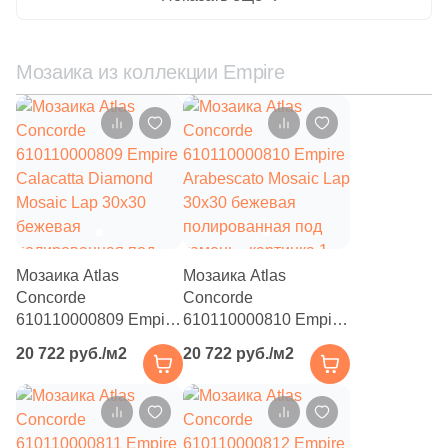
2
17.7x53.3 (
)
4
17.5x46.3 (
)
Мозаика из коллекции Empire
1
17.5x32.7 (
)
2
18x31.4 (
)
3
18.5x18.5 (
)
1
18.49x18.49 (
)
6
19.5x30 (
)
22
19x120 (
)
Мозаика Atlas
Мозаика Atlas
Concorde
Concorde
5
19.2x46.3 (
)
610110000809 Empire
610110000810 Empire
Calacatta Diamond
Arabescato Mosaic Lap
4
19x160 (
)
20 722 руб./м2
20 722 руб./м2
Mosaic Lap 30x30
30x30 бежевая
бежевая
полированная под
4
20.5x23.8 (
)
полированная под
камень
6
20x34.6 (
)
камень