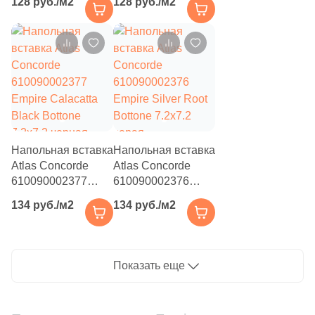
128 руб./м2
128 руб./м2
2
25x33.5 (
)
Bottone 7.2x7.2
Diamond Bottone
бежевая матовая
7.2x7.2 бежевая
51
25x28.5 (
)
под камень
матовая под
камень
4
25.6x29.55 (
)
2
25.8x29.4 (
)
2
25x22.9 (
)
3
25.8x31.3 (
)
Напольная вставка
Напольная вставка
Atlas Concorde
Atlas Concorde
2
25.2x29.1 (
)
610090002377
610090002376
5
25.1x29 (
)
Empire Calacatta
Empire Silver Root
134 руб./м2
134 руб./м2
Black Bottone
Bottone 7.2x7.2
2
25x50 (
)
7.2x7.2 черная
серая
полированная под
полированная под
59
25x29 (
)
камень
камень
Показать еще
2
25.8x30 (
)
1
25.5x26 (
)