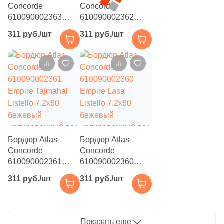
5
9.8x9.8 (
)
Concorde
Concorde
610090002363
610090002362
4
10.1x11.6 (
)
Empire Calacatta
Empire Silver Root
311 руб./шт
311 руб./шт
4
10x10 (
)
Black Listello
Listello 7.2x60
7.2x60 черный
серый
1
10x30 (
)
полированный под
полированный под
камень
камень
18
10x20 (
)
10
12x27 (
)
3
12.4x39.3 (
)
1
13x26 (
)
Бордюр Atlas
Бордюр Atlas
Concorde
Concorde
8
15x60 (
)
610090002361
610090002360
2
15x30.5 (
)
Empire Tajmahal
Empire Lasa
311 руб./шт
311 руб./шт
Listello 7.2x60
Listello 7.2x60
7
15x7.5 (
)
бежевый
бежевый
полированный под
полированный под
2
15x45 (
)
камень
камень
Показать еще