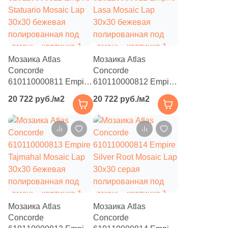
5
20.5x41.3 (
)
2
20.5х22.7 (
)
1
20.2x32.9 (
)
Мозаика Atlas
Мозаика Atlas
2
20.4x23.8 (
)
Concorde
Concorde
610110000811 Empire
610110000812 Empire
1
20x120 (
)
Statuario Mosaic Lap
Lasa Mosaic Lap
20 722 руб./м2
20 722 руб./м2
30x30 бежевая
30x30 бежевая
3
20.6x23.7 (
)
полированная под
полированная под
5
20x50 (
)
камень
камень
4
21x28.5 (
)
1
21.4x31 (
)
1
21.9x25.5 (
)
4
22.35x25.81 (
)
Мозаика Atlas
Мозаика Atlas
Concorde
Concorde
1
22.7x29.9 (
)