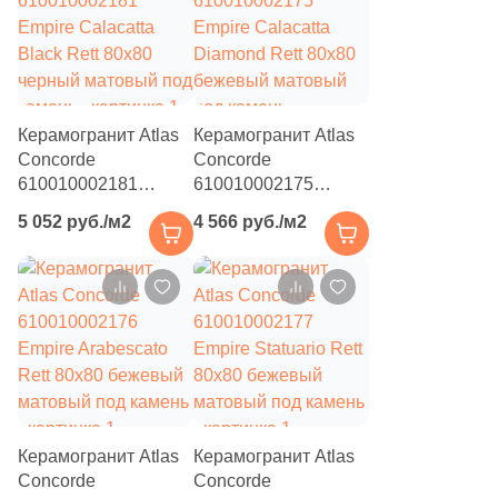
6
Нефрит Керамика (
)
71
Роскошная мозаика (
)
31
ТОНОМОЗАИК ООО (
)
Керамогранит Atlas
Керамогранит Atlas
Тема
Concorde
Concorde
610010002181
610010002175
2580
Камень (
)
Empire Calacatta
Empire Calacatta
5 052 руб./м2
4 566 руб./м2
Black Rett 80x80
Diamond Rett 80x80
1975
Мозаика (
)
черный матовый под
бежевый матовый
17
3D мозаика (
)
камень
под камень
28
3D узор (
)
6
Абстракция (
)
369
Авантюрин (
)
4
Агат (
)
Керамогранит Atlas
Керамогранит Atlas
Concorde
Concorde
1
Акварель (
)