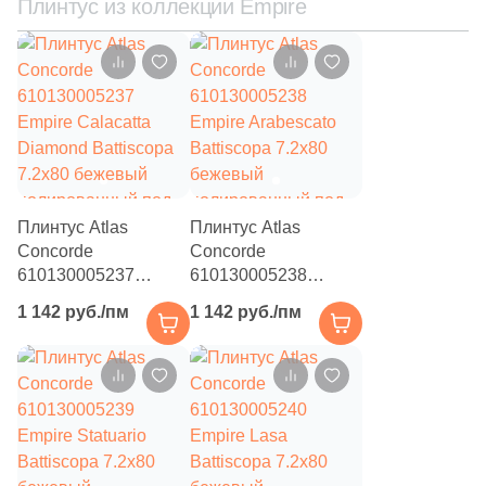
Плинтус из коллекции Empire
2
26.5x30.5 (
)
9
26.8x29.4 (
)
13
26x30 (
)
1
26.5x30 (
)
1
26.8x26.8 (
)
1
26.8x29.8 (
)
Плинтус Atlas
Плинтус Atlas
Concorde
Concorde
1
26x75 (
)
610130005237
610130005238
Empire Calacatta
Empire Arabescato
1
26.25x26.25 (
)
1 142 руб./пм
1 142 руб./пм
Diamond Battiscopa
Battiscopa 7.2x80
7.2x80 бежевый
бежевый
2
26x28.2 (
)
полированный под
полированный под
1
26.7x30.9 (
)
камень
камень
2
26.4x30.4 (
)
4
26.7x30.8 (
)