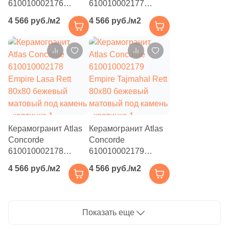
610010002176
610010002177
Empire Arabescato
Empire Statuario Rett
341
Бетон (
)
4 566 руб./м2
4 566 руб./м2
Rett 80x80 бежевый
80x80 бежевый
1
Волнистая (
)
матовый под камень
матовый под камень
60
Геометрия (
)
1
Гранит (
)
127
Дерево (
)
11
Кирпич (
)
Керамогранит Atlas
Керамогранит Atlas
5
Классика (
)
Concorde
Concorde
610010002178
610010002179
21
Кожа (
)
Empire Lasa Rett
Empire Tajmahal Rett
4 566 руб./м2
4 566 руб./м2
9
Котто (
)
80x80 бежевый
80x80 бежевый
матовый под камень
матовый под камень
5
Кракелюр (
)
67
Лофт (
)
Показать еще