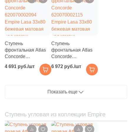
1
27.8x30.4 (
)
2
28.7x28.7 (
)
2
28.3x29 (
)
3
28x24.6 (
)
Ступень
Ступень
фронтальная Atlas
фронтальная Atlas
1
28.6x30.7 (
)
Concorde
Concorde
7
28.6x34.7 (
)
620070002094
620070002115
4 691 руб./шт
6 972 руб./шт
Empire Lasa 33x80
Empire Lasa 33x80
8
28.2x30.8 (
)
бежевая матовая
бежевая матовая
под камень
под камень
4
28.4x29.5 (
)
Показать еще
1
28.8x29.4 (
)
5
28.8x29.8 (
)
Ступень угловая из коллекции Empire
4
28.4x29.9 (
)
2
28.8x28.8 (
)