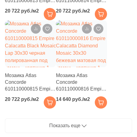
610110000813 Empire
610110000814 Empire
Tajmahal Mosaic Lap
Silver Root Mosaic Lap
4
22x37 (
)
20 722 руб./м2
20 722 руб./м2
30x30 бежевая
30x30 серая
2
22.2x26.8 (
)
полированная под
полированная под
камень
камень
5
22.3x29.8 (
)
7
22.5x32.5 (
)
6
22.8x27.1 (
)
12
22.8x27.8 (
)
Мозаика Atlas
Мозаика Atlas
4
22.5x22.5 (
)
Concorde
Concorde
610110000815 Empire
1
610110000816 Empire
23.7x35.8 (
)
Calacatta Black Mosaic
Calacatta Diamond
20 722 руб./м2
14 640 руб./м2
1
23.5x56 (
)
Lap 30x30 черная
Mosaic 30x30
полированная под
бежевая матовая под
1
23.6x56 (
)
камень
камень
4
23.3x40.3 (
)
Показать еще
5
23x23 (
)