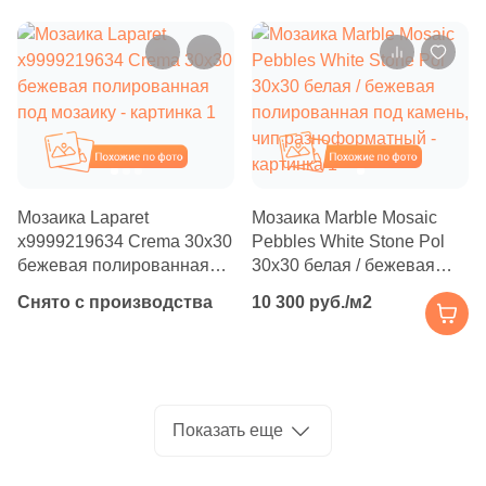
Производитель
7
Inter Gres (
)
26
Italgraniti (
)
Kerama Marazzi
390
Italon (Италон) (
)
Laparet
20
JNJ Mosaic (
)
Похожие
Похожие
3
Keraben (
)
Altacera
Мозаика Laparet
Мозаика Marble Mosaic
288
Kerama Marazzi (
)
х9999219634 Crema 30x30
Pebbles White Stone Pol
Alma Ceramica
1
Keratile (
)
бежевая полированная
30x30 белая / бежевая
под мозаику
полированная под камень,
Снято с производства
10 300 руб./м2
10
Kerlife (Керлайф) (
)
Delacora
чип разноформатный
32
Kerranova (
)
New Trend
32
LIYA Mosaic (
)
124
La Faenza (
)
Показать еще
Страна
4
La Platera (
)
Россия