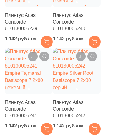
1
26.6x26.6 (
)
Плинтус Atlas
Плинтус Atlas
2
26.1x30.1 (
)
Concorde
Concorde
610130005239
610130005240
2
26.5x31.2 (
)
Empire Statuario
Empire Lasa
1 142 руб./пм
1 142 руб./пм
Battiscopa 7.2x80
Battiscopa 7.2x80
1
26.41x31.7 (
)
бежевый
бежевый
3
26.5x46.5 (
)
полированный под
полированный под
камень
камень
2
26.8x28.6 (
)
3
26x26 (
)
2
26.6x30.5 (
)
8
26.2x30.2 (
)
Плинтус Atlas
Плинтус Atlas
Concorde
Concorde
2
26.1x30 (
)
610130005241
610130005242
Empire Tajmahal
Empire Silver Root
1
26x26.8 (
)
1 142 руб./пм
1 142 руб./пм
Battiscopa 7.2x80
Battiscopa 7.2x80
1
26x28.8 (
)