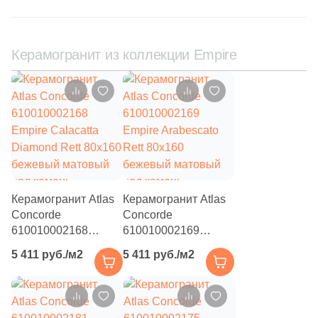
4
Tau Ceramica (
)
35
Togama (
)
Керамогранит из коллекции Empire
4
Undefasa (
)
354
VIDREPUR (
)
14
VIVERE (
)
3
Vallelunga (
)
9
Varmora (
)
41
Velsaa (
)
Керамогранит Atlas
Керамогранит Atlas
Concorde
Concorde
3
Villeroy&Boch (
)
610010002168
610010002169
Empire Calacatta
Empire Arabescato
82
Vitra (
)
5 411 руб./м2
5 411 руб./м2
Diamond Rett 80x160
Rett 80x160
5
Zodiac Ceramica (
)
бежевый матовый
бежевый матовый
под камень
под камень
3
Керамогранит из Китая (
)