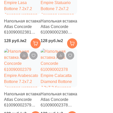
11
25x30 (
)
2
25.4x31 (
)
1
25.5x31.3 (
)
Напольная вставка
Напольная вставка
Atlas Concorde
Atlas Concorde
3
25х29 (
)
610090002381
610090002380
Empire Lasa
Empire Statuario
29
25.9x25.9 (
)
128 руб./м2
128 руб./м2
Bottone 7.2x7.2
Bottone 7.2x7.2
1
25.9x29.8 (
)
бежевая матовая
бежевая матовая
под камень
под камень
2
25.5x29.8 (
)
3
25.6x29.5 (
)
4
25.75x31.3 (
)
6
25.9x27.3 (
)
Напольная вставка
Напольная вставка
1
25x30.5 (
)
Atlas Concorde
Atlas Concorde
610090002379
610090002378
2
25.2x48.6 (
)
Empire Arabescato
Empire Calacatta