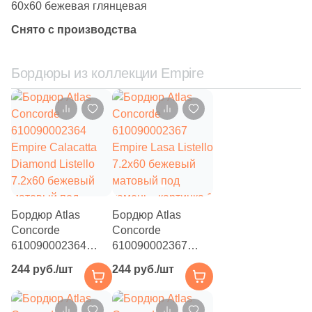
60x60 бежевая глянцевая
Размер, см
Снято с производства
2549
30x30 (
)
8
15x15 (
)
Бордюры из коллекции Empire
1
20x30 (
)
15
20x20 (
)
4
20x60 (
)
10
25x25 (
)
27
30x60 (
)
Бордюр Atlas
Бордюр Atlas
7
40x40 (
)
Concorde
Concorde
610090002364
610090002367
7
45x45 (
)
Empire Calacatta
Empire Lasa Listello
244 руб./шт
244 руб./шт
Diamond Listello
7.2x60 бежевый
2
50x50 (
)
7.2x60 бежевый
матовый под
матовый под
1
камень
60x120 (
)