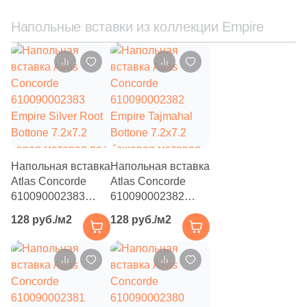
3
24.6х28 (
)
Напольные вставки из коллекции Empire
4
24x41.6 (
)
5
24.8x29.8 (
)
1
24x60 (
)
1
24.5x25.5 (
)
1
24.5x24.5 (
)
Напольная вставка
Напольная вставка
1
24.5x28.5 (
)
Atlas Concorde
Atlas Concorde
610090002383
610090002382
2
24x30 (
)
Empire Silver Root
Empire Tajmahal
128 руб./м2
128 руб./м2
Bottone 7.2x7.2
Bottone 7.2x7.2
1
24.5x28 (
)
серая матовая под
бежевая матовая
камень
7
под камень
25.6х29.5 (
)
1
25.3x29.2 (
)