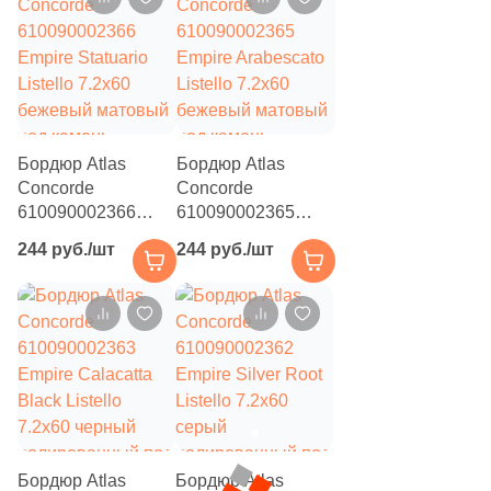
камень
14
60x60 (
)
1
80x80 (
)
7
120x120 (
)
2
2.5x2.5 (
)
Бордюр Atlas
Бордюр Atlas
Concorde
Concorde
32
3х5 (
)
610090002366
610090002365
Empire Statuario
Empire Arabescato
2
5х25 (
)
244 руб./шт
244 руб./шт
Listello 7.2x60
Listello 7.2x60
3
6x5,2 (
)
бежевый матовый
бежевый матовый
под камень
под камень
5
7.2x7.2 (
)
1
7.4x14.8 (
)
12
7.5x7.5 (
)
4
7.2x29.3 (
)
Бордюр Atlas
Бордюр Atlas