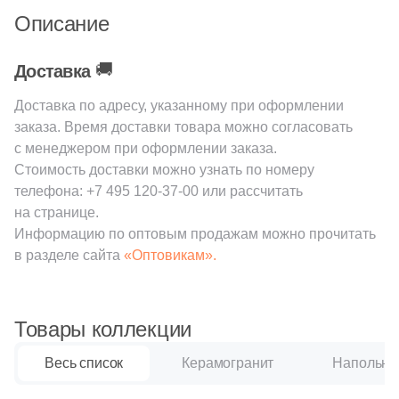
59
Q-Stones (
)
Описание
925
ROSE MOSAIC (
)
🚚
38
Rex Ceramiche (
)
Доставка
1
Roca (
)
Доставка по адресу, указанному при оформлении
заказа. Время доставки товара можно согласовать
1
Rondine (
)
с менеджером при оформлении заказа.
Стоимость доставки можно узнать по номеру
137
STAR MOSAIC (
)
телефона:
+7 495 120-37-00
или рассчитать
30
Safran (
)
на странице.
Информацию по оптовым продажам можно прочитать
1
Saloni (
)
в разделе сайта
«Оптовикам».
1
Settecento (
)
19
Stone4Home (
)
Товары коллекции
1
Stynul (
)
Весь список
Керамогранит
Напольна
2
TGT Ceramics (
)