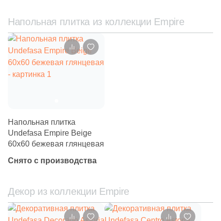
6
Майолика (
)
112
Металл (
)
Напольная плитка из коллекции Empire
1134
Моноколор (
)
6
Морские мотивы (
)
625
Мрамор (
)
1
Надписи (
)
6
Обои (
)
Напольная плитка
41
Оникс (
)
Undefasa Empire Beige
60x60 бежевая глянцевая
166
Орнамент (
)
Снято с производства
312
Оттенки цвета (
)
18
Паркет (
)
Декор из коллекции Empire
179
Перламутр (
)