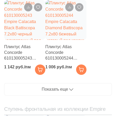
бежевый
серый
полированный под
полированный под
1
26.4x28 (
)
камень
камень
3
26.5x27.8 (
)
2
26x31.5 (
)
2
26.2x26.2 (
)
Плинтус Atlas
Плинтус Atlas
3
26.9x36.8 (
)
Concorde
Concorde
610130005243
6
610130005244
27.1x28.2 (
)
Empire Calacatta
Empire Calacatta
1 142 руб./пм
1 006 руб./пм
1
27х27.5 (
)
Black Battiscopa
Diamond Battiscopa
7.2x80 черный
7.2x80 бежевый
10
27.5x27.5 (
)
полированный под
матовый под камень
камень
6
27.8x32.5 (
)
Показать еще
1
27.6x27.6 (
)
1
27x27.5 (
)
Ступень фронтальная из коллекции Empire