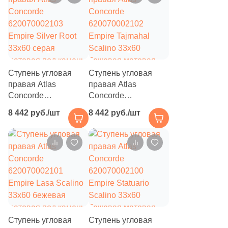
1
28.9x30.5 (
)
6
28.6x30 (
)
3
28x32.4 (
)
1
28.1X30.1 (
)
Ступень угловая
Ступень угловая
правая Atlas
правая Atlas
2
28.9x29.2 (
)
Concorde
Concorde
620070002103
620070002102
3
28.5x30 (
)
8 442 руб./шт
8 442 руб./шт
Empire Silver Root
Empire Tajmahal
33x60 серая
Scalino 33x60
12
28.3x32.8 (
)
матовая под камень
бежевая матовая
2
28.2x31 (
)
под камень
4
28.5x32 (
)
4
28.5x24.5 (
)
7
28.4x32.4 (
)
Ступень угловая
Ступень угловая
6
28.5x29.5 (
)